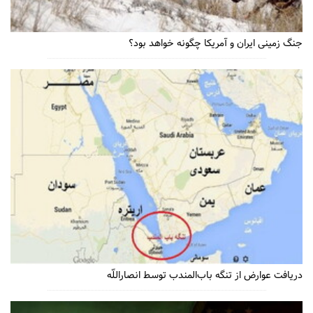
جنگ زمینی ایران و آمریکا چگونه خواهد بود؟
دریافت عوارض از تنگه باب‌المندب توسط انصاراللّه