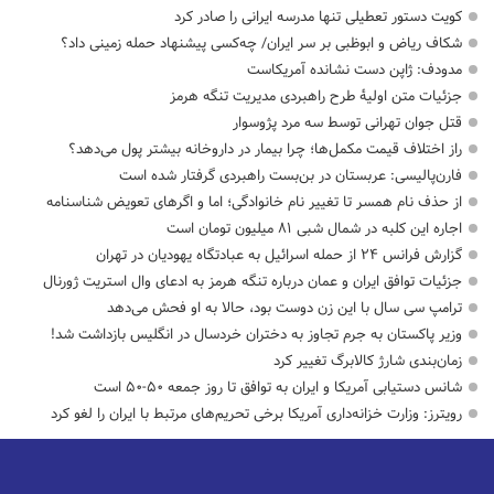
کویت دستور تعطیلی تنها مدرسه ایرانی را صادر کرد
شکاف ریاض و ابوظبی بر سر ایران/ چه‌کسی پیشنهاد حمله زمینی داد؟
مدودف: ژاپن دست نشانده آمریکاست
جزئیات متن اولیۀ طرح راهبردی مدیریت تنگه هرمز
قتل جوان تهرانی توسط سه مرد پژوسوار
راز اختلاف قیمت مکمل‌ها؛ چرا بیمار در داروخانه بیشتر پول می‌دهد؟
فارن‌پالیسی: عربستان در بن‌بست راهبردی گرفتار شده است
از حذف نام همسر تا تغییر نام خانوادگی؛ اما و اگرهای تعویض شناسنامه
اجاره این کلبه در شمال شبی ۸۱ میلیون تومان است
گزارش فرانس ۲۴ از حمله اسرائیل به عبادتگاه یهودیان در تهران
جزئیات توافق ایران و عمان درباره تنگه هرمز به ادعای وال استریت ژورنال
ترامپ سی سال با این زن دوست بود، حالا به او فحش می‌دهد
وزیر پاکستان به جرم تجاوز به دختران خردسال در انگلیس بازداشت شد!
زمان‌بندی شارژ کالابرگ تغییر کرد
شانس دستیابی آمریکا و ایران به توافق تا روز جمعه ۵۰-۵۰ است
رویترز: وزارت خزانه‌داری آمریکا برخی تحریم‌های مرتبط با ایران را لغو کرد