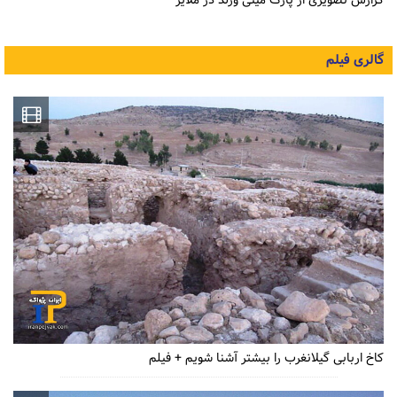
گزارش تصویری از پارک مینی ورلد در ملایر
گالری فیلم
کاخ اربابی گیلانغرب را بیشتر آشنا شویم + فیلم