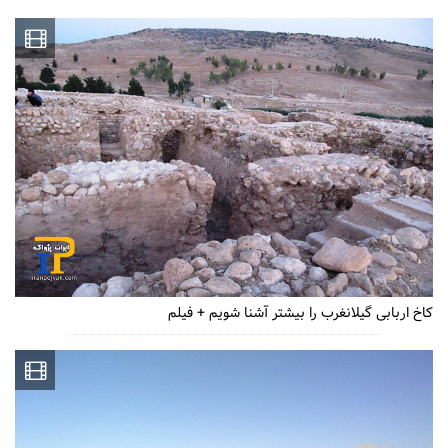
کاخ اربابی گیلانغرب را بیشتر آشنا شویم + فیلم