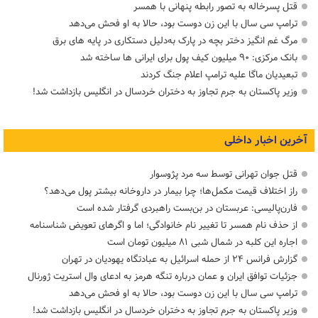
قتل پسرخاله به تصور رابطه پنهانی با همسر
ترامپ سی سال با این زن دوست بود، حالا به او فحش می‌دهد
مرگ غم انگیز دختر بچه در پارک به‌دلیل دستکاری در پایه های برق
بانک مرکزی: ۹۰ میلیون کیف پول برای ایرانی ها ساخته شد
تبعیدیان ماگا علیه ترامپ اعلام جنگ کردند
وزیر پاکستان به جرم تجاوز به دختران خردسال در انگلیس بازداشت شد!
آخرین اخبار داخلی
قتل جوان تهرانی توسط سه مرد پژوسوار
راز اختلاف قیمت مکمل‌ها؛ چرا بیمار در داروخانه بیشتر پول می‌دهد؟
فارن‌پالیسی: عربستان در بن‌بست راهبردی گرفتار شده است
از حذف نام همسر تا تغییر نام خانوادگی؛ اما و اگرهای تعویض شناسنامه
اجاره این کلبه در شمال شبی ۸۱ میلیون تومان است
گزارش فرانس ۲۴ از حمله اسرائیل به عبادتگاه یهودیان در تهران
جزئیات توافق ایران و عمان درباره تنگه هرمز به ادعای وال استریت ژورنال
ترامپ سی سال با این زن دوست بود، حالا به او فحش می‌دهد
وزیر پاکستان به جرم تجاوز به دختران خردسال در انگلیس بازداشت شد!