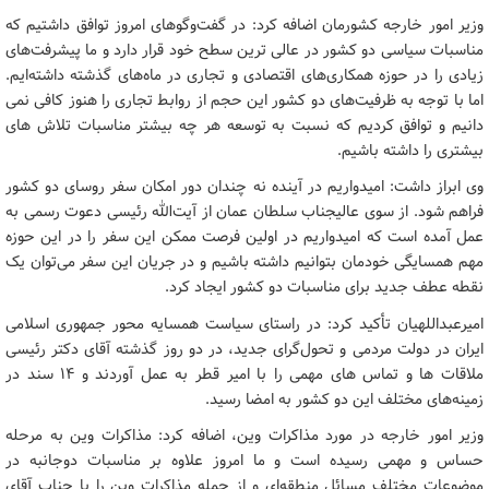
وزیر امور خارجه کشورمان اضافه کرد: در گفت‌وگوهای امروز توافق داشتیم که
مناسبات سیاسی دو کشور در عالی ترین سطح خود قرار دارد و ما پیشرفت‌های
زیادی را در حوزه همکاری‌های اقتصادی و تجاری در ماه‌های گذشته داشته‌ایم.
اما با توجه به ظرفیت‌های دو کشور این حجم از روابط تجاری را هنوز کافی نمی
دانیم و توافق کردیم که نسبت به توسعه هر چه بیشتر مناسبات تلاش های
بیشتری را داشته باشیم.
وی ابراز داشت: امیدواریم در آینده نه چندان دور امکان سفر روسای دو کشور
فراهم شود. از سوی عالیجناب سلطان عمان از آیت‌الله رئیسی دعوت رسمی به
عمل آمده است که امیدواریم در اولین فرصت ممکن این سفر را در این حوزه
مهم همسایگی خودمان بتوانیم داشته باشیم و در جریان این سفر می‌توان یک
نقطه عطف جدید برای مناسبات دو کشور ایجاد کرد.
امیرعبداللهیان تأکید کرد: در راستای سیاست همسایه محور جمهوری اسلامی
ایران در دولت مردمی و تحول‌گرای جدید، در دو روز گذشته آقای دکتر رئیسی
ملاقات ها و تماس های مهمی را با امیر قطر به عمل آوردند و ۱۴ سند در
زمینه‌های مختلف این دو کشور به امضا رسید.
وزیر امور خارجه در مورد مذاکرات وین، اضافه کرد: مذاکرات وین به مرحله
حساس و مهمی رسیده است و ما امروز علاوه بر مناسبات دوجانبه در
موضوعات مختلف مسائل منطقه‌ای و از جمله مذاکرات وین را با جناب آقای