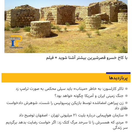
با کاخ خسرو قصرشیرین بیشتر آشنا شوید + فیلم
پربازدیدها
تاکر کارلسون: به خاطر «میناب» باید سیلی محکمی به صورت ترامپ زد
جنگ زمینی ایران و آمریکا چگونه خواهد بود؟
زن پیراهن امضاشده توسط بازیکن پرسپولیس را شست، شوهرش دادخواست
طلاق داد
سازمان هواپیمایی درباره بلیت ۲۱ میلیونی تهران - اصفهان توضیح داد
مردی که همسرش را تا سرحد مرگ کتک زد: اگر خواست رضایت بدهد برگردیم
سر زندگی