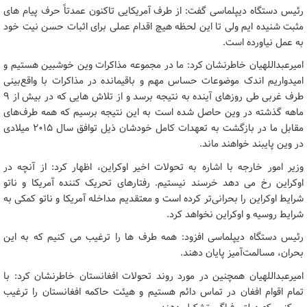
رئیس دستگاه دیپلماسی گفت: از طرف آمریکایی تاکنون عمدتاً حرف پیام های
مثبت شنیده ایم ولی تا این لحظه هیچ اقدام عملی برای اثبات حسن نیت خود
به عمل نیاورده است.
امیرعبداللهیان خاطرنشان کرد: ما در مجموعه مذاکرات وین خوشبین هستیم و
امیدواریم اندک موضوعات حساس مهم و باقیمانده در مذاکرات با واقع‌بینی
طرف غربی طی روزهای آینده به نتیجه برسد و از تلاش هایی که در بیش از ۹
ماهه گذشته در وین حاصل شده است به این نتیجه برسیم که همه طرف‌های
مقابل ما در بازگشت به تعهدات کامل خودشان ذیل توافق سال ۲۰۱۵ میلادی
در وین پایبند خواهند ماند.
وزیر امور خارجه با اشاره به تحولات اخیر اوکراین، اظهار کرد: از آنچه در
اوکراین رخ می دهد خرسند نیستیم. رفتارهای تحریک کننده آمریکا و ناتو
شرایط اوکراین را بحرانی‌تر کرده است و معتقدیم مداخله آمریکا و ناتو کمکی به
شرایط روسیه و اوکراین نخواهد کرد.
رئیس دستگاه دیپلماسی افزود: همه طرف ها را ترغیب می کنیم که به این
بحران، مسالمت‌آمیز پایان دهند.
امیرعبداللهیان همچنین در مورد روند تحولات افغانستان خاطرنشان کرد: با
تمام اقوام افغان در تماس دائم هستیم و هیئت حاکمه افغانستان را ترغیب