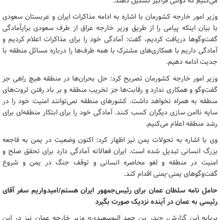
می‌کنیم که دولتی فراگیر تشکیل دهند.
وزیر امور خارجه کشورمان با اشاره به ادامه مذاکرات ایران و عربستان سعودی
با بیان اینکه پیامی را از طریق وزیر خارجه عراق از طرف سعودی برایآمادگی
گفت‌وگوها دریافت کردیم، گفت: آمادگی خود را برای مذاکرات اعلام کردیم و
آمادگی داریم با همکاری‌های مشترک با همه طرف‌ها را درباره مسائل منطقه با
جدیت ادامه دهیم.
وزیر امور خارجه کشورمان تصریح کرد: حل بحران‌ها در منطقه هیچ راهی جز
گفت‌وگو و همکاری ندارد و رقابت‌ها جز تخریب منطقه و بر باد رفتن ثروت‌های
منطقه به همراه نخواهد داشت. کشورهای منطقه نمی‌توانند امنیت خود را در
سایه ناامن سازی دیگران کسب کنند. آمادگی خود را برای ابتکار منطقه‌ای برای
رشد منطقه اعلام می‌کنیم.
وی با اشاره به تحولات یمن نیز اظهار کرد: اکنون وضعیت در یمن به فاجعه
بزرگ انسانی تبدیل شده است. ایران فعالانه آمادگی دارد برای تحقق صلح و
امنیت در منطقه و لغو محاصره انسانی و توقف جنگ در یمن و شروع
گفت‌وگوهای یمنی-یمنی اقدام کند.
حامل نامه سلطان عمان برای رئیس‌جمهور ایران هستم/امیدواریم سفر آقای
رئیسی به عمان در آینده نزدیک صورت بگیرد
برپایه این گزارش، «بدر بن حمد البوسعیدی» وزیر خارجه عمان نیز در این