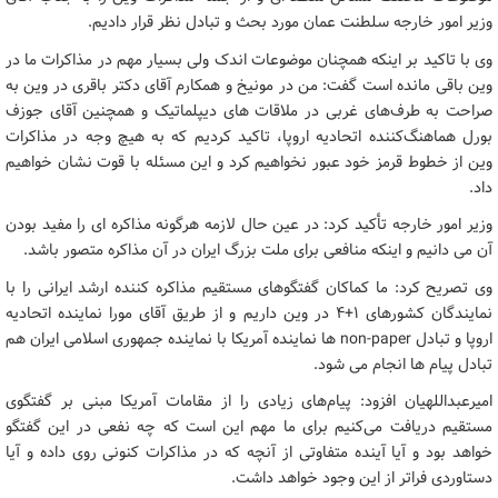
وزیر امور خارجه سلطنت عمان مورد بحث و تبادل نظر قرار دادیم.
وی با تاکید بر اینکه همچنان موضوعات اندک ولی بسیار مهم در مذاکرات ما در
وین باقی مانده است گفت: من در مونیخ و همکارم آقای دکتر باقری در وین به
صراحت به طرف‌های غربی در ملاقات های دیپلماتیک و همچنین آقای جوزف
بورل هماهنگ‌کننده اتحادیه اروپا، تاکید کردیم که به هیچ وجه در مذاکرات
وین از خطوط قرمز خود عبور نخواهیم کرد و این مسئله با قوت نشان خواهیم
داد.
وزیر امور خارجه تأکید کرد: در عین حال لازمه هرگونه مذاکره ای را مفید بودن
آن می دانیم و اینکه منافعی برای ملت بزرگ ایران در آن مذاکره متصور باشد.
وی تصریح کرد: ما کماکان گفتگوهای مستقیم مذاکره کننده ارشد ایرانی را با
نمایندگان کشورهای ۱+۴ در وین داریم و از طریق آقای مورا نماینده اتحادیه
اروپا و تبادل non-paper ها نماینده آمریکا با نماینده جمهوری اسلامی ایران هم
تبادل پیام ها انجام می شود.
امیرعبداللهیان افزود: پیام‌های زیادی را از مقامات آمریکا مبنی بر گفتگوی
مستقیم دریافت می‌کنیم برای ما مهم این است که چه نفعی در این گفتگو
خواهد بود و آیا آینده متفاوتی از آنچه که در مذاکرات کنونی روی داده و آیا
دستاوردی فراتر از این وجود خواهد داشت.