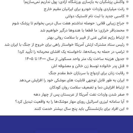
واکنش پزشکیان به بازسازی ورزشگاه آزادی: پول نداریم نمی‌سازیم!
رانت میلیاردی واردات خودرو برای ایرانیان مقیم خارج
کاسبی جدید با ثبت نام لاستیک دولتی
جراح زیبایی قلابی: حوصله نداشتم هفت سال درس بخوانم تا پزشک شوم
محمدباقر خرازی: ما قطعا با هندوها درگیر خواهیم شد
ارتباط رژیم غذایی غنی از فیبر با سلامت روانی بهتر
رئیس ستاد مشترک ارتش آمریکا خواستار راهی برای خروج از جنگ با ایران شد
ترامپ در حمله‌ به رسانه‌ها، ناخواسته یک افشای محرمانه را تأیید کرد!
جدول هزینه ساخت یک متر واحد مسکونی از سال ۱۴۰۰ تا ۱۴۰۵
قتل پدر خانواده توسط زن خائن و معشوقه اش
رقابت زنان برای ازدواج با سربازان خط مقدم جنگ
ایران به طور قابل توجهی قابلیت های موشکی خود را افزایش می‌دهد
ارتباط افزایش دما و تضعیف سلامت روان کودکان
صفر شدن واردات نفت آمریکا از عربستان پس از چهار دهه
آیا سامانه لیزری اسرائیل رویای مهار موشک‌ها را به واقعیت تبدیل کرد؟
این افراد برای بازنشستگی باید پنج سال بیشتر خدمت کنند