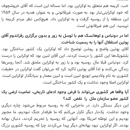
خب، کریمه هم متعلق به اوکراین بود. اما مساله این است که آقای خروشچوف
که خود اوکراینی‌تبار بود به صورت غیرقانونی و به عنوان هدیه در سال 1954
این منطقه را از روسیه گرفت و به اوکراین داد. هیچ‌کس نظر مردم کریمه را
نپرسید. این هم غیرقانونی است.
اما در دونباس و لوهانسک هم با توسل به زور و بدون برگزاری رفراندوم آقای
پوتین استقلال آنها را به رسمیت شناخت.
آقای پوتین واضح و روشن توضیح داد که اوکراین یک کشور ساختگی بود.
بلشویک‌ها این کشور را درست کردند، این آقای لنین بود که اوکراین را درست
کرد. دونباس قبلا مال روسیه بود و با زور به اوکراین ملحق شد. آنجا روس‌ها
زندگی می‌کنند و لذا آقای پوتین تاکید کرد که می‌توان گفت اوکراین در حقیقت
کشوری به نام ولادیمیر ایویچ لنین است و لنین معمار و بنیانگذار اوکراین است.
اوکراین اصلا وجود نداشت و یک کشور ساختگی است.
آیا واقعا هر کشوری می‌تواند با فرض وجود ادعای تاریخی، تمامیت ارضی یک
کشور عضو سازمان ملل را نقض کند؟
این دیگر بستگی دارد. در ماجرایی که به روسیه مربوط می‌شود چاره دیگری
وجود نداشت. یک‌بار دیگر تکرار می‌کنم که ما طرفدار جنگ نبودیم، ما مجبور
بودیم و این توطئه امریکا بود. آنهایی که روسیه را تحریم کردند، دنبال بهانه
بودند. اگر اوکراین نبود بهانه‌ای دیگر پیدا می‌کردند چرا که روسیه کشوری بزرگ