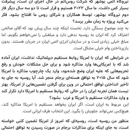
نیروگاه اتمی بوشهر که شرکت روس‌اتم در حال اجرای آن است، پیشرفت
بسیار کمی داشت. ما سال ۲۰۲۲ هستیم و قرار است تا دو سه سال دیگر فاز
دوم نیروگاه بوشهر، توسط همکاران و شرکای روس ما افتتاح بشود. فکر
می‌کنید پروژه به زمان مقرر برسد؟
به چند موضوع بستگی دارد. نخست اینکه چند سال پیش بود که آقای صالحی
اعتراف کرد که ایران به روسیه بدهی دارد و مبلغش را نمی‌خواهم بگویم، اما
مبلغ خیلی زیادی است و در سازمان انرژی اتمی ایران در جریان هستند. بدون
بازپرداختن وام خیلی مشکل است.
در شرایطی که ایران با امریکا روابط مستقیم دیپلماتیک نداشت، ایران آماده
شد که با امریکایی‌ها وارد مذاکره شود و برای حل مشکلات خودش و رفع
تحریم‌هایی که علیه ایران وضع شده‌بود، وارد یک چارچوب مذاکره با امریکا
شود که سال ۲۰۱۵ به توافق هسته‌ای برجام منجر شد. آیا روسیه به جای به
تاخیر انداختن توافق احتمالی در وین برای گرفتن تضمین‌هایی از امریکا، بهتر
نیست همان تجربه ایران را در حالی که روابط مستقیم با امریکا دارد تکرار کند
و وارد مذاکرات مستقیم با امریکا و غرب بشود؟
این مربوط به ایران است، اگر ایران بخواهد مستقیم با امریکا مذاکره کند،
هیچ‌کس نمی‌تواند جلویش را بگیرد. این انتخاب طرف ایرانی است.
منظور من روسیه است، روسیه‌ای که امروز از امریکا تضمین کتبی خواسته
است، به جای اینکه برای مذاکرات برجام در صورت رسیدن به توافق احتمالی