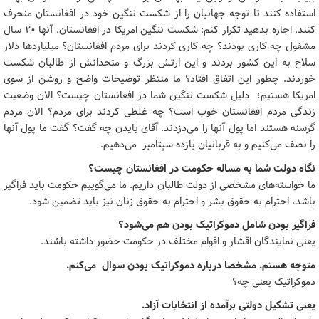
استفاده کنند تا توجه جهانیان را از شکست ننگین خود در افغانستان منحرف
کنند. اجازه بدهید تکرار کنم: شکست ننگین امریکا در افغانستان. آنها 20 سال
مشغول چه کاری بودند؟ چه کاری کردند برای مردم افغانستان؟ میلیاردها دلار
سلاح به این کشور بردند و این ارتش بزرگ و متحدانش از طالبان شکست
خوردند. چطور این اتفاق افتاد؟ ما منتظر توضیحات واضح و روشن از سوی
امریکا هستیم؛ دلیل شکست ننگین شما در افغانستان چیست؟ الان وضعیت
زندگی مردم افغانستان خوب است؟ چه غلطی کردند برای مردم؟ الان مردم
گرسنه هستند اما پول آنها را می‌دزدند. آقای بایدن چه گفت؟ گفت ما پول آنها
را نصف می‌کنیم و به قربانیان یازده سپتامبر می‌دهیم.
نگاه دولت شما به مساله حکومت در افغانستان چیست؟
ما خواسته‌های مشخصی از دولت طالبان داریم. ما می‌گوییم حکومت باید فراگیر
باشد، احترام به حقوق بشر و احترام به حقوق زنان نیز باید تضمین شود.
فراگیر بودن شامل دموکراتیک بودن هم می‌شود؟
یعنی نمایندگان اقشار و اقوام مختلف در حکومت حضور داشته باشند.
متوجه هستم. مشخصا درباره دموکراتیک بودن سوال می‌کنم.
دموکراتیک یعنی چه؟
یعنی تشکیل دولتی برآمده از انتخابات آزاد.