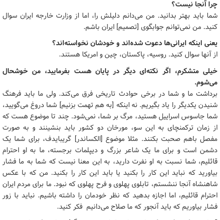
چرا آنجا نیست؟
شما باید بهتر بدانید. من می‌دانم دلیلش را، اما از وزارت خارجه ایران سوال
کنید. من نمی‌توانم جوابگوی [تصمیم] ایران باشم.
یعنی اینکه ایرانی‌ها دعوت شده‌اند و خودشان نخواسته‌اند؟
از آنها سوال کنید. روسیه، پاکستان، چین و امریکا هستند.
خیلی متشکرم، اگر نکته‌ای دیگر در پایان هست بفرمایید، من خوشحال
می‌شوم.
برداشت ما و شما در برخی حوادث تاریخی فرق می‌کند. ولی ما باید فرهنگ
شنیدن یکدیگر را یاد بگیریم. نه اینکه [به هم تهمت بزنیم] شما دروغ می‌گویید،
شما جاسوس اسراییل هستید، مرگ بر شما، نمی‌شود. چند تا موضوع هست که
از زمان ترکمنچای به این سو، مورخان دو کشور باید بنشینند و به صورت
مفصل باهم صحبت بکنند. مثلا موضوع [الکساندر] گریبایدف، برای شما یک
دشمن است و برای ما یک شاعر بزرگ و دیپلمات برجسته، ما به او احترام
قائلیم، شما نسبت به او نفرت دارید، به این معنا نیست که شما به ما فشار
بیاورید که نباید این کار را بکنید یا باید این کار را بکنید. من که با عکس
شاهنشاه آنجا ننشستم، تابلوی پهلوی و فرح پهلوی که نبود. ما برای مردم ایران
احترام قائلیم، اما اجازه بدهید که نظر خودمان را داشته ‌باشیم. نباید با زور
فشار بیاوریم که باید آنجور که ما صلاح می‌دانیم فکر کنید.