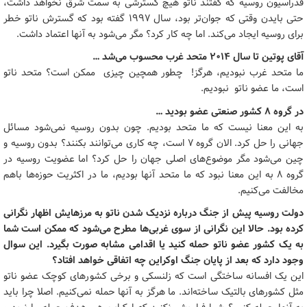
فدراسیون روسیه که گفتند ناتو هیچ گسترشی به سمت شرق نخواهد داشت،
حتی بایدن وقتی که جوان‌تر بود، سال ۱۹۹۷ گفته ‌بود که گسترش ناتو خطر
برای روسیه ایجاد می‌کند. اما چه کار کرد؟ مگر می‌شود به آنها اعتماد داشت.
آقای پوتین تا سال ۲۰۱۴ متحد غرب محسوب می‌شد …
ما متحد غرب نبودیم، هرگز! چطور همچین چیزی ممکن است؟ متحد ناتو
است، ما عضو ناتو نبودیم.
در گروه ۸ کشور صنعتی عضو بودید …
به این معنا نیست که ما متحد بودیم. چون بدون روسیه نمی‌شود مسائل
جهانی را حل کرد. الان گروه ۷ است، چه کاری می‌توانند بکنند؟ بدون روسیه و
چین می‌شود مگر موضوع‌های اصلی جهان را حل کرد؟ اما عضویت روسیه در
گروه ۸ به این معنا نبود که ما متحد آنها بودیم، ما در اکثریت حوزه‌ها باهم
مخالفت می‌کنیم.
دولت روسیه پیش از جنگ درباره نزدیک شدن ناتو به مرزهایش اظهار نگرانی
کرده بود. حالا این نگرانی از سوی غربی‌ها مطرح می‌شود که ممکن است شما
به یک کشور عضو ناتو حمله کنید یا اقدامی مشابه صورت بگیرد. این سوال
وجود دارد که بعد از پایان جنگ اوکراین چه اتفاقی خواهد افتاد؟
این یک افسانه ساختگی است که زلنسکی و برخی کشورهای کوچک عضو ناتو
مثل کشورهای بالتیک ساخته‌اند. ما هرگز به آنها حمله نمی‌کنیم. اصلا چرا باید