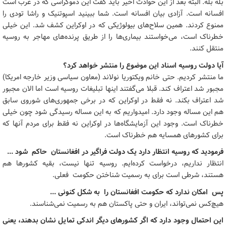
بله بله. البته بعد از این حوادث اخیر باید گفت این دموکراسی که در غرب است
افسانه است. آزادی بیان افسانه است. شما ببینید اسپوتنیک و راشا تودی را
ممنوع کردند. همین سلاح‌های بیولوژیکی که در اوکراین کشف شد. این خیلی
خطرناک است، می‌خواستند بیماری‌ها را از طریق پرنده‌های مهاجر به روسیه
منتقل کنند.
آیا دولت روسیه اسناد این موضوع را منتشر خواهد کرد؟
ما منتشر کردیم. حتی خانم ویکتوریا نولاند (معاون سیاسی وزیر خارجه امریکا)
مجبور شد اعتراف کند. قبلا می‌گفتند اینها تبلیغات روسیه است اما الان مجبور
شد اعتراف بکند. نه فقط در اوکراین که در برخی جمهوری‌های شوروی سابق
هم این مساله وجود دارد. امیدواریم که به این مساله رسیدگی شود چون خیلی
خطرناک است. وجود این آزمایشگاه‌ها در اوکراین نه فقط برای مردم آنها که
برای کشورهای همسایه هم خطرناک است.
فرمودید که روسیه انتظار دارد یک دولت فراگیر در افغانستان حاکم شود ...
انتظار نداریم، درخواست کرده‌ایم. روسیه تنها نیست، بقیه کشورها هم
هستند، شرطی است برای به رسمیت شناختن حکومت فعلی.
پس امکان ندارد که حکومت افغانستان را به شکل کنونی ...
هیچ‌کس نمی‌تواند، ایران و حتی پاکستان هم به رسمیت نمی‌شناسند.
این احتمال وجود دارد که اگر کشورهای دیگر اندکی تمایل نشان بدهند، یعنی