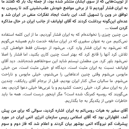
از توییت‌هایی که از سوی ایشان منتشر شده ‌بود، از جمله یک بار که گفتند ما
به ایران فشار آوردیم تا از برخی مواضع خودش عقب‌نشینی کند تا رسیدن به
توافق در وین را تسهیل کند، این باعث ایجاد تفکرات منفی در ایران شد و
عده‌ای این‌گونه برداشت کردند که آقای اولیانف از جانب ایران در حال مذاکره
کردن است ...
من چنین چیزی را نخوانده‌ام که به ایران فشار آوردیم، ما از این کلمه استفاده
نمی‌کنیم. من به عنوان سفیری که در ایران سابقه خدمت دارم همیشه می‌گویم
که نمی‌شود به ایران فشار وارد کرد، می‌شود از دوستان فقط خواهش کرد،
تلاش کرد آنها را قانع کرد که بهتر است چنین کاری بکنید، اما فشار را اصلا
نمی‌شود باور کرد. من مطمئن نیستم شاید این سوءتفاهم شده‌باشد. دید آقای
اولیانف نسبت به ایران مثبت است، دیدگاه او خیلی مثبت است، من خیلی
مایوس می‌شوم وقتی چنین ادعاهایی را می‌شنوم، خیلی مایوس و ناراحت
می‌شوم. ما سالیان سال کنار ایران بودیم، قبل از برجام آقای ریابکف، چندین
بار به ایران سفر کرد، خیلی زحمت کشیدیم و با غربی‌ها خیلی دعوا کردیم، بعد
می‌گویند که روسیه کمرنگ شده است؟ مگر اینجور درست است، همه ما باید
خاطرات خوبی از یکدیگر به جا بگذاریم.
آقای سفیر به هیات روس‌اتم به ایران اشاره کردید، سوالی که برای من پیش
آمد، اظهاراتی بود که آقای اسلامی رییس سازمان انرژی اتمی ایران در مورد
پیشرفت کم نیروگاه اتمی بوشهر بیان کردند و اعلام شد که فاز دوم و سوم