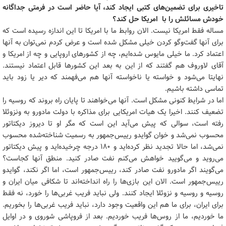
تاخیری برای تضمین‌های کتبی ایجاد کند، آیا حاضر است در فرمتی جداگانه
خودش مسائلش را با امریکا حل کند؟
مساله فقط امریکا نیست. الان روابط ما با امریکا تا این اندازه رسیده است که
برای آنها گفت‌وگو کردن خیلی مشکل شده است و عرض کردم نمی‌توان به آنها
اعتماد کرد. ما خیلی مایوس شده‌ایم، چه از کشورهای اروپایی و چه از امریکا و
آقای لاوروف هم گفتند که از این به بعد این کشورها قابل اعتماد نیستند.
نهایتا می‌شود و خواسته یا ناخواسته آنها هم می‌فهمند که دیر یا زود باید
تماسی داشته‌ باشیم.
اما در شرایط کنونی مشکل است. آنها می‌خواهند تا پایان راه بروند که روسیه را
تضعیف کنند. اخیرا یک هیات امریکایی برای مذاکره با دولت مادورو به ونزوئلا
رفته است، سوالی که پیش می‌آید این است که مگر او تا دیروز دیکتاتور
محسوب نمی‌شد و خوان گوایدو رییس‌جمهور به رسمیت شناخته‌شده محسوب
نمی‌شد، اما حالا تجدید نظر کرده‌اید و ۱۸۰ درجه چرخیده‌اید و پیش دیکتاتور
می‌روید و می‌گویید خواهش می‌کنم نفت صادر کنید. منطق آنها کجاست؟
می‌گویند اگر مادورو نفت صادر کند، رییس‌جمهور است، اما اگر نکند، گوایدو
رییس‌جمهور است. الان این بازی‌ها را راه انداخته‌اند تا شکافی میان ایران و
روسیه و روسیه و نزوئلا ایجاد کنند. ولی نباید فریب غربی‌ها را خورد، نه فقط
برای ایران، برای ما هم این واقعیت وجود دارد، نباید فریب غربی‌ها را بخوریم.
ما خوردیم، ما از روس‌ها فریب خوردیم. بعد از فروپاشی شوروی و در اوایل