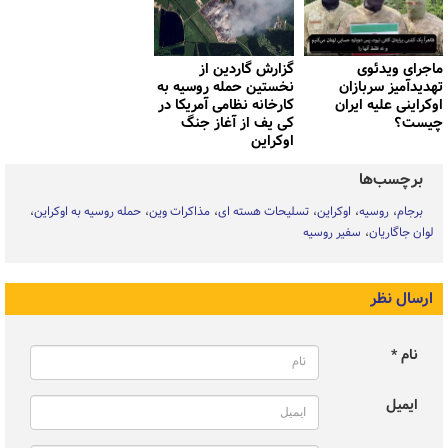
ماجرای ویدئوی
گزارش گاردین از
تهدیدآمیز سربازان
نخستین حمله روسیه به
اوکراینی علیه ایران
کارخانه نظامی آمریکا در
چیست؟
کی یف از آغاز جنگ
اوکراین
برچسب‌ها
برجام
روسیه
اوکراین
تسلیحات هسته ای
مذاکرات وین
حمله روسیه به اوکراین
لوان جاگاریان
سفیر روسیه
ارسال نظر
نام *
ایمیل