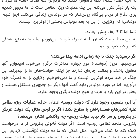
به آنها حمله کنیم؟ شما فراموش نکنید که اوکراین هم هدف حمله ما نبود و
یک بار دیگر تکرار می‌کنم این یک عملیات ویژه نظامی است که ما مجبور شدیم
برای دفاع از مردم بی‌گناه روس‌تبار که در دونباس زندگی می‌کنند اجرا کنیم.
دونباس؛ نه اوکراین. از این به بعد دونباس بخشی از اوکراین نیست.
شما اما تا کی‌یف پیش رفتید.
به این معنا نیست که آن را به تصرف خود در می‌آوریم. ما باید به پنج هدفی
که بر شمردم، برسیم.
اگر نرسیدید جنگ تا چه زمانی ادامه پیدا می‌کند؟
می‌رسیم. امروز (دوشنبه) دور چهارم مذاکرات برگزار می‌شود. امیدوارم آنها
معقول باشند و بدانند چاره‌ای ندارند جز اینکه خواسته‌های ما را بپذیرند. این
جنگ بر ضد مردم اوکراین نیست و ما نمی‌خواهیم اوکراین را به تصرف خود
درآوریم. اما در مورد دونباس باید گفت آنها دیگر دو جمهوری مستقل هستند و
بحثی در این باره با غرب یا هیچ دولت دیگری وجود ندارد.
آیا این تضمین وجود دارد که دولت روسیه ادعای اجرای عملیات ویژه نظامی
علیه کشورهای همسایه‌اش را مطرح نکند؟ اگر بر فرض مثال یک دولت غربگرا
در بلاروس بر سر کار بیاید دولت روسیه چه واکنشی نشان می‌دهد؟
بلاروس متحد نظامی روسیه است. اگر دولت قانونی بلاروس از ما درخواست
کمک کند ما کمک می‌کنیم. مثل کمکی که ما به دولت قزاقستان کردیم. این
کمک هم تنها از جانب روسیه ارایه نشد، کشورهای عضو پیمان امنیت جمعی