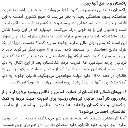
پاکستان و به تبع آنها چین …
پاکستان به تنهایی تصمیم نمی‌گیرد، فقط می‌تواند دست‌جمعی باشد، به صورت
هماهنگ، بدون هماهنگی بعید به نظر می‌رسد که هیچ کشوری [دست به این
اقدام بزند.] این درخواست‌هایی که روسیه و همه کشورها دارند، مسائل طبیعی
است و طالبان این را به خوبی درک می‌کنند. امیدوارم که در این راستا تلاش
کنند. مثلا اینکه باید با تروریسم مبارزه کنند، با داعش مبارزه کنند. ولی سوال
این است که وقتی توان مالی ندارند چگونه مبارزه کنند؟ نخست امریکا از یک
طرف منابع افغانستان را مسدود کرده است و از سوی دیگر می‌گوید باید با
تروریسم مبارزه کنید. دوم اینکه پول افغانستان را دزدیدند و گفتند که برای
قربانیان یازده سپتامبر، اما اکثریت مردم افغانستان بعد از این اتفاق به دنیا
آمدند. سوم اینکه این خود امریکا بود که از طالبان حمایت می‌کرد، زمانی که
طالبان در دهه ۱۹۹۰ علیه دولت مجاهدین می‌جنگید. طالبان چگونه به دنیا
آمد؟ پشت پرده آنها که بود؟ پشت پرده اسامه بن‌لادن که بود؟ امریکا بود.
کشورهای شمالی افغانستان از حمایت امنیتی و نظامی روسیه برخوردارند و از
زمان روی کار آمدن طالبان نیروهای روسیه برای تقویت امنیت مرزها به کمک
ازبکستان و تاجیکستان رفته‌اند. آیا تهدید نظامی و امنیتی از جانب
افغانستان احساس می‌شود؟
آنجا گروه‌هایی هستند که علیه طالبان هم می‌جنگند، تردیدی در این وجود
ندارد. اینها تهدید علیه طالبان، علیه متحدان نظامی ما و هم برای چین هستند.