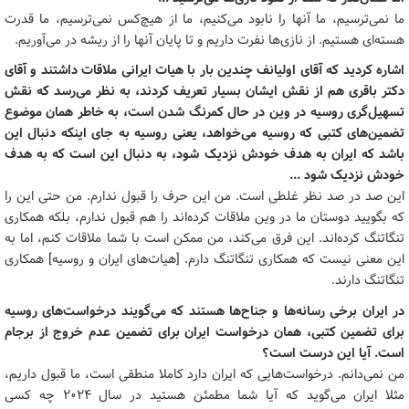
ما نمی‌ترسیم، ما آنها را نابود می‌کنیم، ما از هیچ‌کس نمی‌ترسیم، ما قدرت
هسته‌ای هستیم. از نازی‌ها نفرت داریم و تا پایان آنها را از ریشه در می‌آوریم.
اشاره کردید که آقای اولیانف چندین بار با هیات ایرانی ملاقات داشتند و آقای
دکتر باقری هم از نقش ایشان بسیار تعریف کردند، به نظر می‌رسد که نقش
تسهیل‌گری روسیه در وین در حال کمرنگ شدن است، به خاطر همان موضوع
تضمین‌های کتبی که روسیه می‌خواهد، یعنی روسیه به جای اینکه دنبال این
باشد که ایران به هدف خودش نزدیک شود، به دنبال این است که به هدف
خودش نزدیک شود ...
این صد در صد نظر غلطی است. من این حرف را قبول ندارم. من حتی این را
که بگویید دوستان ما در وین ملاقات کرده‌اند را هم قبول ندارم، بلکه همکاری
تنگاتنگ کرده‌اند. این فرق می‌کند، من ممکن است با شما ملاقات کنم، اما به
این معنی نیست که همکاری تنگاتنگ دارم. [هیات‌های ایران و روسیه] همکاری
تنگاتنگ دارند.
در ایران برخی رسانه‌ها و جناح‌ها هستند که می‌گویند درخواست‌های روسیه
برای تضمین کتبی، همان درخواست ایران برای تضمین عدم خروج از برجام
است. آیا این درست است؟
من نمی‌دانم. درخواست‌هایی که ایران دارد کاملا منطقی است، ما قبول داریم،
مثلا ایران می‌گوید که آیا شما مطمئن هستید در سال ۲۰۲۴ چه کسی