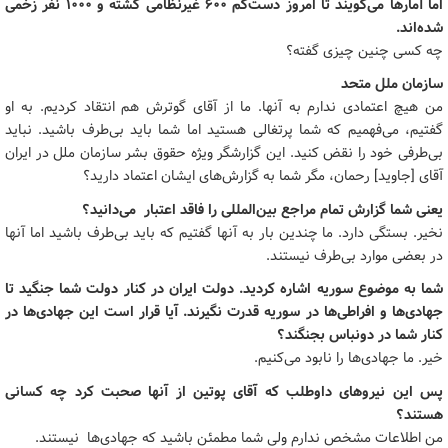
اما آمارها می‌گویند تا امروز دست‌کم 600 غیرنظامی کشته و 1000 نفر زخمی
شده‌اند.
چه کسی چنین چیزی گفته؟
سازمان ملل متحد
من هیچ اعتمادی ندارم به آنها. ما از آقای گوترش هم انتقاد کردیم. به او
گفتیم، می‌فهمیم که شما پرتغالی هستید اما شما باید بی‌طرف باشید. نباید
بی‌طرفی خود را نقض کنید. این گزارشگر ویژه حقوق بشر سازمان ملل در ایران
آقای ‍[جاوید] رحمان، مگر شما به گزارش‌های ایشان اعتماد دارید؟
یعنی شما گزارش تمام مراجع بین‌المللی را فاقد اعتبار می‌دانید؟
نخیر. بستگی دارد. ما چندین بار به آنها گفتیم که باید بی‌طرف باشید اما آنها
در بعضی موارد بی‌طرف نیستند.
شما به موضوع سوریه اشاره کردید. دولت ایران در کنار دولت شما جنگید تا
جهادی‌ها و افراطی‌ها در سوریه قدرت نگیرند. آیا قرار است این جهادی‌ها در
کنار شما در دونباس بجنگند؟
خیر. ما جهادی‌ها را نابود می‌کنیم.
پس این نیروهای داوطلب که آقای پوتین از آنها صحبت کرد چه کسانی
هستند؟
من اطلاعات مشخص ندارم ولی شما مطمئن باشید که جهادی‌ها نیستند.