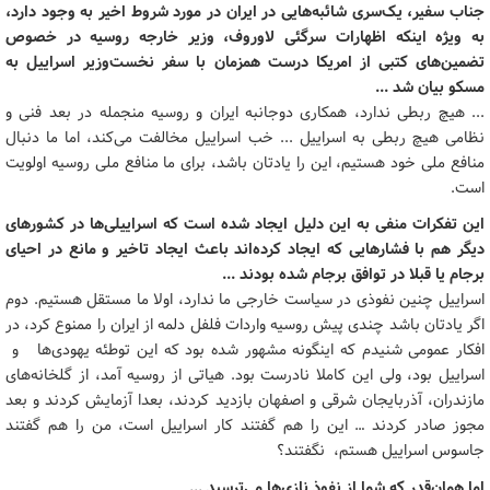
جناب سفیر، یک‌سری شائبه‌هایی در ایران در مورد شروط اخیر به وجود دارد،
به ویژه اینکه اظهارات سرگئی لاوروف، وزیر خارجه روسیه در خصوص
تضمین‌های کتبی از امریکا درست همزمان با سفر نخست‌وزیر اسراییل به
مسکو بیان شد ...
... هیچ ربطی ندارد، همکاری دوجانبه ایران و روسیه منجمله در بعد فنی و
نظامی هیچ ربطی به اسراییل ... خب اسراییل مخالفت می‌کند، اما ما دنبال
منافع ملی خود هستیم، این را یادتان باشد، برای ما منافع ملی روسیه اولویت
است.
این تفکرات منفی به این دلیل ایجاد شده است که اسراییلی‌ها در کشورهای
دیگر هم با فشارهایی که ایجاد کرده‌اند باعث ایجاد تاخیر و مانع در احیای
برجام یا قبلا در توافق برجام شده‌ بودند ...
اسراییل چنین نفوذی در سیاست خارجی ما ندارد، اولا ما مستقل هستیم. دوم
اگر یادتان باشد چندی پیش روسیه واردات فلفل دلمه از ایران را ممنوع کرد، در
افکار عمومی شنیدم که اینگونه مشهور شده ‌بود که این توطئه یهودی‌ها و
اسراییل بود، ولی این کاملا نادرست بود. هیاتی از روسیه آمد، از گلخانه‌های
مازندران، آذربایجان شرقی و اصفهان بازدید کردند، بعدا آزمایش کردند و بعد
مجوز صادر کردند … این را هم گفتند کار اسراییل است، من را هم گفتند
جاسوس اسراییل هستم، نگفتند؟
اما همان‌قدر که شما از نفوذ نازی‌ها می‌ترسید ...