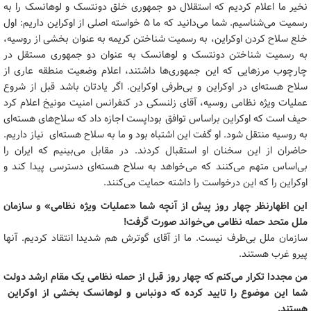
نخیر ما اعلام کردیم که استقلال دو جمهوری خلق دونتسک و لوهانسک را به
رسمیت می‌شناسیم. شما می‌دانید که ما 5 خواسته اصلی از اوکراین داریم: اول
خلع سلاح کردن اوکراین، به رسمیت شناختن کریمه به عنوان بخشی از روسیه،
به رسمیت شناختن دونتسک و لوهانسک به عنوان دو جمهوری مستقل در
چارچوب مرزهایی که این جمهوری‌ها داشتند، اعلام وضعیت منطقه عاری از
سلاح هسته‌ای در اوکراین و بی‌طرفی اوکراین. اگر یادتان باشد قبل از شروع
عملیات ویژه نظامی روسیه، آقای زلنسکی در کنفرانس امنیت مونیخ اعلام کرد
حیف است که اوکراین براساس توافق بوداپست اجازه داد که سلاح‌های هسته‌ای
به روسیه منتقل شود. او گفت این اشتباه بود و ما به سلاح هسته‌ای نیاز داریم.
حاضران از این سخنان او استقبال کردند. در مقابل می‌بینیم که ایران را
بی‌اساس متهم می‌کنند که می‌خواهد به سلاح هسته‌ای دسترسی پیدا کند و
اوکراین را که این درخواست را داشته حمایت می‌کنند.
این اظهارنظر چهار روز پیش از آنچه شما «عملیات ویژه نظامی» و سازمان
ملل متحد حمله نظامی می‌خواند صورت گرفت!
سازمان ملل بی‌طرف نیست. ما از آقای گوترش هم شدیدا انتقاد کردیم. آنها
پیرو غرب هستند.
من مجددا تکرار می‌کنم که چهار روز قبل از حمله نظامی یک مقام ارشد دولت
شما این موضوع را تایید کرده که دونباس و لوهانسک بخشی از اوکراین
هستند.