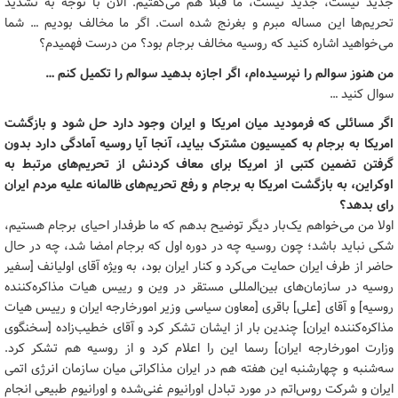
جدید نیست، جدید نیست، ما قبلا هم می‌گفتیم. الان با توجه به تشدید
تحریم‌ها این مساله مبرم و بغرنج شده است. اگر ما مخالف بودیم … شما
می‌خواهید اشاره کنید که روسیه مخالف برجام بود؟ من درست فهمیدم؟
من هنوز سوالم را نپرسیده‌ام، اگر اجازه بدهید سوالم را تکمیل کنم …
سوال کنید …
اگر مسائلی که فرمودید میان امریکا و ایران وجود دارد حل شود و بازگشت
امریکا به برجام به کمیسیون مشترک بیاید، آنجا آیا روسیه آمادگی دارد بدون
گرفتن تضمین کتبی از امریکا برای معاف کردنش از تحریم‌های مرتبط به
اوکراین، به بازگشت امریکا به برجام و رفع تحریم‌های ظالمانه علیه مردم ایران
رای بدهد؟
اولا من می‌خواهم یک‌بار دیگر توضیح بدهم که ما طرفدار احیای برجام هستیم،
شکی نباید باشد؛ چون روسیه چه در دوره اول که برجام امضا شد، چه در حال
حاضر از طرف ایران حمایت می‌کرد و کنار ایران بود، به ویژه آقای اولیانف [سفیر
روسیه در سازمان‌های بین‌المللی مستقر در وین و رییس هیات مذاکره‌کننده
روسیه] و آقای [علی] باقری [معاون سیاسی وزیر امورخارجه ایران و رییس هیات
مذاکره‌کننده ایران] چندین بار از ایشان تشکر کرد و آقای خطیب‌زاده [سخنگوی
وزارت امورخارجه ایران] رسما این را اعلام کرد و از روسیه هم تشکر کرد.
سه‌شنبه و چهارشنبه این هفته هم در ایران مذاکراتی میان سازمان انرژی اتمی
ایران و شرکت روس‌اتم در مورد تبادل اورانیوم غنی‌شده و اورانیوم طبیعی انجام