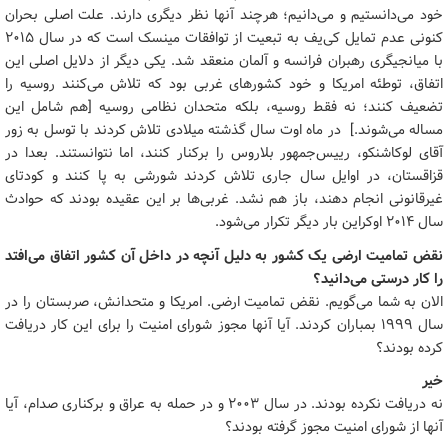
خود می‌دانستیم و می‌دانیم؛ هرچند آنها نظر دیگری دارند. علت اصلی بحران
کنونی عدم تمایل کی‌یف به تبعیت از توافقات مینسک است که در سال 2015
با میانجیگری رهبران فرانسه و آلمان منعقد شد. یکی دیگر از دلایل اصلی این
اتفاق، توطئه امریکا و خود کشورهای غربی بود که تلاش می‌کنند روسیه را
تضعیف کنند؛ نه فقط روسیه، بلکه متحدان نظامی روسیه [هم شامل این
مساله می‌شوند.] در ماه اوت سال گذشته میلادی تلاش کردند با توسل به زور
آقای لوکاشنکو، رییس‌جمهور بلاروس را برکنار کنند، اما نتوانستند. بعدا در
قزاقستان، در اوایل سال جاری تلاش کردند شورشی به پا کنند و کودتای
غیرقانونی انجام دهند، باز هم نشد. غربی‌ها بر این عقیده بودند که حوادث
سال 2014 اوکراین ‌بار دیگر تکرار می‌شود.
نقض تمامیت ارضی یک کشور به دلیل آنچه در داخل آن کشور اتفاق می‌افتد
را کار درستی می‌دانید؟
الان به شما می‌گویم. نقض تمامیت ارضی. امریکا و متحدانش، صربستان را در
سال 1999 بمباران کردند. آیا آنها مجوز شورای امنیت را برای این کار دریافت
کرده بودند؟
خیر
نه دریافت نکرده بودند. در سال 2003 و در حمله به عراق و برکناری صدام، آیا
آنها از شورای امنیت مجوز گرفته بودند؟