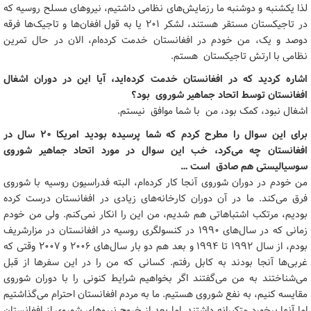
لذا یکشنبه و دوشنبه ما رزمایش‌های نظامی داشتیم، نیروهای مسلح روسیه که
در تاجیکستان مستقر هستند، لشکر ۲۰۱ یا به قول افغان‌ها و تاجیک‌ها فرقه
دوصد و یک، من خودم در افغانستان خدمت کرده‌ام، الان در حال تمرین
نظامی با ارتش تاجیکستان هستم.
اشاره کردید که در افغانستان خدمت کرده‌اید، آیا این در دوران اشغال
افغانستان توسط اتحاد جماهیر شوروی بود؟
اشغال نبود، کمک بود، من با شما موافق نیستم.
برای این سوال را مطرح کردم که شما پرسیده‌ بودید امریکا ۲۰ سال در
افغانستان چه می‌کرد، خب این سوال در مورد اتحاد جماهیر شوروی
سوسیالیستی هم صادق است …
من خودم در دوران شوروی آنجا کار کرده‌ام، البته فدراسیون روسیه با شوروی
فرق می‌کند. ما در آن دوران کارخانه‌های زیادی در افغانستان درست کرده‌
بودیم، مرتکب اشتباهاتی هم شدیم، من این را انکار نمی‌کنم. ولی من خودم
زمانی که در سال‌های ۱۹۹۰ در کنسولگری روسیه در افغانستان در مزارشریف
بودم، از سال ۱۹۹۲ تا ۱۹۹۴ و بعد هم دو بار سال‌های ۲۰۰۶ و ۲۰۰۷ وقتی که
غربی‌ها آنجا بودند به کابل رفتم. کسانی که من را در این سفرها از قبل
می‌شناختند به من می‌گفتند اگر بخواهیم شرایط کنونی را با دوران شوروی
مقایسه کنیم، به نفع شوروی هستیم. ما به مردم افغانستان احترام می‌گذاشتیم
اما آنها برخورد متکبرانه داشتند. اما بعد از خروج نیروهای شوروی از افغانستان