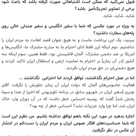
قبول نمی‌کنید که ممکن است اشتباهاتی صورت گرفته‌ باشد که باعث شود
برخی از تصاویر تحریک‌آمیز باشد؟
شاید، شاید، شاید.
به ویژه در مورد عکسی که شما با سفیر انگلیس و سفیر صندلی خالی روی
پله‌های سفارت داشتید؟
ببینید، یک این برداشت ماست و به هیچ عنوان قصد اهانت به مردم ایران را
نداشتیم. دوم اینکه این فقط ادای احترام ما به مبارزه مشترک ما، انگلیس‌ها و
امریکا بر ضد دشمن مشترک، آلمان فاشیستی بود، فقط همین. سوم اینکه سه
کشور [در آن زمان] بر احترام به تمامیت ارضی و استقلال ایران تاکید کردند و
هیچ دشمنی‌ای در حق مردم ایران نکردند.
اما در عمل احترام نگذاشتند، توافق کردند اما احترامی نگذاشتند ...
فعالیت جاسوس‌های آلمان که دولت ایران آن زمان جلویش را نگرفت. آقای
نوبری [سفیر ایران در شوروی سابق در برنامه تلویزیونی که اخیرا از صدا و سیما
پخش شد] گفت که روسیه احساس خطر داشت که در آن دوران وارد خاک
ایران شد، اما چرا وارد جزییات نشد؟ احساس خطر از چه بود؟
اجازه بدهید در مورد این نکته باهم توافق نداشته ‌باشیم. من نظرم این است
که شما حساسیت‌های افکار عمومی ایران و مردم ایران را دست‌کم در انتشار
آن عکس در نظر نگرفتید.