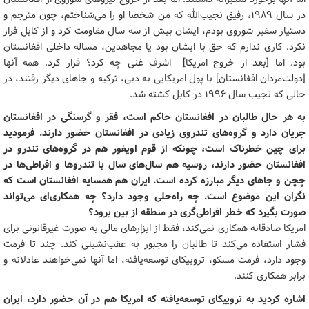
در سال ۱۹۸۹، رفیق نجیب‌الله که من شخصا او را می‌شناختم، چون مترجم و
دستیار سفیر شوروی بودم، ایشان بیش از سه سال مقاومت کرد و از کابل فرار
نکرد. کاری ندارم که حق با ایشان بود یا مجاهدین، مساله داخلی افغانستان
بود. اما [بعد از خروج امریکا] اشرف غنی چه کرد؟ فرار کرد. همه آنها
[دولت‌مردان افغانستان] با پول امریکایی به دبی، ترکیه و جاهای دیگر رفتند، در
حالی که نجیب سال ۱۹۹۶ در کابل کشته ‌شد.
به هر حال طالبان در افغانستان حاکم است، فقر و گرسنگی در افغانستان
جریان دارد و گروه‌های تندروی زیادی در افغانستان حضور دارند. فرمودید
برای چین خطرناک است، چونکه از قوم اویغور هم در گروه‌های تندرو در
افغانستان حضور دارند، روسیه هم سال‌های سال با تندروها و افراطی‌ها در
چچن و جاهای دیگر مبارزه کرده است. ایران هم همسایه افغانستان است که
نگران این موضوع است. چه راه‌حلی وجود دارد؟ چه همکاری‌ای می‌تواند
صورت بگیرد که خطر افراطی‌گری در منطقه از بین برود؟
امریکا صادقانه همکاری نمی‌کند، فقط از ابزارهای مالی به صورت غیرقانونی برای
فشار استفاده می‌کند تا طالبان را مجبور به عقب‌نشینی کند. چند تا فرمت
وجود دارد، فرمت مسکو، تروییکای توسعه‌یافته، اما آنها نمی‌خواهند عادلانه و
برابر همکاری کنند.
اشاره کردید به تروییکای توسعه‌یافته که امریکا هم در آن حضور دارد، ایران