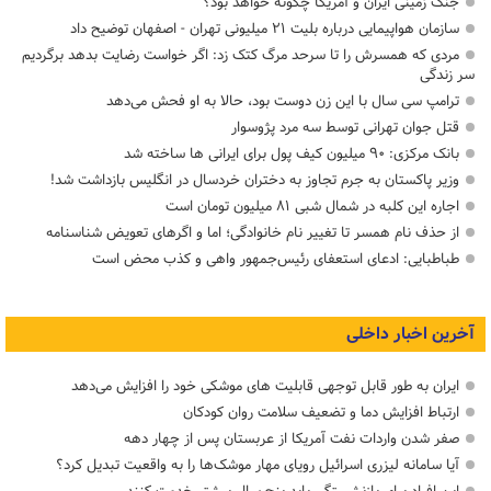
جنگ زمینی ایران و آمریکا چگونه خواهد بود؟
سازمان هواپیمایی درباره بلیت ۲۱ میلیونی تهران - اصفهان توضیح داد
مردی که همسرش را تا سرحد مرگ کتک زد: اگر خواست رضایت بدهد برگردیم
سر زندگی
ترامپ سی سال با این زن دوست بود، حالا به او فحش می‌دهد
قتل جوان تهرانی توسط سه مرد پژوسوار
بانک مرکزی: ۹۰ میلیون کیف پول برای ایرانی ها ساخته شد
وزیر پاکستان به جرم تجاوز به دختران خردسال در انگلیس بازداشت شد!
اجاره این کلبه در شمال شبی ۸۱ میلیون تومان است
از حذف نام همسر تا تغییر نام خانوادگی؛ اما و اگرهای تعویض شناسنامه
طباطبایی: ادعای استعفای رئیس‌جمهور واهی و کذب محض است
آخرین اخبار داخلی
ایران به طور قابل توجهی قابلیت های موشکی خود را افزایش می‌دهد
ارتباط افزایش دما و تضعیف سلامت روان کودکان
صفر شدن واردات نفت آمریکا از عربستان پس از چهار دهه
آیا سامانه لیزری اسرائیل رویای مهار موشک‌ها را به واقعیت تبدیل کرد؟