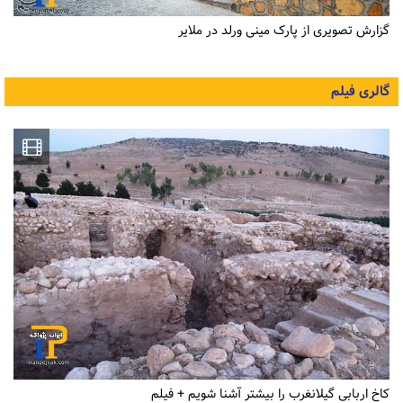
گزارش تصویری از پارک مینی ورلد در ملایر
گالری فیلم
کاخ اربابی گیلانغرب را بیشتر آشنا شویم + فیلم