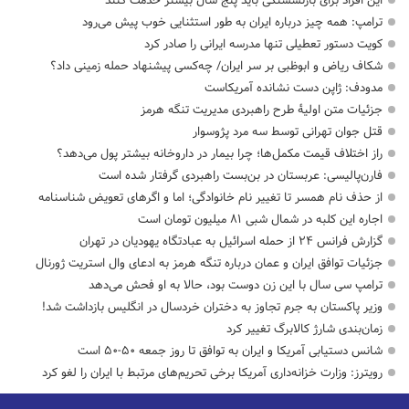
این افراد برای بازنشستگی باید پنج سال بیشتر خدمت کنند
ترامپ: همه چیز درباره ایران به طور استثنایی خوب پیش می‌رود
کویت دستور تعطیلی تنها مدرسه ایرانی را صادر کرد
شکاف ریاض و ابوظبی بر سر ایران/ چه‌کسی پیشنهاد حمله زمینی داد؟
مدودف: ژاپن دست نشانده آمریکاست
جزئیات متن اولیۀ طرح راهبردی مدیریت تنگه هرمز
قتل جوان تهرانی توسط سه مرد پژوسوار
راز اختلاف قیمت مکمل‌ها؛ چرا بیمار در داروخانه بیشتر پول می‌دهد؟
فارن‌پالیسی: عربستان در بن‌بست راهبردی گرفتار شده است
از حذف نام همسر تا تغییر نام خانوادگی؛ اما و اگرهای تعویض شناسنامه
اجاره این کلبه در شمال شبی ۸۱ میلیون تومان است
گزارش فرانس ۲۴ از حمله اسرائیل به عبادتگاه یهودیان در تهران
جزئیات توافق ایران و عمان درباره تنگه هرمز به ادعای وال استریت ژورنال
ترامپ سی سال با این زن دوست بود، حالا به او فحش می‌دهد
وزیر پاکستان به جرم تجاوز به دختران خردسال در انگلیس بازداشت شد!
زمان‌بندی شارژ کالابرگ تغییر کرد
شانس دستیابی آمریکا و ایران به توافق تا روز جمعه ۵۰-۵۰ است
رویترز: وزارت خزانه‌داری آمریکا برخی تحریم‌های مرتبط با ایران را لغو کرد