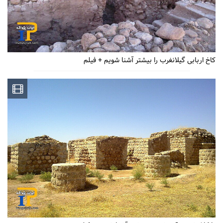
کاخ اربابی گیلانغرب را بیشتر آشنا شویم + فیلم