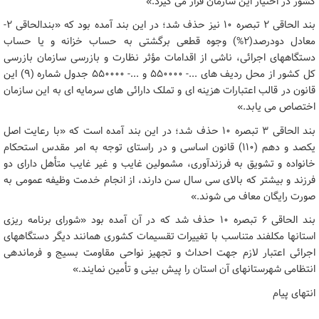
کشور در اختیار این سازمان قرار می گیرد.»
بند الحاقی ۲ تبصره ۱۰ نیز حذف شد؛ در این بند آمده بود که «بندالحاقی ۲-
معادل دودرصد(۲%) وجوه قطعی برگشتی به حساب خزانه و یا حساب
دستگاههای اجرائی، ناشی از اقدامات مؤثر نظارت و بازرسی سازمان بازرسی
کل کشور از محل ردیف های ...- ۵۵۰۰۰۰ و ...- ۵۵۰۰۰۰ جدول شماره (۹) این
قانون در قالب اعتبارات هزینه ای و تملک دارائی های سرمایه ای به این سازمان
اختصاص می یابد.»
بند الحاقی ۳ تبصره ۱۰ حذف شد؛ در این بند آمده است که «با رعایت اصل
یکصد و دهم (۱۱۰) قانون اساسی و در راستای توجه به امر مقدس استحکام
خانواده و تشویق به فرزندآوری، مشمولین غایب و غیر غایب متأهل دارای دو
فرزند و بیشتر که بالای سی سال سن دارند، از انجام خدمت وظیفه عمومی به
صورت رایگان معاف می شوند.»
بند الحاقی ۶ تبصره ۱۰ حذف شد که در آن آمده بود «شورای برنامه ریزی
استانها مکلفند متناسب با تغییرات تقسیمات کشوری همانند دیگر دستگاههای
اجرائی اعتبار لازم جهت احداث و تجهیز نواحی مقاومت بسیج و فرماندهی
انتظامی شهرستانهای آن استان را پیش بینی و تأمین نمایند.»
انتهای پیام