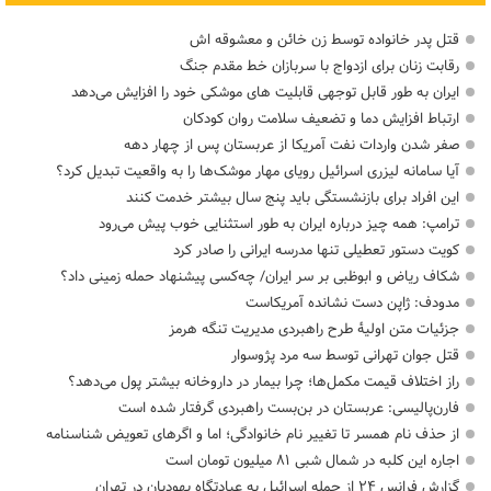
قتل پدر خانواده توسط زن خائن و معشوقه اش
رقابت زنان برای ازدواج با سربازان خط مقدم جنگ
ایران به طور قابل توجهی قابلیت های موشکی خود را افزایش می‌دهد
ارتباط افزایش دما و تضعیف سلامت روان کودکان
صفر شدن واردات نفت آمریکا از عربستان پس از چهار دهه
آیا سامانه لیزری اسرائیل رویای مهار موشک‌ها را به واقعیت تبدیل کرد؟
این افراد برای بازنشستگی باید پنج سال بیشتر خدمت کنند
ترامپ: همه چیز درباره ایران به طور استثنایی خوب پیش می‌رود
کویت دستور تعطیلی تنها مدرسه ایرانی را صادر کرد
شکاف ریاض و ابوظبی بر سر ایران/ چه‌کسی پیشنهاد حمله زمینی داد؟
مدودف: ژاپن دست نشانده آمریکاست
جزئیات متن اولیۀ طرح راهبردی مدیریت تنگه هرمز
قتل جوان تهرانی توسط سه مرد پژوسوار
راز اختلاف قیمت مکمل‌ها؛ چرا بیمار در داروخانه بیشتر پول می‌دهد؟
فارن‌پالیسی: عربستان در بن‌بست راهبردی گرفتار شده است
از حذف نام همسر تا تغییر نام خانوادگی؛ اما و اگرهای تعویض شناسنامه
اجاره این کلبه در شمال شبی ۸۱ میلیون تومان است
گزارش فرانس ۲۴ از حمله اسرائیل به عبادتگاه یهودیان در تهران