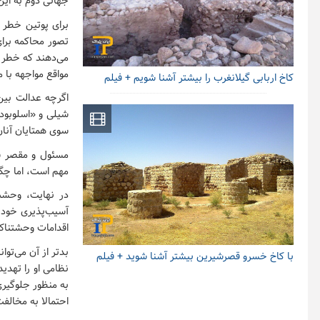
جهانی دوم به این سو، ۶۹ درصد از رهبران شخص محور پس از برکناری با 
تصور محاکمه برا
می‌دهند که خطر م
مواقع مواجهه با
کاخ اربابی گیلانغرب را بیشتر آشنا شویم + فیلم
اگرچه عدالت بین 
شیلی و «اسلوبودا
سوی همتایان آنا
مسئول و مقصر شن
مهم است، اما چگو
در نهایت، وحشت 
آسیب‌پذیری خود 
اقدامات وحشتناک و
بدتر از آن می‌تو
با کاخ خسرو قصرشیرین بیشتر آشنا شوید + فیلم
نظامی او را تهدید
به منظور جلوگیر
احتمالا به مخالف