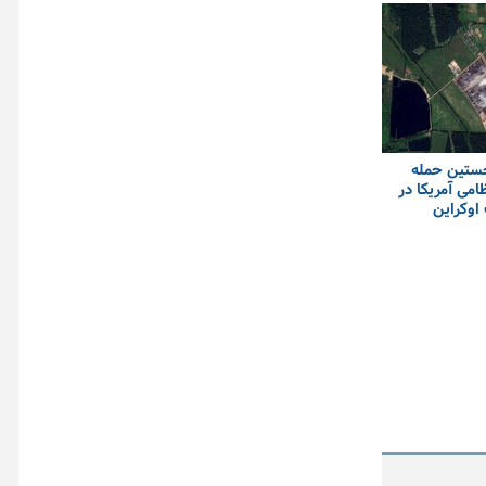
خستین حمله
امی آمریکا در
اوکراین