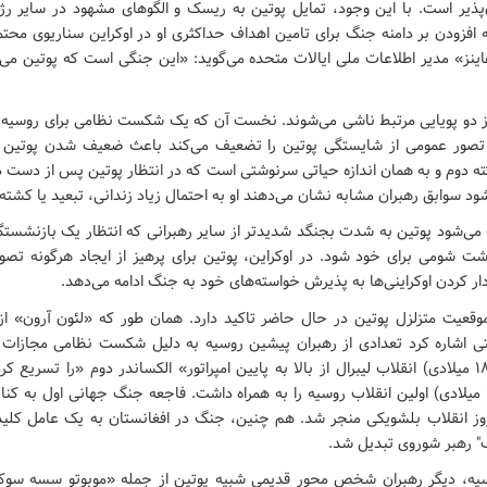
‌پذیر است. با این وجود، تمایل پوتین به ریسک و الگوهای مشهود در سایر رژ
افزودن بر دامنه جنگ برای تامین اهداف حداکثری او در اوکراین سناریوی محت
ینز» مدیر اطلاعات ملی ایالات متحده می‌گوید: «این جنگی است که پوتین می‌دا
از دو پویایی مرتبط ناشی می‌شوند. نخست آن که یک شکست نظامی برای روسیه
صور عمومی از شایستگی پوتین را تضعیف می‌کند باعث ضعیف شدن پوتین از
ته دوم و به همان اندازه حیاتی سرنوشتی است که در انتظار پوتین پس از دست
 شود سوابق رهبران مشابه نشان می‌دهند او به احتمال زیاد زندانی، تبعید یا کشت
ی‌شود پوتین به شدت بجنگد شدیدتر از سایر رهبرانی که انتظار یک بازنشستگی آ
ت شومی برای خود شود. در اوکراین، پوتین برای پرهیز از ایجاد هرگونه تصور
ار کردن اوکراینی‌ها به پذیرش خواسته‌های خود به جنگ ادامه می‌دهد.
موقعیت متزلزل پوتین در حال حاضر تاکید دارد. همان طور که «لئون آرون» ا
رستی اشاره کرد تعدادی از رهبران پیشین روسیه به دلیل شکست نظامی مجازات
کریمه (۱۸۵۳.۱۸۵۶ میلادی) انقلاب لیبرال از بالا به پایین امپراتور» الکساندر دوم «را تسری
ژاپن (۱۹۰۴.۱۹۰۵ میلادی) اولین انقلاب روسیه را به همراه داشت. فاجعه جنگ جهانی اول به کن
روز انقلاب بلشویکی منجر شد. هم چنین، جنگ در افغانستان به یک عامل کلی
" رهبر شوروی تبدیل شد.
سیه، دیگر رهبران شخص محور قدیمی شبیه پوتین از جمله «موبوتو سسه سوک