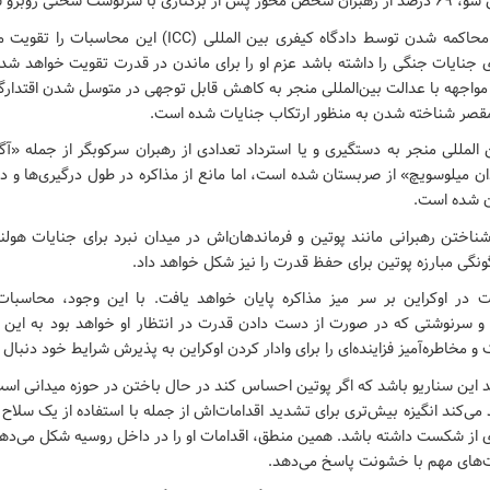
سرنوشت سختی روبرو شدند.
برای پوتین خطر محاکمه شدن توسط دادگاه کیفری بین المللی (ICC) 
ی جنایات جنگی را داشته باشد عزم او را برای ماندن در قدرت تقویت خواهد ش
واجهه با عدالت بین‌المللی منجر به کاهش قابل توجهی در متوسل شدن اقتدارگرا
 مقصر شناخته شدن به منظور ارتکاب جنایات شده است.
المللی منجر به دستگیری و یا استرداد تعدادی از رهبران سرکوبگر از جمله «آگ
ن میلوسویچ» از صربستان شده است، اما مانع از مذاکره در طول درگیری‌ها و د
ن شده است.
اختن رهبرانی مانند پوتین و فرماندهان‌اش در میدان نبرد برای جنایات هول
نگی مبارزه پوتین برای حفظ قدرت را نیز شکل خواهد داد.
در اوکراین بر سر میز مذاکره پایان خواهد یافت. با این وجود، محاسبات
و سرنوشتی که در صورت از دست دادن قدرت در انتظار او خواهد بود به این 
 مخاطره‌آمیز فزاینده‌ای را برای وادار کردن اوکراین به پذیرش شرایط خود دنبال 
اند این سناریو باشد که اگر پوتین احساس کند در حال باختن در حوزه میدانی
 می‌کند انگیزه بیش‌تری برای تشدید اقدامات‌اش از جمله با استفاده از یک سلاح
ی از شکست داشته باشد. همین منطق، اقدامات او را در داخل روسیه شکل می‌ده
ت‌های مهم با خشونت پاسخ می‌دهد.