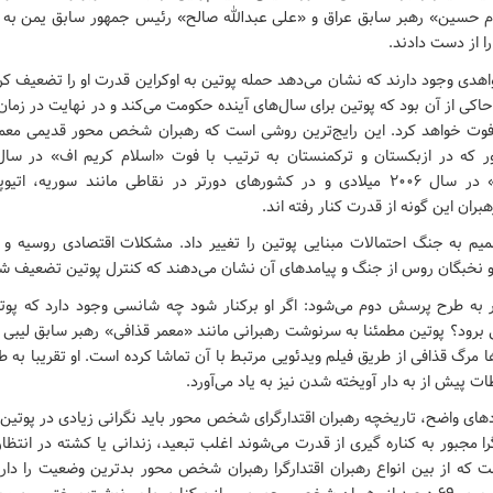
م حسین» رهبر سابق عراق و «علی عبدالله صالح» رئیس جمهور سابق یمن به د
ا از دست دادند.
هدی وجود دارند که نشان می‌دهد حمله پوتین به اوکراین قدرت او را تضعیف ک
اکی از آن بود که پوتین برای سال‌های آینده حکومت می‌کند و در نهایت در زم
فوت خواهد کرد. این رایج‌ترین روشی است که رهبران شخص محور قدیمی معمو
«صفرمراد نیازف» در سال ۲۰۰۶ میلادی و در کشورهای دورتر در نقاطی مانند سوریه، 
ران این گونه از قدرت کنار رفته اند.
میم به جنگ احتمالات مبنایی پوتین را تغییر داد. مشکلات اقتصادی روسیه و 
و نخبگان روس از جنگ و پیامدهای آن نشان می‌دهند که کنترل پوتین تضعیف ش
به طرح پرسش دوم می‌شود: اگر او برکنار شود چه شانسی وجود دارد که پوت
برود؟ پوتین مطمئنا به سرنوشت رهبرانی مانند «معمر قذافی» رهبر سابق لیبی ف
ها مرگ قذافی از طریق فیلم ویدئویی مرتبط با آن تماشا کرده است. او تقریبا به 
ات پیش از به دار آویخته شدن نیز به یاد می‌آورد.
ادهای واضح، تاریخچه رهبران اقتدارگرای شخص محور باید نگرانی زیادی در پوتین 
را مجبور به کناره گیری از قدرت می‌شوند اغلب تبعید، زندانی یا کشته در انتظا
ت که از بین انواع رهبران اقتدارگرا رهبران شخص محور بدترین وضعیت را دار