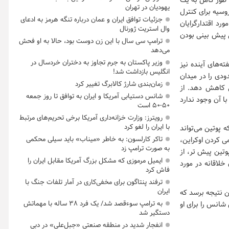
 طور کامل به یک
یهودیان در تهران
وسیه برای کنترل
جزئیات توافق ایران و عمان درباره تنگه هرمز به ادعای
د اقتدارگرایان
وال استریت ژورنال
 پیش بینی بودن
ترامپ سی سال با این زن دوست بود، حالا به او فحش
می‌دهد
وزیر پاکستان به جرم تجاوز به دختران خردسال در
ه‌های آینده نیز
انگلیس بازداشت شد!
دی را در میدان
زمان‌بندی شارژ کالابرگ تغییر کرد
ی کاهش دهد. از
شانس دستیابی آمریکا و ایران به توافق تا روز جمعه
ا آن وجود ندارد
۵۰-۵۰ است
رویترز: وزارت خزانه‌داری آمریکا برخی تحریم‌های مرتبط
با ایران را لغو کرد
 پوتین می‌تواند
تاکر کارلسون: به خاطر «میناب» باید سیلی محکمی
ی کردن اوکراین،
به صورت ترامپ زد
وتین پیش تر، از
ایمیل مرموزی که مشکل بزرگ آمریکا مقابل ایران را
لاقانه در مورد
فاش کرد
ترفند پنتاگون برای مخفی‌کاری در آمار تلفات جنگ با
ایران
ن نتیجه برسد که
به ترامپ سوءقصد شد/ یک فرد ۳۸ ساله با مهماتش
شانس را برای او
دستگیر شد
انفجار شدید در منطقه صنعتی «جبل‌علی» در دبی