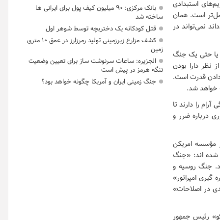
یم‌های استبدادی
بانک مرکزی: ۹۰ میلیون کیف پول برای ایرانی ها
مل‌تر است. همان
ساخته شد
ند نمی‌تواند در
قتل کودکانه یک دختربچه توسط شوهر اول
کشف مزارع زیرزمینی تولید رمرزارز در عمق ۱۰ متری
زمین
 یا حتی یک جنگ
الجزیره: ساعات سرنوشت ساز برای تعیین وضعیت
 نظر دارا بودن
تنگه هرمز در پیش است
 دادن قدرت است.
جنگ زمینی ایران و آمریکا چگونه خواهد بود؟
ه خواهد شد.
رام را دارند تا
ی درباره ضرر و
ز مؤسسه امریکن
 شده اند: «جنگ
ع کرد. جنگ روسیه و
اره گیری امپراتور»
دی در اصلاحات»
و» رئیس جمهور