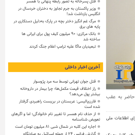
قتل پسرخاله به تصور رابطه پنهانی با همسر
وزیر پاکستان به جرم تجاوز به دختران خردسال در
انگلیس بازداشت شد!
مرگ غم انگیز دختر بچه در پارک به‌دلیل دستکاری در
پایه های برق
بانک مرکزی: ۹۰ میلیون کیف پول برای ایرانی ها
ساخته شد
تبعیدیان ماگا علیه ترامپ اعلام جنگ کردند
آخرین اخبار داخلی
قتل جوان تهرانی توسط سه مرد پژوسوار
راز اختلاف قیمت مکمل‌ها؛ چرا بیمار در داروخانه
بیشتر پول می‌دهد؟
ا حاضر به عقب
فارن‌پالیسی: عربستان در بن‌بست راهبردی گرفتار
شده است
از حذف نام همسر تا تغییر نام خانوادگی؛ اما و اگرهای
رای اطلاعات ملی
تعویض شناسنامه
اجاره این کلبه در شمال شبی ۸۱ میلیون تومان است
گزارش فرانس ۲۴ از حمله اسرائیل به عبادتگاه