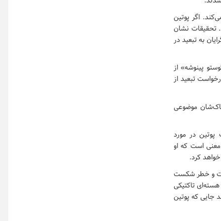
این محاسبات را تقویت می‌کند. اگر پوتین
د. تحقیقات نشان
یان به تبعید در
وستو پینوشه» از
رخواست تبعید از
ناک‌شان موضوعی
 پوتین در مورد
معنی است که او
خواهد کرد.
 است و خطر شکست
 هسته‌ای تاکتیکی
د جایی که پوتین