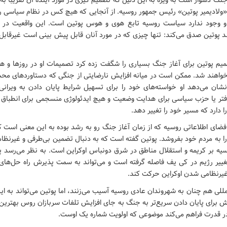
گ دشوار است به ویژه به این دلیل که تصمیم گیری در مورد آینده آن تقریبا به
«ولادیمیر پوتین» رئیس جمهور روسیه. از آنجایی که هیچ کس در نظام سیاسی ر
و وجود ندارد سیاست روسیه تابع هوی و هوس پوتین است. این واقعیت در مور
پوتین صدق می‌کند: تنها چیزی که در مورد آنان قابل پیش بینی است غیرقابل
م پوتین برای آغاز جنگ بسیاری را شگفت زده کرد تصمیمات او در روزها و هفت
واهند شد. ممکن است در میانه افزایش نارضایتی از جنگی که دستاوردهای محدو
 نشان می‌دهد او خواسته‌های خود را برای تسهیل شرایط پایان دادن به ویران
فتر یا حزب سیاسی برای هدایت وضعیت و هیچ ایدئولوژی منسجمی برای انطباق ب
را دارد که مسیر خود را تغییر دهد.
فضای اطلاعاتی روسیه که از زمان آغاز جنگ رو به رشد بوده به این معنی است که
ا به مردم خود بفروشد. پوتین گفته است که به دنبال تضمین بی‌طرفی و غیرنظام
یه بر کریمه و استقلال مناطق در شرق دونباس اوکراین است. به نظر می‌رسد پ
ییر رژیم در کی یف فاصله گرفته است و می‌تواند به سمت پذیرش راه حل‌های خ
غیرنظامی شدن اوکراین حرکت کند.
مللی هم چنان به شهروندان عادی روسیه آسیب می‌زنند، اما پوتین می‌تواند به ای
ش برای پایان دادن سریع‌تر به جنگ به جای افزایش تلفات سربازان روس بهترین 
در قدرت فراهم می‌کند موضوعی که اولویت شماره یک اوست.