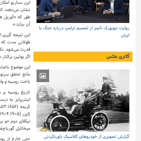
این سناریو امکان
نشان می‌دهند که 
طور که «آوریل ها
آن ببازد.»
روایت نیویورک تایمز از تصمیم ترامپ درباره جنگ با
این نتیجه گیری 
ایران
طولانی مدت که ت
قدرت می‌شود. نک
گالری عکس
اگر پوتین برکنار
این موضوع باعث م
مانع تحقق سرنوش
باخت روسیه و واد
تاریخ روسیه بر 
اینترپرایز به د
نیکلای دوم «و ب
میخائیل گورباچف
گزارش تصویری از خودروهای کلاسیکِ باورنکردنی
حتی خارج از رو