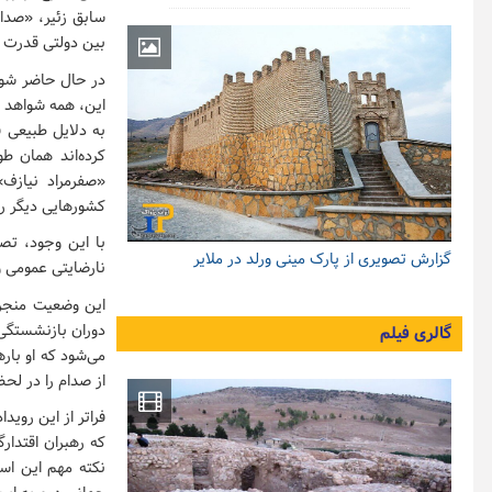
سابق زئیر، «صدا
بین دولتی قدرت ر
در حال حاضر شوا
این، همه شواهد ح
به دلایل طبیعی 
کشورهایی دیگر رهب
با این وجود، تص
گزارش تصویری از پارک مینی ورلد در ملایر
نارضایتی عمومی 
این وضعیت منجر 
دوران بازنشستگی 
گالری فیلم
می‌شود که او بار
از صدام را در لحظ
فراتر از این روید
که رهبران اقتدارگ
نکته مهم این اس