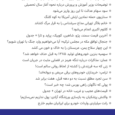
توضیحات وزیر آموزش و پرورش درباره نحوه آغاز سال تحصیلی
سود سهام عدالت تا این روز واریز می‌شود
سناریوی حمله نمادین ارتش آمریکا به کوه کلنگ
خانم بلاگر تهرانی مداح سرشناس را به قرار مرگ کشاند
کلثوم اکبری اعدام می‌شود؟
آخرین قیمت سمند، پژو، شاهین، کوییک، پراید و تارا + جدول
جنجال توافق مکه در مجلس ترکیه؛ آیا می‌خواهیم وارد جنگ با تهران شویم؟
این چهار سلاح یمن، عربستان را به خاک و خون می کشد
سهمیه بنزین خودروهای تولید ۱۳۸۵ به قبل حذف خواهد شد؟
عمان: مذاکرات درباره تنگه هرمز در فضایی مثبت در جریان است
زنی که سه فرزندش را کشته از لحاظ روانی سالم است!
ترامپ: خریداران خودروهای برقی مریض و دیوانه‌اند!
سن تجرد مطلق نسبت به دو دهه قبل، هفت برابر شد
پولی که ناگهان راهی بورس شد؛ چه خبر است؟
قیمت‌های عجیب و غریب خانه در تهران + جدول
واکنش پزشکیان به بازسازی ورزشگاه آزادی: پول نداریم نمی‌سازیم!
رانت میلیاردی واردات خودرو برای ایرانیان مقیم خارج