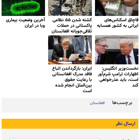
قاچاق اسکناس‌های
کشته شدن ۵۵ نظامی
آخرین وضعیت بیماری
ایرانی به کشور همسایه
پاکستانی در حملات
وبا در ایران
تلافی‌جویانه افغانستان
نخست‌وزیر انگلیس:
ایران: بازگرداندن اتباع
اظهارات ترامپ شرم‌آور
فاقد مدرک افغانستانی
است، باید عذرخواهی
با رعایت حقوق
کند
بین‌الملل انجام شده
است
برچسب‌ها
افغانستان
ارسال نظر