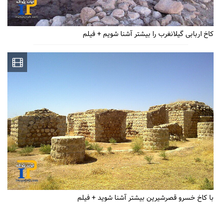
کاخ اربابی گیلانغرب را بیشتر آشنا شویم + فیلم
با کاخ خسرو قصرشیرین بیشتر آشنا شوید + فیلم