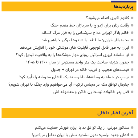
پربازدیدها
کلثوم اکبری اعدام می‌شود؟
رقابت زنان برای ازدواج با سربازان خط مقدم جنگ
خانم بلاگر تهرانی مداح سرشناس را به قرار مرگ کشاند
محمدباقر خرازی: ما قطعا با هندوها درگیر خواهیم شد
ایران به طور قابل توجهی قابلیت های موشکی خود را افزایش می‌دهد
آیا سامانه لیزری اسرائیل رویای مهار موشک‌ها را به واقعیت تبدیل کرد؟
جدول هزینه ساخت یک متر واحد مسکونی از سال ۱۴۰۰ تا ۱۴۰۵
قیمت‌های عجیب و غریب خانه در تهران + جدول
ترامپ در حمله‌ به رسانه‌ها، ناخواسته یک افشای محرمانه را تأیید کرد!
جنجال توافق مکه در مجلس ترکیه؛ آیا می‌خواهیم وارد جنگ با تهران شویم؟
قتل پدر خانواده توسط زن خائن و معشوقه اش
آخرین اخبار داخلی
سناتور مورفی: از یک توافق بد با ایران قوی‌تر حمایت می‌کنم
ادعای جدید ترامپ: بدون تشدید تنش با ایران تعامل می‌کنیم!