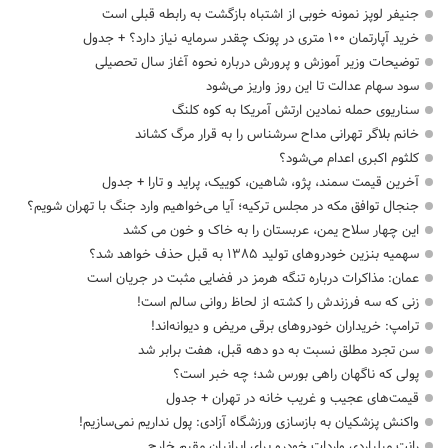
جنیفر لوپز نمونه خوبی از اشتباه بازگشت به رابطه قبلی است
خرید آپارتمان ۱۰۰ متری در پونک چقدر سرمایه نیاز دارد؟ + جدول
توضیحات وزیر آموزش و پرورش درباره نحوه آغاز سال تحصیلی
سود سهام عدالت تا این روز واریز می‌شود
سناریوی حمله نمادین ارتش آمریکا به کوه کلنگ
خانم بلاگر تهرانی مداح سرشناس را به قرار مرگ کشاند
کلثوم اکبری اعدام می‌شود؟
آخرین قیمت سمند، پژو، شاهین، کوییک، پراید و تارا + جدول
جنجال توافق مکه در مجلس ترکیه؛ آیا می‌خواهیم وارد جنگ با تهران شویم؟
این چهار سلاح یمن، عربستان را به خاک و خون می کشد
سهمیه بنزین خودروهای تولید ۱۳۸۵ به قبل حذف خواهد شد؟
عمان: مذاکرات درباره تنگه هرمز در فضایی مثبت در جریان است
زنی که سه فرزندش را کشته از لحاظ روانی سالم است!
ترامپ: خریداران خودروهای برقی مریض و دیوانه‌اند!
سن تجرد مطلق نسبت به دو دهه قبل، هفت برابر شد
پولی که ناگهان راهی بورس شد؛ چه خبر است؟
قیمت‌های عجیب و غریب خانه در تهران + جدول
واکنش پزشکیان به بازسازی ورزشگاه آزادی: پول نداریم نمی‌سازیم!
رانت میلیاردی واردات خودرو برای ایرانیان مقیم خارج