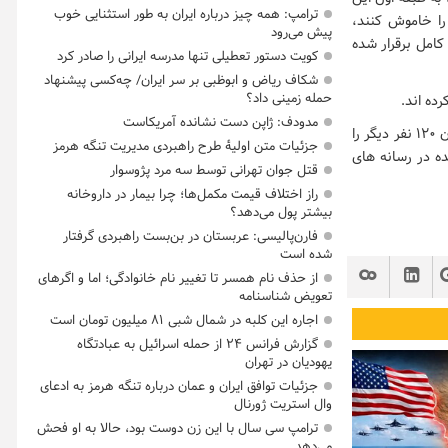
ترامپ: همه چیز درباره ایران به طور استثنایی خوب
را خاموش کنند،
پیش می‌رود
کامل برقرار شده
کویت دستور تعطیلی تنها مدرسه ایرانی را صادر کرد
شکاف ریاض و ابوظبی بر سر ایران/ چه‌کسی پیشنهاد
حمله زمینی داد؟
ده اند.
مدودف: ژاپن دست نشانده آمریکاست
از سوی دیگر پایگاه خبری المیادین به نقل از پلیس ابوظبی کشته شدن حداقل ۲ نفر و زخمی شدن ۱۲۰ نفر دیگر را
جزئیات متن اولیۀ طرح راهبردی مدیریت تنگه هرمز
ه در رسانه‌ های
قتل جوان تهرانی توسط سه مرد پژوسوار
راز اختلاف قیمت مکمل‌ها؛ چرا بیمار در داروخانه
بیشتر پول می‌دهد؟
فارن‌پالیسی: عربستان در بن‌بست راهبردی گرفتار
شده است
از حذف نام همسر تا تغییر نام خانوادگی؛ اما و اگرهای
تعویض شناسنامه
اجاره این کلبه در شمال شبی ۸۱ میلیون تومان است
گزارش فرانس ۲۴ از حمله اسرائیل به عبادتگاه
یهودیان در تهران
جزئیات توافق ایران و عمان درباره تنگه هرمز به ادعای
وال استریت ژورنال
ترامپ سی سال با این زن دوست بود، حالا به او فحش
می‌دهد