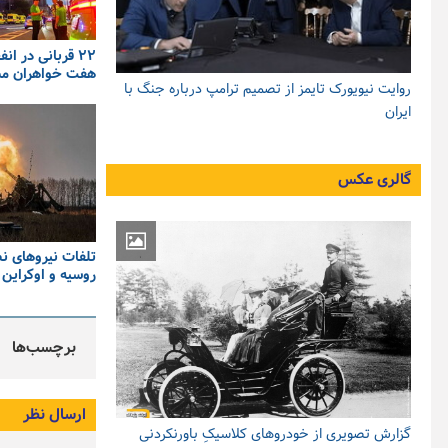
۲۲ قربانی در ان
هفت خواهران م
روایت نیویورک تایمز از تصمیم ترامپ درباره جنگ با
ایران
گالری عکس
تلفات نیروهای ن
روسیه و اوکراین
برچسب‌ها
ارسال نظر
گزارش تصویری از خودروهای کلاسیکِ باورنکردنی