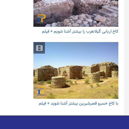
کاخ اربابی گیلانغرب را بیشتر آشنا شویم + فیلم
با کاخ خسرو قصرشیرین بیشتر آشنا شوید + فیلم