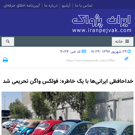
تماس با ما
آرشیو
درباره ما
آیین‌نامه اخلاق حرفه‌ای
خانه
۲۹ شهریور ۱۳۹۷ - ۱۶:۲۹
کد خبر: 4034
خداحافظی ایرانی‌ها با یک خاطره: فولکس واگن تحریمی شد