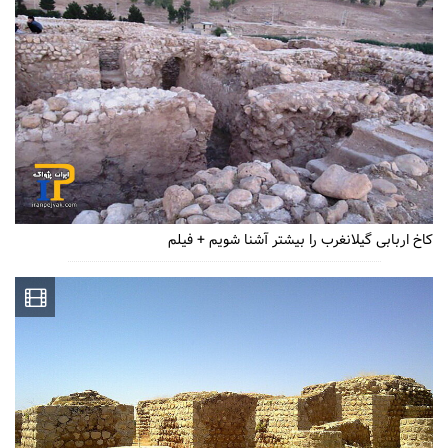
کاخ اربابی گیلانغرب را بیشتر آشنا شویم + فیلم