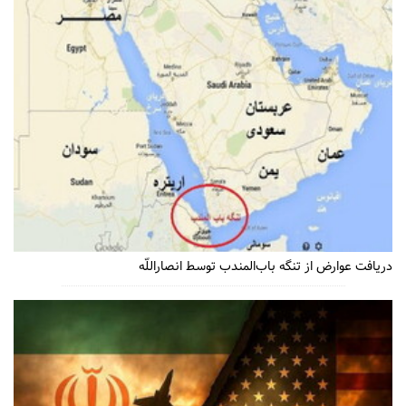
دریافت عوارض از تنگه باب‌المندب توسط انصاراللّه