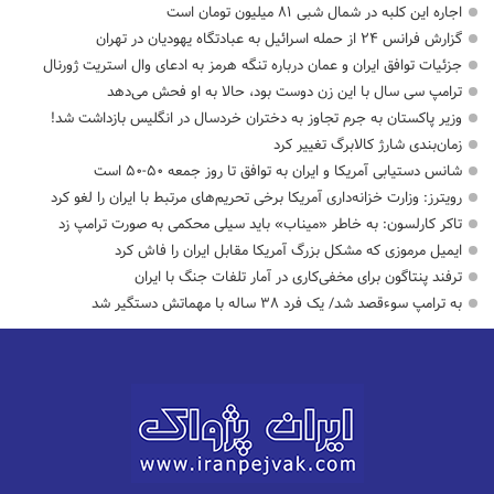
اجاره این کلبه در شمال شبی ۸۱ میلیون تومان است
گزارش فرانس ۲۴ از حمله اسرائیل به عبادتگاه یهودیان در تهران
جزئیات توافق ایران و عمان درباره تنگه هرمز به ادعای وال استریت ژورنال
ترامپ سی سال با این زن دوست بود، حالا به او فحش می‌دهد
وزیر پاکستان به جرم تجاوز به دختران خردسال در انگلیس بازداشت شد!
زمان‌بندی شارژ کالابرگ تغییر کرد
شانس دستیابی آمریکا و ایران به توافق تا روز جمعه ۵۰-۵۰ است
رویترز: وزارت خزانه‌داری آمریکا برخی تحریم‌های مرتبط با ایران را لغو کرد
تاکر کارلسون: به خاطر «میناب» باید سیلی محکمی به صورت ترامپ زد
ایمیل مرموزی که مشکل بزرگ آمریکا مقابل ایران را فاش کرد
ترفند پنتاگون برای مخفی‌کاری در آمار تلفات جنگ با ایران
به ترامپ سوءقصد شد/ یک فرد ۳۸ ساله با مهماتش دستگیر شد