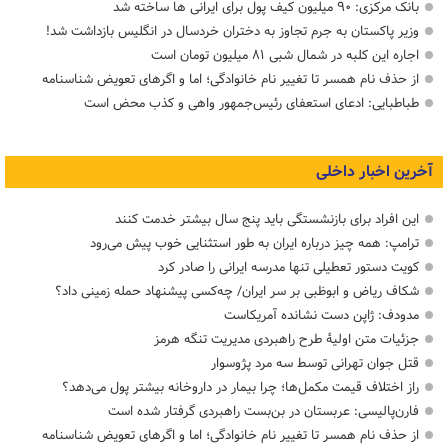
بانک مرکزی: ۹۰ میلیون کیف پول برای ایرانی ها ساخته شد
وزیر پاکستان به جرم تجاوز به دختران خردسال در انگلیس بازداشت شد!
اجاره این کلبه در شمال شبی ۸۱ میلیون تومان است
از حذف نام همسر تا تغییر نام خانوادگی؛ اما و اگرهای تعویض شناسنامه
طباطبایی: ادعای استعفای رئیس‌جمهور واهی و کذب محض است
آخرین اخبار داخلی
این افراد برای بازنشستگی باید پنج سال بیشتر خدمت کنند
ترامپ: همه چیز درباره ایران به طور استثنایی خوب پیش می‌رود
کویت دستور تعطیلی تنها مدرسه ایرانی را صادر کرد
شکاف ریاض و ابوظبی بر سر ایران/ چه‌کسی پیشنهاد حمله زمینی داد؟
مدودف: ژاپن دست نشانده آمریکاست
جزئیات متن اولیۀ طرح راهبردی مدیریت تنگه هرمز
قتل جوان تهرانی توسط سه مرد پژوسوار
راز اختلاف قیمت مکمل‌ها؛ چرا بیمار در داروخانه بیشتر پول می‌دهد؟
فارن‌پالیسی: عربستان در بن‌بست راهبردی گرفتار شده است
از حذف نام همسر تا تغییر نام خانوادگی؛ اما و اگرهای تعویض شناسنامه