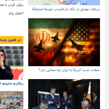
برقرار کردن با 
دریافت عوارض از تنگه باب‌المندب توسط انصاراللّه
انتهای پیام
در همین زمینه
حملات جدید آمریکا به ایران چه معنایی دارد؟
ریکاردو ساپینتو 