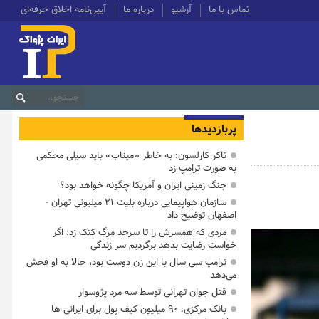
تماس با ما
آرشیو
درباره ما
آیین‌نامه اخلاق حرفه‌ای
پربازدیدها
تاکر کارلسون: به خاطر «میناب» باید سیلی محکمی
به صورت ترامپ زد
جنگ زمینی ایران و آمریکا چگونه خواهد بود؟
سازمان هواپیمایی درباره بلیت ۲۱ میلیونی تهران -
اصفهان توضیح داد
مردی که همسرش را تا سرحد مرگ کتک زد: اگر
خواست رضایت بدهد برگردیم سر زندگی
ترامپ سی سال با این زن دوست بود، حالا به او فحش
می‌دهد
قتل جوان تهرانی توسط سه مرد پژوسوار
بانک مرکزی: ۹۰ میلیون کیف پول برای ایرانی ها