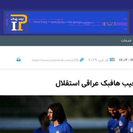
خدمات
کد خبر: 4039
ب هافبک عراقی استقلال