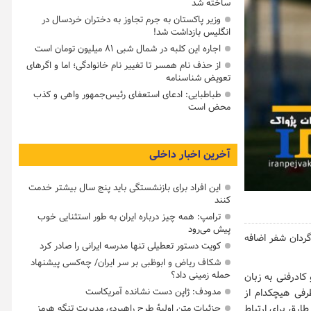
ساخته شد
وزیر پاکستان به جرم تجاوز به دختران خردسال در
انگلیس بازداشت شد!
اجاره این کلبه در شمال شبی ۸۱ میلیون تومان است
از حذف نام همسر تا تغییر نام خانوادگی؛ اما و اگرهای
تعویض شناسنامه
طباطبایی: ادعای استعفای رئیس‌جمهور واهی و کذب
محض است
آخرین اخبار داخلی
این افراد برای بازنشستگی باید پنج سال بیشتر خدمت
کنند
ترامپ: همه چیز درباره ایران به طور استثنایی خوب
پیش می‌رود
گردان شفر اضافه
کویت دستور تعطیلی تنها مدرسه ایرانی را صادر کرد
شکاف ریاض و ابوظبی بر سر ایران/ چه‌کسی پیشنهاد
حمله زمینی داد؟
 کادرفنی به زبان
مدودف: ژاپن دست نشانده آمریکاست
رفی هیچکدام از
جزئیات متن اولیۀ طرح راهبردی مدیریت تنگه هرمز
ارق برای ارتباط