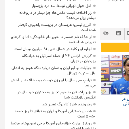
قتل جوان تهرانی توسط سه مرد پژوسوار
راز اختلاف قیمت مکمل‌ها؛ چرا بیمار در داروخانه
بیشتر پول می‌دهد؟
فارن‌پالیسی: عربستان در بن‌بست راهبردی گرفتار
شده است
از حذف نام همسر تا تغییر نام خانوادگی؛ اما و اگرهای
تعویض شناسنامه
اجاره این کلبه در شمال شبی ۸۱ میلیون تومان است
گزارش فرانس ۲۴ از حمله اسرائیل به عبادتگاه
یهودیان در تهران
جزئیات توافق ایران و عمان درباره تنگه هرمز به ادعای
وال استریت ژورنال
ترامپ سی سال با این زن دوست بود، حالا به او فحش
می‌دهد
وزیر پاکستان به جرم تجاوز به دختران خردسال در
انگلیس بازداشت شد!
 در
انی
زمان‌بندی شارژ کالابرگ تغییر کرد
شانس دستیابی آمریکا و ایران به توافق تا روز جمعه
۵۰-۵۰ است
رویترز: وزارت خزانه‌داری آمریکا برخی تحریم‌های مرتبط
با ایران را لغو کرد