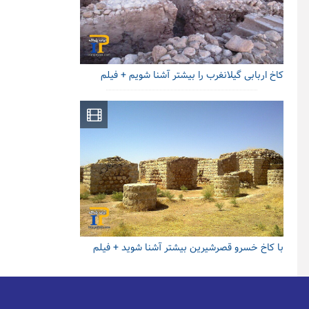
کاخ اربابی گیلانغرب را بیشتر آشنا شویم + فیلم
با کاخ خسرو قصرشیرین بیشتر آشنا شوید + فیلم