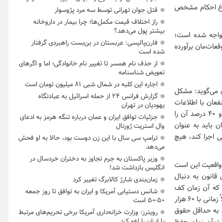
بلاغ احکام مشخص
قتل جوان تهرانی توسط سه مرد پژوسوار
راز اختلاف قیمت مکمل‌ها؛ چرا بیمار در داروخانه
بیشتر پول می‌دهد؟
مواجه شده است؛
فارن‌پالیسی: عربستان در بن‌بست راهبردی گرفتار
 می‌گویند توقعات‌مان برآورده
شده است
از حذف نام همسر تا تغییر نام خانوادگی؛ اما و اگرهای
تعویض شناسنامه
اجاره این کلبه در شمال شبی ۸۱ میلیون تومان است
 می‌گوید: مشکل
گزارش فرانس ۲۴ از حمله اسرائیل به عبادتگاه
عان با اطلاعات
یهودیان در تهران
اشتباهی که در فضای مجازی منتشر شده، تصور می‌کنند باید حقوق‌شان ۹۰ درصد افزایش یابد و ۴۰ درصد آن را
جزئیات توافق ایران و عمان درباره تنگه هرمز به ادعای
 تصور می‌کند امسال ۴۰ درصدِ ۷ میلیون و ۲۰۰ هزار تومان باید به عنوان
وال استریت ژورنال
ی اجرا کند، هیچ
ترامپ سی سال با این زن دوست بود، حالا به او فحش
می‌دهد
وزیر پاکستان به جرم تجاوز به دختران خردسال در
 واقعیت این است
انگلیس بازداشت شد!
قانون به دنبال
زمان‌بندی شارژ کالابرگ تغییر کرد
ی که آن زمان کف
شانس دستیابی آمریکا و ایران به توافق تا روز جمعه
مستمری را می‌گرفته، امروز هم همان حداقل را می‌گیرد، لذا مشمول نمی‌شود. اما برای فردی که مثلاً زمانی با ۶۰ هزار
۵۰-۵۰ است
تِ مستمری به حداقل حقوق
رویترز: وزارت خزانه‌داری آمریکا برخی تحریم‌های مرتبط
با ایران را لغو کرد