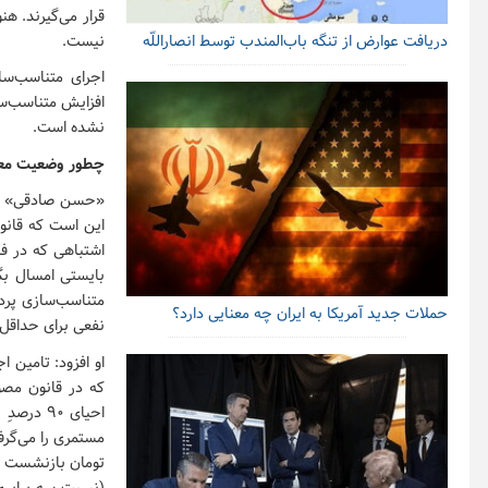
قرار می‌گیرند. 
نیست.
دریافت عوارض از تنگه باب‌المندب توسط انصاراللّه
اجرای متناسب‌سا
نشده است.
چطور وضعیت معاش
«حسن صادقی» رئی
این است که قانو
متناسب‌سازی پرد
حملات جدید آمریکا به ایران چه معنایی دارد؟
نفعی برای حداقل‌ب
او افزود: تامین 
که در قانون مصو
احیای ۹۰