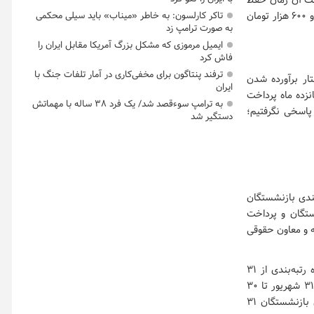
سبت آن زمان حفظ
شود، امروز حداقل حقوق ۷ میلیون و ۲۰۰ هزار تومان است و این فرد علی‌القاعده باید ۲۱ میلیون و ۶۰۰ هزار تومان
تاکر کارلسون: به خاطر «میناب» باید سیلی محکمی
به صورت ترامپ زد
ایمیل مرموزی که مشکل بزرگ آمریکا مقابل ایران را
فاش کرد
ترفند پنتاگون برای مخفی‌کاری در آمار تلفات جنگ با
هوری، خواستار برآورده شدن
ایران
د از گذشت پانزده ماه پرداخت
به ترامپ سوءقصد شد/ یک فرد ۳۸ ساله با مهماتش
 پاسخی نگرفتیم؛
دستگیر شد
ندی بازنشستگان
ستگان و پرداخت
امه و بودجه و معاون حقوقی
نماینده مردم زرین دشت و داراب در مجلس ادامه داد: معوقه حقوق ناشی از برقراری فوق‌العاده رتبه‌بندی از ۳۱
شهریور تا پایان سال ۱۴۰۰۰، تأثیر رتبه‌بندی در حقوق بازنشستگی برای بازنشستگان فرهنگی از ۳۱ شهریور تا ۳۰
بهمن ۱۴۰۰، همچنین معوقات مربوط به تغییر رتبه از ۳۱ شهریور ۱۴۰۰ تا پایان سال ۱۴۰۲ برای بازنشستگان ۳۱