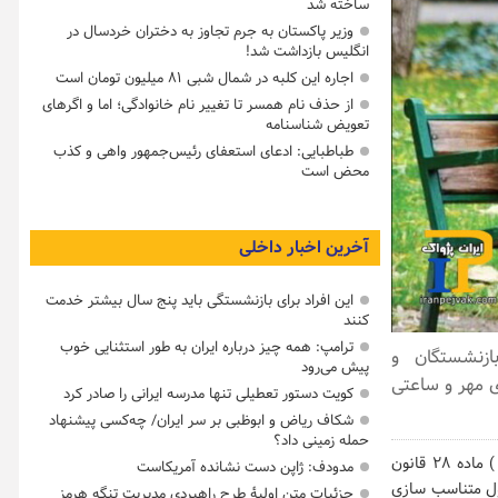
ساخته شد
وزیر پاکستان به جرم تجاوز به دختران خردسال در
انگلیس بازداشت شد!
اجاره این کلبه در شمال شبی ۸۱ میلیون تومان است
از حذف نام همسر تا تغییر نام خانوادگی؛ اما و اگرهای
تعویض شناسنامه
طباطبایی: ادعای استعفای رئیس‌جمهور واهی و کذب
محض است
آخرین اخبار داخلی
این افراد برای بازنشستگی باید پنج سال بیشتر خدمت
کنند
ترامپ: همه چیز درباره ایران به طور استثنایی خوب
ازنشستگان و
پیش می‌رود
 مهر و ساعتی
کویت دستور تعطیلی تنها مدرسه ایرانی را صادر کرد
شکاف ریاض و ابوظبی بر سر ایران/ چه‌کسی پیشنهاد
حمله زمینی داد؟
، براساس اعلام صندوق بازنشستگی لشگری، به موجب جزء ( ۱ ) بند ( ر ) ماده ۲۸ قانون
مدودف: ژاپن دست نشانده آمریکاست
یافته است، در شمول متناسب سازی
جزئیات متن اولیۀ طرح راهبردی مدیریت تنگه هرمز