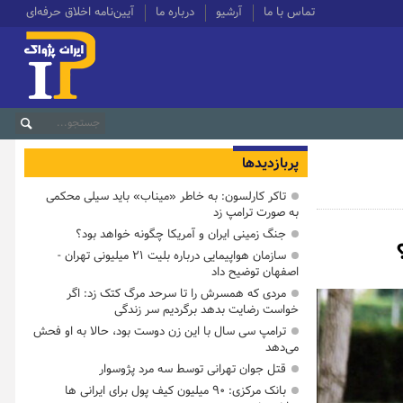
تماس با ما
آرشیو
درباره ما
آیین‌نامه اخلاق حرفه‌ای
پربازدیدها
تاکر کارلسون: به خاطر «میناب» باید سیلی محکمی
به صورت ترامپ زد
جنگ زمینی ایران و آمریکا چگونه خواهد بود؟
سازمان هواپیمایی درباره بلیت ۲۱ میلیونی تهران -
اصفهان توضیح داد
مردی که همسرش را تا سرحد مرگ کتک زد: اگر
خواست رضایت بدهد برگردیم سر زندگی
ترامپ سی سال با این زن دوست بود، حالا به او فحش
می‌دهد
قتل جوان تهرانی توسط سه مرد پژوسوار
بانک مرکزی: ۹۰ میلیون کیف پول برای ایرانی ها