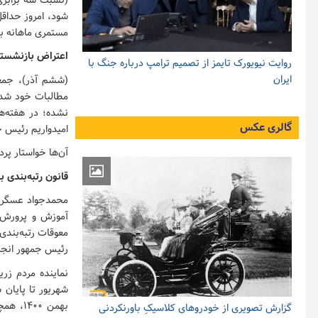
(نسبت سه برابری
مستمری ماهانه بگ
اعتراض بازنشستگ
روایت نیویورک تایمز از تصمیم ترامپ درباره جنگ با
ایران
نشده؛ در هفته‌ها
گالری عکس
امیدواریم رئیس جم
آن‌ها خواستار پ
قانون رتبه‌بندی
محمدجواد عسگری 
آموزش و پرورش گ
رئیس جمهور انجا
گزارش تصویری از خودروهای کلاسیکِ باورنکردنی