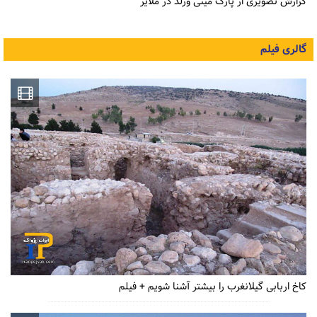
گزارش تصویری از پارک مینی ورلد در ملایر
گالری فیلم
کاخ اربابی گیلانغرب را بیشتر آشنا شویم + فیلم