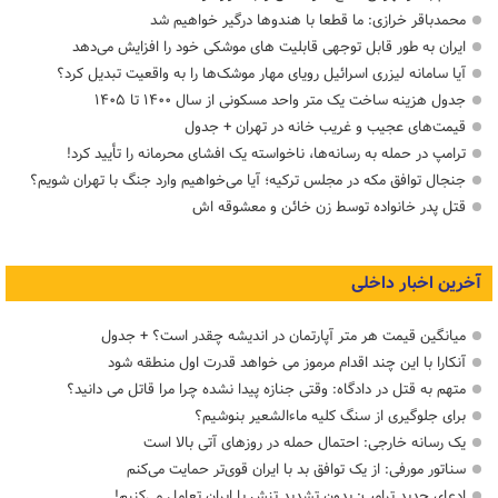
محمدباقر خرازی: ما قطعا با هندوها درگیر خواهیم شد
ایران به طور قابل توجهی قابلیت های موشکی خود را افزایش می‌دهد
آیا سامانه لیزری اسرائیل رویای مهار موشک‌ها را به واقعیت تبدیل کرد؟
جدول هزینه ساخت یک متر واحد مسکونی از سال ۱۴۰۰ تا ۱۴۰۵
قیمت‌های عجیب و غریب خانه در تهران + جدول
ترامپ در حمله‌ به رسانه‌ها، ناخواسته یک افشای محرمانه را تأیید کرد!
جنجال توافق مکه در مجلس ترکیه؛ آیا می‌خواهیم وارد جنگ با تهران شویم؟
قتل پدر خانواده توسط زن خائن و معشوقه اش
آخرین اخبار داخلی
میانگین قیمت هر متر آپارتمان در اندیشه چقدر است؟ + جدول
آنکارا با این چند اقدام مرموز می خواهد قدرت اول منطقه شود
متهم به قتل در دادگاه: وقتی جنازه پیدا نشده چرا مرا قاتل می دانید؟
برای جلوگیری از سنگ کلیه ماءالشعیر بنوشیم؟
یک رسانه خارجی: احتمال حمله در روزهای آتی بالا است
سناتور مورفی: از یک توافق بد با ایران قوی‌تر حمایت می‌کنم
ادعای جدید ترامپ: بدون تشدید تنش با ایران تعامل می‌کنیم!