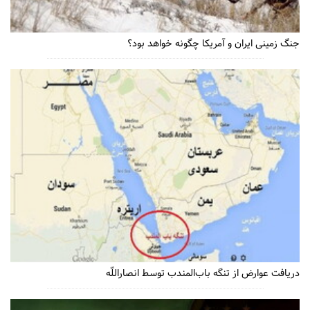
جنگ زمینی ایران و آمریکا چگونه خواهد بود؟
دریافت عوارض از تنگه باب‌المندب توسط انصاراللّه