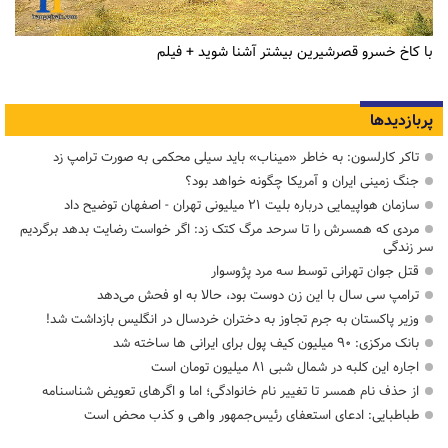
با کاخ خسرو قصرشیرین بیشتر آشنا شوید + فیلم
پربازدیدها
تاکر کارلسون: به خاطر «میناب» باید سیلی محکمی به صورت ترامپ زد
جنگ زمینی ایران و آمریکا چگونه خواهد بود؟
سازمان هواپیمایی درباره بلیت ۲۱ میلیونی تهران - اصفهان توضیح داد
مردی که همسرش را تا سرحد مرگ کتک زد: اگر خواست رضایت بدهد برگردیم
سر زندگی
قتل جوان تهرانی توسط سه مرد پژوسوار
ترامپ سی سال با این زن دوست بود، حالا به او فحش می‌دهد
وزیر پاکستان به جرم تجاوز به دختران خردسال در انگلیس بازداشت شد!
بانک مرکزی: ۹۰ میلیون کیف پول برای ایرانی ها ساخته شد
اجاره این کلبه در شمال شبی ۸۱ میلیون تومان است
از حذف نام همسر تا تغییر نام خانوادگی؛ اما و اگرهای تعویض شناسنامه
طباطبایی: ادعای استعفای رئیس‌جمهور واهی و کذب محض است