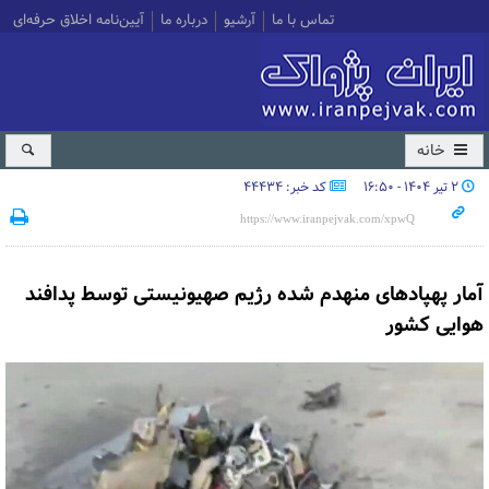
تماس با ما
آرشیو
درباره ما
آیین‌نامه اخلاق حرفه‌ای
خانه
۲ تیر ۱۴۰۴ - ۱۶:۵۰
کد خبر: 44434
آمار پهپادهای منهدم شده رژیم صهیونیستی توسط پدافند
هوایی کشور