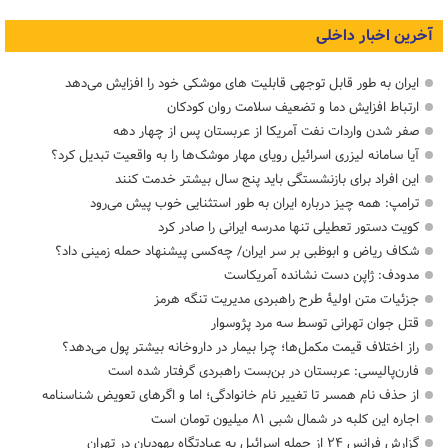
آخرین اخبار داخلی
ایران به طور قابل توجهی قابلیت های موشکی خود را افزایش می‌دهد
ارتباط افزایش دما و تضعیف سلامت روان کودکان
صفر شدن واردات نفت آمریکا از عربستان پس از چهار دهه
آیا سامانه لیزری اسرائیل رویای مهار موشک‌ها را به واقعیت تبدیل کرد؟
این افراد برای بازنشستگی باید پنج سال بیشتر خدمت کنند
ترامپ: همه چیز درباره ایران به طور استثنایی خوب پیش می‌رود
کویت دستور تعطیلی تنها مدرسه ایرانی را صادر کرد
شکاف ریاض و ابوظبی بر سر ایران/ چه‌کسی پیشنهاد حمله زمینی داد؟
مدودف: ژاپن دست نشانده آمریکاست
جزئیات متن اولیۀ طرح راهبردی مدیریت تنگه هرمز
قتل جوان تهرانی توسط سه مرد پژوسوار
راز اختلاف قیمت مکمل‌ها؛ چرا بیمار در داروخانه بیشتر پول می‌دهد؟
فارن‌پالیسی: عربستان در بن‌بست راهبردی گرفتار شده است
از حذف نام همسر تا تغییر نام خانوادگی؛ اما و اگرهای تعویض شناسنامه
اجاره این کلبه در شمال شبی ۸۱ میلیون تومان است
گزارش فرانس ۲۴ از حمله اسرائیل به عبادتگاه یهودیان در تهران