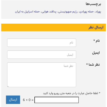
برچسب‌ها
پهپاد
حمله پهپادی
رژیم صهیونیستی
پدافند هوایی
حمله اسراییل به ایران
ارسال نظر
نام *
ایمیل
نظر شما *
*
لطفا حاصل عبارت را در جعبه متن روبرو وارد کنید
6 + 0 =