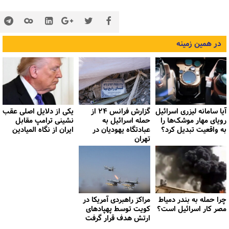
در همین زمینه
آیا سامانه لیزری اسرائیل
گزارش فرانس ۲۴ از
یکی از دلایل اصلی عقب
رویای مهار موشک‌ها را
حمله اسرائیل به
نشینی ترامپ مقابل
به واقعیت تبدیل کرد؟
عبادتگاه یهودیان در
ایران از نگاه المیادین
تهران
چرا حمله به بندر دمیاط
مراکز راهبردی آمریکا در
مصر کار اسرائیل است؟
کویت توسط پهپادهای
ارتش هدف قرار گرفت