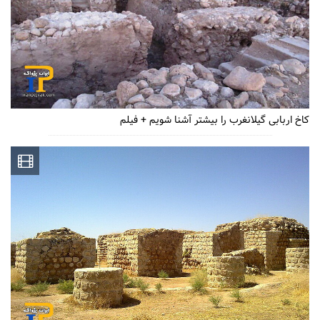
کاخ اربابی گیلانغرب را بیشتر آشنا شویم + فیلم