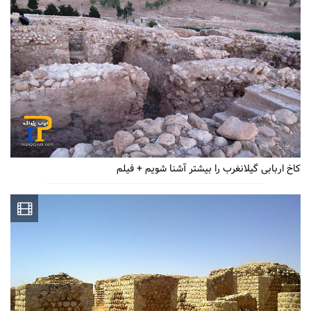
کاخ اربابی گیلانغرب را بیشتر آشنا شویم + فیلم