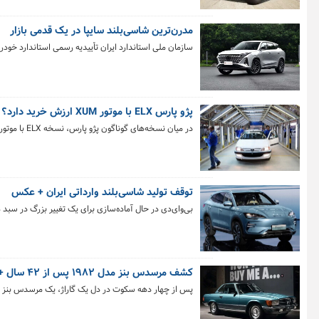
مدرن‌ترین شاسی‌بلند سایپا در یک قدمی بازار
سازمان ملی استاندارد ایران تأییدیه رسمی استاندارد خودروی سواری چانگان UNI-K را صادر کرد و این کرا
پژو پارس ELX با موتور XUM ارزش خرید دارد؟
در میان نسخه‌های گوناگون پژو پارس، نسخه ELX با موتور XUM کمتر مورد توجه قرار گرفته است.
توقف تولید شاسی‌بلند وارداتی ایران + عکس
بی‌وای‌دی در حال آماده‌سازی برای یک تغییر بزرگ در سبد
کشف مرسدس بنز مدل ۱۹۸۲ پس از ۴۲ سال + تصاویر
پس از چهار دهه سکوت در دل یک گاراژ، یک مرسدس بنز مدل ۱۹۸۲ بالاخره از تاریکی بیرون آمده و قرار است در معرض دید عموم 