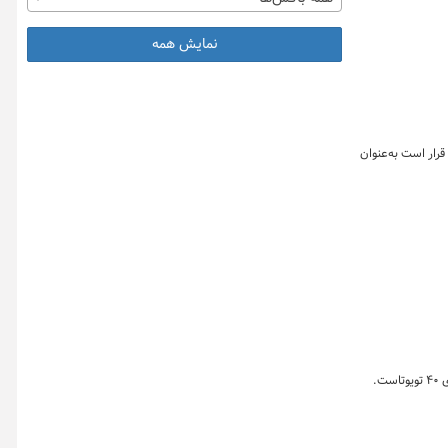
نمایش همه
ت. این خودرو که نسخه بازطراحی‌شده هونگچی HS۳ محسوب می‌شود، قرار است به‌عنوان
.