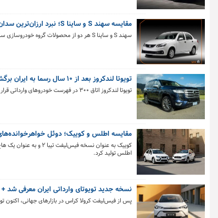
مقایسه سهند S و ساینا S؛ نبرد ارزان‌ترین سدان‌های اقتصادی
سهند S و ساینا S هر دو از محصولات گروه خودروسازی سایپا هستند. ساینا از سال 99 تولید می‌شود و سهند از سال 1403 وارد خط تولید سایپا شد.
تویوتا لندکروز بعد از ۱۰ سال رسما به ایران برگشت
تویوتا لندکروز اتاق ۳۰۰ در فهرست خودروهای وارداتی قرار گرفت.
مقایسه اطلس و کوییک؛ دوئل خواهرخوانده‌های س
کوییک به عنوان نسخه فیس
اطلس تولید کرد.
نسخه جدید تویوتای وارداتی ایران معرفی شد 
پس از فیس‌لیفت کرولا کراس در بازارهای جهانی، اکنون تو