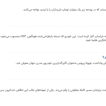
ایران خودرو تولید آزمایشی کراس‌اوور سفیر R۷ را در کارخانه خراسان آغاز کرده اس
د؟
ش واداشت، تویوتا پریوس به‌عنوان تأثیرگذارترین خودروی مدرن جهان معرفی شد.
شان مسیر کاملا متفاوتی را رقم می‌زند. یکی از نمونه‌های جالب این تناقض، لندکروزر سری ۴۰ تویوتاست