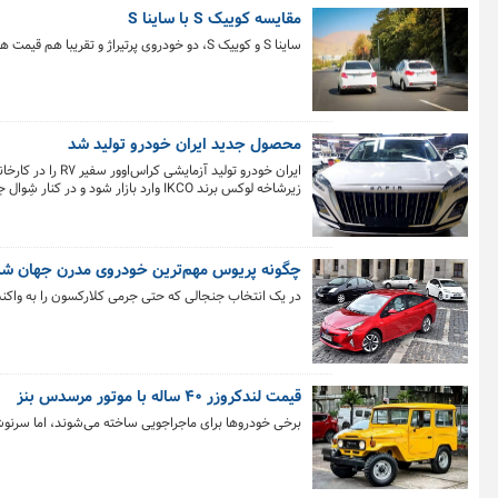
مقایسه کوییک S با ساینا S
ساینا S و کوییک S، دو خودروی پرتیراژ و تقریبا هم قیمت هستند که در بودجه زیر یک میلیارد تومان خریداران را با تردید مواجه می‌کنند.
محصول جدید ایران خودرو تولید شد
زیرشاخه لوکس برند IKCO وارد بازار شود و در کنار شِوال جایگزین هایما شود.
چگونه پریوس مهم‌ترین خودروی مدرن جهان ش
در یک انتخاب جنجالی که حتی جرمی کلارکسون را به واکن
قیمت لندکروزر ۴۰ ساله با موتور مرسدس بنز
برخی خودروها برای ماجراجویی ساخته می‌شوند، اما سرنوشت برای