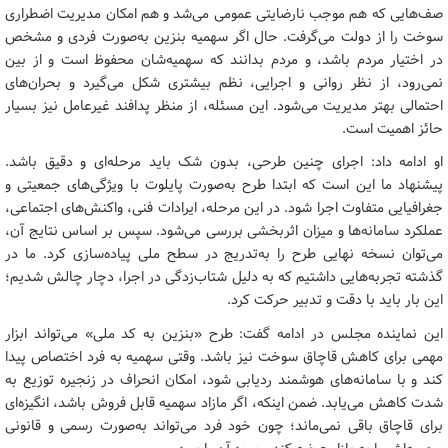
صف‌هایی که هم موجب نارضایتی عمومی می‌شد و هم امکان مدیریت اضطراری
سوخت را از دولت می‌گرفت. حال اگر سهمیه بنزین به‌صورت فردی و مشخص
در اختیار مردم باشد، و مردم بدانند که سهمیه‌شان محفوظ است و از بین
نمی‌رود، از نظر روانی و اجرایی، نظم بیشتری شکل می‌گیرد و بحران‌های
احتمالی بهتر مدیریت می‌شود. این مسئله، از منظر پدافند غیرعامل نیز بسیار
حائز اهمیت است.
او ادامه داد: اجرای چنین طرحی، بدون شک باید مرحله‌ای و دقیق باشد.
پیشنهاد ما این است که ابتدا طرح به‌صورت پایلوت با ویژگی‌های جمعیتی و
جغرافیایی متفاوت اجرا شود. در این مرحله، ایرادات فنی، واکنش‌های اجتماعی،
عملکرد سامانه‌ها و میزان اثربخشی بررسی می‌شود. سپس بر اساس نتایج آن،
می‌توان نسخه نهایی طرح را به‌تدریج در سطح ملی پیاده‌سازی کرد. ما در
گذشته تجربه‌هایی داشتیم که به دلیل شتاب‌زدگی در اجرا، دچار چالش شدیم؛
این بار باید با دقت و تدبیر حرکت کرد.
این نماینده مجلس در ادامه گفت: طرح «بنزین به کد ملی» می‌تواند ابزار
مهمی برای کاهش قاچاق سوخت نیز باشد. وقتی سهمیه به فرد اختصاص پیدا
کند و با سامانه‌های هوشمند ردیابی شود، امکان انحراف در زنجیره توزیع به
شدت کاهش می‌یابد. ضمن اینکه، اگر مازاد سهمیه قابل فروش باشد، انگیزه‌ای
برای قاچاق باقی نمی‌ماند؛ چون خود فرد می‌تواند به‌صورت رسمی و قانونی