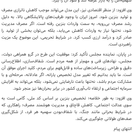
سهمیه‌اش را به بازار عرضه کند و سود آن را ببرد.
وی افزود: از منظر اقتصادی نیز، این مدل می‌تواند موجب کاهش ناترازی مصرف
و تولید بنزین شود. امروز ایران با وجود ظرفیت‌های پالایشگاهی بالا، به دلیل
رشد مصرف بی‌رویه، به سمت واردات بنزین رفته است. اگر مصرف مدیریت
شود، نه‌تنها نیاز به واردات کاهش می‌یابد، بلکه می‌توان بخشی از تولید را
صادر کرد و درآمد ارزی کسب کرد. در شرایط تحریمی، این موضوع یک مزیت
راهبردی است.
در پایان، نماینده مجلس تأکید کرد: موفقیت این طرح در گرو همراهی دولت،
مجلس، نهادهای فنی و مهم‌تر از همه مردم است. شفاف‌سازی، اطلاع‌رسانی
دقیق و طراحی زیرساخت‌های ساده و قابل‌فهم برای مردم، کلید اجرای موفق آن
است. ما باید بدانیم که تغییر مدل تخصیص یارانه، اگر عادلانه، مرحله‌ای و با
مشارکت مردم باشد، نه‌تنها باعث نارضایتی نمی‌شود، بلکه می‌تواند به افزایش
سرمایه اجتماعی و ارتقاء تاب‌آوری کشور در برابر بحران‌ها نیز منجر شود.
وی افزود: به طور خلاصه؛ تخصیص بنزین بر اساس کد ملی، گامی است به
سوی عدالت اجتماعی، کاهش قاچاق و مدیریت هوشمند مصرف؛ راهکاری که
در شرایط بحرانی مانند جنگ، با شفاف‌بودن سهمیه هر فرد، از شکل‌گیری
صف‌های طولانی جلوگیری می‌کند.
انتهای پیام