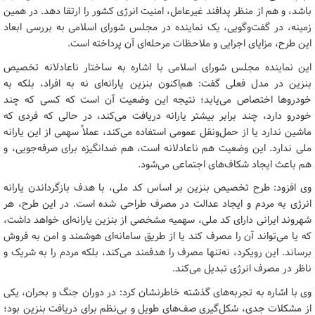
باشد، و هم از منظر پدافند غیرعامل، امنیت انرژی کشور را ارتقا دهد. در همین
زمینه، در گفت‌وگویی، یک نماینده در مجلس شورای اسلامی به بررسی ابعاد
این طرح، مزایای اجرایی و ملاحظات مرحله‌ای آن پرداخته است.
این نماینده مجلس شورای اسلامی با اشاره به ساختار ناعادلانه تخصیص
بنزین در مدل فعلی گفت: هم‌اکنون بنزین یارانه‌ای نه به افراد، بلکه به
خودروها اختصاص می‌یابد؛ نتیجه این وضعیت آن است که کسی که چند
خودرو دارد، چند برابر بیشتر یارانه دریافت می‌کند، در حالی که فردی که
ماشین ندارد یا از حمل‌ونقل عمومی استفاده می‌کند، عملاً سهمی از این یارانه
ملی ندارد. این وضعیت هم ناعادلانه است، هم ضدانگیزه برای صرفه‌جویی، و
هم باعث ایجاد شکاف‌های اجتماعی می‌شود.
وی افزود: طرح تخصیص بنزین بر اساس کد ملی، با هدف بازگرداندن یارانه
انرژی به مردم و ایجاد عدالت در مصرف طراحی شده است. در این طرح، هر
شهروند ایرانی دارای کد ملی، سهمیه مشخصی از بنزین یارانه‌ای خواهد داشت،
که یا می‌تواند آن را مصرف کند یا از طریق سامانه‌ای هوشمند و امن به فروش
برساند. این رویکرد، نه‌تنها مصرف را هدفمند می‌کند، بلکه مردم را به شریک و
ناظر در مصرف انرژی تبدیل می‌کند.
وی با اشاره به تجربه‌های گذشته خاطرنشان کرد: در دوران جنگ و بحران، یکی
از مشکلات جدی، شکل‌گیری صف‌های طویل و بی‌نظم برای دریافت بنزین بود؛