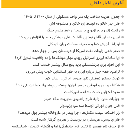
آخرین اخبار داخلی
جدول هزینه ساخت یک متر واحد مسکونی از سال ۱۴۰۰ تا ۱۴۰۵
قتل پدر خانواده توسط زن خائن و معشوقه اش
رقابت زنان برای ازدواج با سربازان خط مقدم جنگ
ایران به طور قابل توجهی قابلیت های موشکی خود را افزایش می‌دهد
ارتباط افزایش دما و تضعیف سلامت روان کودکان
صفر شدن واردات نفت آمریکا از عربستان پس از چهار دهه
آیا سامانه لیزری اسرائیل رویای مهار موشک‌ها را به واقعیت تبدیل کرد؟
این افراد برای بازنشستگی باید پنج سال بیشتر خدمت کنند
ترامپ: همه چیز درباره ایران به طور استثنایی خوب پیش می‌رود
کویت دستور تعطیلی تنها مدرسه ایرانی را صادر کرد
شکاف ریاض و ابوظبی بر سر ایران/ چه‌کسی پیشنهاد حمله زمینی داد؟
مدودف: ژاپن دست نشانده آمریکاست
جزئیات متن اولیۀ طرح راهبردی مدیریت تنگه هرمز
قتل جوان تهرانی توسط سه مرد پژوسوار
راز اختلاف قیمت مکمل‌ها؛ چرا بیمار در داروخانه بیشتر پول می‌دهد؟
فارن‌پالیسی: عربستان در بن‌بست راهبردی گرفتار شده است
از حذف نام همسر تا تغییر نام خانوادگی؛ اما و اگرهای تعویض شناسنامه