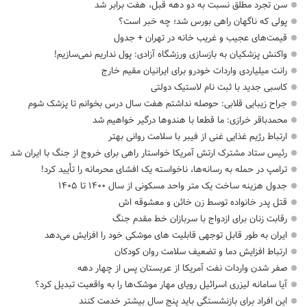
سن تجرد مطلق نسبت به دو دهه قبل، هفت برابر شد
پولی که ناگهان راهی بورس شد؛ چه خبر است؟
قیمت‌های عجیب و غریب خانه در تهران + جدول
واکنش پزشکیان به بازسازی ورزشگاه آزادی: پول نداریم نمی‌سازیم!
رانت میلیاردی واردات خودرو برای ایرانیان مقیم خارج
کاسبی جدید با ثبت نام لاستیک دولتی
جراح زیبایی قلابی: حوصله نداشتم هفت سال درس بخوانم تا پزشک شوم
محمدباقر خرازی: ما قطعا با هندوها درگیر خواهیم شد
ارتباط رژیم غذایی غنی از فیبر با سلامت روانی بهتر
رئیس ستاد مشترک ارتش آمریکا خواستار راهی برای خروج از جنگ با ایران شد
ترامپ در حمله‌ به رسانه‌ها، ناخواسته یک افشای محرمانه را تأیید کرد!
جدول هزینه ساخت یک متر واحد مسکونی از سال ۱۴۰۰ تا ۱۴۰۵
قتل پدر خانواده توسط زن خائن و معشوقه اش
رقابت زنان برای ازدواج با سربازان خط مقدم جنگ
ایران به طور قابل توجهی قابلیت های موشکی خود را افزایش می‌دهد
ارتباط افزایش دما و تضعیف سلامت روان کودکان
صفر شدن واردات نفت آمریکا از عربستان پس از چهار دهه
آیا سامانه لیزری اسرائیل رویای مهار موشک‌ها را به واقعیت تبدیل کرد؟
این افراد برای بازنشستگی باید پنج سال بیشتر خدمت کنند