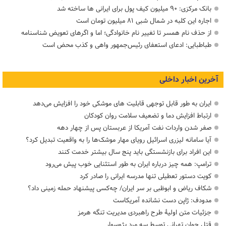
بانک مرکزی: ۹۰ میلیون کیف پول برای ایرانی ها ساخته شد
اجاره این کلبه در شمال شبی ۸۱ میلیون تومان است
از حذف نام همسر تا تغییر نام خانوادگی؛ اما و اگرهای تعویض شناسنامه
طباطبایی: ادعای استعفای رئیس‌جمهور واهی و کذب محض است
آخرین اخبار داخلی
ایران به طور قابل توجهی قابلیت های موشکی خود را افزایش می‌دهد
ارتباط افزایش دما و تضعیف سلامت روان کودکان
صفر شدن واردات نفت آمریکا از عربستان پس از چهار دهه
آیا سامانه لیزری اسرائیل رویای مهار موشک‌ها را به واقعیت تبدیل کرد؟
این افراد برای بازنشستگی باید پنج سال بیشتر خدمت کنند
ترامپ: همه چیز درباره ایران به طور استثنایی خوب پیش می‌رود
کویت دستور تعطیلی تنها مدرسه ایرانی را صادر کرد
شکاف ریاض و ابوظبی بر سر ایران/ چه‌کسی پیشنهاد حمله زمینی داد؟
مدودف: ژاپن دست نشانده آمریکاست
جزئیات متن اولیۀ طرح راهبردی مدیریت تنگه هرمز
قتل جوان تهرانی توسط سه مرد پژوسوار