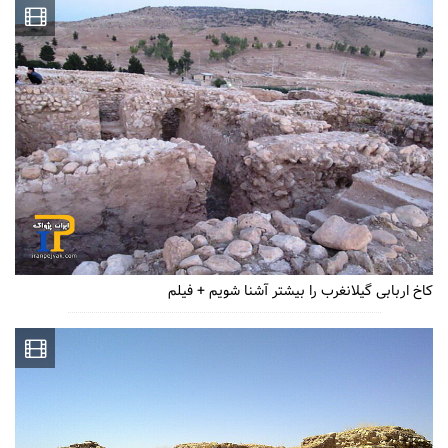
کاخ اربابی گیلانغرب را بیشتر آشنا شویم + فیلم