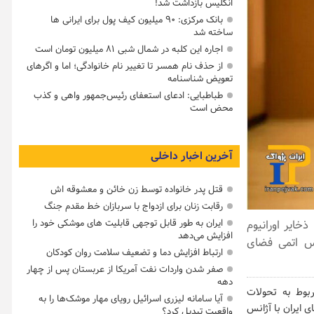
انگلیس بازداشت شد!
بانک مرکزی: ۹۰ میلیون کیف پول برای ایرانی ها
ساخته شد
اجاره این کلبه در شمال شبی ۸۱ میلیون تومان است
از حذف نام همسر تا تغییر نام خانوادگی؛ اما و اگرهای
تعویض شناسنامه
طباطبایی: ادعای استعفای رئیس‌جمهور واهی و کذب
محض است
آخرین اخبار داخلی
قتل پدر خانواده توسط زن خائن و معشوقه اش
رقابت زنان برای ازدواج با سربازان خط مقدم جنگ
خایر اورانیوم
ایران به طور قابل توجهی قابلیت های موشکی خود را
افزایش می‌دهد
نس اتمی فضای
ارتباط افزایش دما و تضعیف سلامت روان کودکان
صفر شدن واردات نفت آمریکا از عربستان پس از چهار
دهه
ربوط به تحولات
آیا سامانه لیزری اسرائیل رویای مهار موشک‌ها را به
 ایران با آژانس
واقعیت تبدیل کرد؟