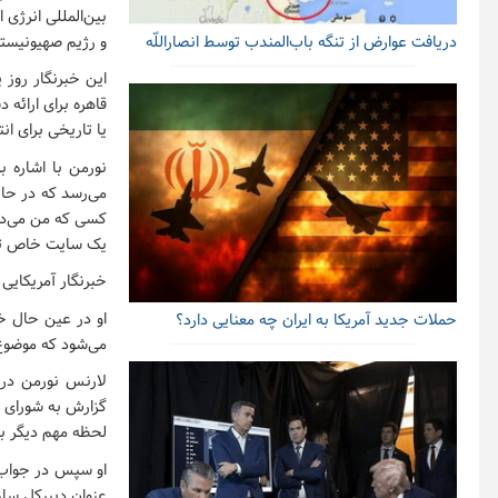
بین‌المللی انرژی 
و رژیم صهیونیستی
دریافت عوارض از تنگه باب‌المندب توسط انصاراللّه
این خبرنگار روز 
قاهره برای ارائه 
یا تاریخی برای ان
نورمن با اشاره ب
می‌رسد که در حال
کسی که من می‌دانم
یک سایت خاص تحت
خبرنگار آمریکایی 
او در عین حال خ
حملات جدید آمریکا به ایران چه معنایی دارد؟
می‌شود که موضوع
لارنس نورمن در ا
گزارش به شورای ح
لحظه مهم دیگر ب
او سپس در جواب ک
عنوان دبیرکل سازم