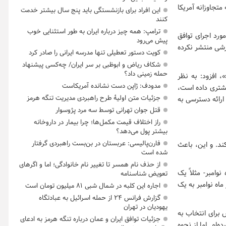
متجاوزانه آمریکا
این افراد برای بازنشستگی باید پنج سال بیشتر خدمت
کنند
ترامپ: همه چیز درباره ایران به طور استثنایی خوب
ورد اجرای توافق
پیش می‌رود
ارشی منتشر نکرده
کویت دستور تعطیلی تنها مدرسه ایرانی را صادر کرد
شکاف ریاض و ابوظبی بر سر ایران/ چه‌کسی پیشنهاد
حمله زمینی داد؟
، افزود: به نظر
مدودف: ژاپن دست نشانده آمریکاست
یشتری داده است،
جزئیات متن اولیۀ طرح راهبردی مدیریت تنگه هرمز
 ارائه دسترسی به
قتل جوان تهرانی توسط سه مرد پژوسوار
راز اختلاف قیمت مکمل‌ها؛ چرا بیمار در داروخانه
بیشتر پول می‌دهد؟
فارن‌پالیسی: عربستان در بن‌بست راهبردی گرفتار
د. و این، باعث
شده است
از حذف نام همسر تا تغییر نام خانوادگی؛ اما و اگرهای
وامبر- مثلاً یک
تعویض شناسنامه
اه نوامبر به یک
اجاره این کلبه در شمال شبی ۸۱ میلیون تومان است
گزارش فرانس ۲۴ از حمله اسرائیل به عبادتگاه
یهودیان در تهران
 برای انتخاب به
جزئیات توافق ایران و عمان درباره تنگه هرمز به ادعای
‌ام. اما از نحوه