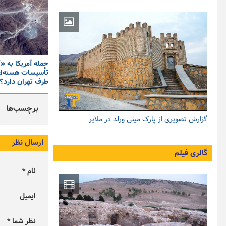
حمله آمریکا به «
تأسیسات هسته‌ای
طرف تهران دارد؟
برچسب‌ها
گزارش تصویری از پارک مینی ورلد در ملایر
ارسال نظر
گالری فیلم
نام *
ایمیل
نظر شما *