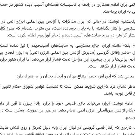
اتمی برای ادامه همکاری در رابطه با تاسیسات هسته‌ای آسیب دیده کشور در حمله 
 به ایران پرداخت.
پنجشنبه نوشت: در حالی که ایران مذاکرات با آژانس بین المللی انرژی اتمی در م
دسترسی را کنار نگذاشته یا به پایان نرسانده است، من متوجه شده‌ام که هنوز گز
تشار گزارش در مورد سایت‌های آسیب‌دیده و ذخایر اورانیوم اعلام نکرده است.
ه اینکه «البته ایران اجازه دسترسی به سایت‌های آسیب‌دیده را نیز نداده است»
 حاضر رافائل گروسی (مدیرکل آژانس بین المللی انرژی اتمی) به ایران فضای ب
 ایرانی‌ها را برای پیشبرد این مراحل تحت فشار قرار می‌دهد اما ایران هنوز برای
 فشار قرار نگرفته است.
مدعی شد که این امر، خطر امتناع تهران و ایجاد بحران را به همراه دارد.
اطر نشان کرد که این شرایط ممکن است تا نشست نوامبر شورای حکام تغییر کن
 قابل توجه باشد.
دامه نوشت: ایران می‌تواند بازی قدیمی خود را برای ارائه چیزی تا قبل از ماه ن
کام آژانس بین‌المللی انرژی اتمی انجام دهد. در غیر این صورت، ممکن است در م
رسیم.
اربری که رفتار فعلی گروسی در قبال ایران رابه دلیل تمرکز او روی تلاش هایش
ان ملل دانسته است، نوشت: من از بازی او در مورد توافق قاهره بسیار انتقاد کرده