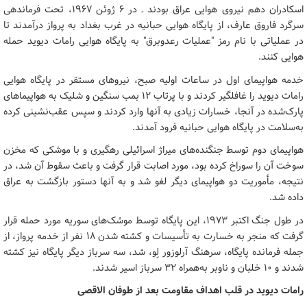
اسکادران دهم نیروی هوایی عراق بودند ـ در ۶ ژوئن ۱۹۶۷، تحت فرماندهی
سرگرد فاروق عارف، از پایگاه هوایی حبانیه در غرب بغداد به پرواز درآمدند تا
در عملیاتی با نام رمز "عملیات رعدوبرق" به پایگاه هوایی رامات دیوید حمله
هوایی کنند.
خدمه هواپیمای اول در ساعات اولیه صبح، نیروهای مستقر در پایگاه هوایی
رامات دیوید را غافلگیر کردند و با پرتاب ۱۲ بمب سنگین و شلیک به هواپیماهای
پارک‌شده در آنجا، خسارات زیادی به آنها وارد کردند و سپس عقب‌نشینی کرده
به‌سلامت در پایگاه هوایی حبانیه فرود آمدند.
هواپیمای دوم توسط جنگنده‌های میراژ اسرائیلی رهگیری و با موشکی که مخزن
سوخت آن را سوراخ کرده بود، مورد اصابت قرار گرفت و باعث سقوط آن شد، در
نتیجه، مأموریت دو هواپیمای دیگر لغو شد و به آنها دستور بازگشت به عراق
داده شد.
در طول جنگ اکتبر ۱۹۷۳، این پایگاه توسط موشک‌های سوریه مورد حمله قرار
گرفت که منجر به خسارت به تأسیسات و کشته شدن ۱۸ نفر از خدمه پرواز، از
جمله فرمانده پایگاه، سرهنگ آرلوزور لِو، شد، سه سرباز دیگر پایگاه نیز کشته
شدند و ۱۰ خلبان و ناوبر به‌همراه ۳۲ سرباز اسیر شدند.
رامات دیوید در قلب اهداف مقاومت بعد از طوفان الاقصی