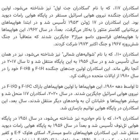
اسکادران ۱۱۷، که با نام "اسکادران جت اول" نیز شناخته می‌شود، اولین
اسکادران جنگنده نیروی هوایی اسرائیل مستقر در پایگاه هوایی رامات دیوید
بود. این اسکادران در ۱۷ ژوئن ۱۹۵۳ تأسیس شد و در ابتدا هواپیماهای
بریتانیایی گلاستر متئور را به‌کار می‌گرفت، بعداً، در سال ۱۹۶۲، این هواپیماها
با هواپیماهای فرانسوی داسو میراژ۳ جایگزین شدند که متعاقباً در جنگ
شش‌روزه ۱۹۶۷ و جنگ اکتبر ۱۹۷۳ شرکت کردند.
اسکادران ۱۱۰، که با نام "شوالیه‌های شمالی" نیز شناخته می‌شود، نیز در همان
سال تأسیس شد و در سال ۱۹۵۶ به این پایگاه منتقل شد و تا سال ۲۰۱۷ در
آنجا باقی ماند. این اسکادران اولین جت‌های جنگنده F-۱۶I و F-۱۶B خود را در
سال ۱۹۸۰ از ایالات متحده دریافت کرد.
تا اواسط دهه ۱۹۸۰، این هواپیماها با اولین هواپیماهای باراک F-۱۶C و F-۱۶D در
نیروی هوایی اسرائیل جایگزین شدند. در سال ۲۰۲۰، اسکادران ۱۱۷ منحل شد و
بیشتر هواپیماها و خلبانان آن به واحدهای دیگر منتقل شدند، سال بعد، این
اسکادران در پایگاه هوایی نواتیم بازسازی شد.
اسکادران ۱۰۹، که با نام «وادی» نیز شناخته می‌شود، در سال ۱۹۵۱ در پایگاه
هوایی تل‌نوف تأسیس شد و بعداً در سال ۱۹۵۶ به پایگاه هوایی رامات دیوید
منتقل شد. این اسکادران هواپیماهای داسو میستر۴، اسکای هاوک E-۴ و کفیر