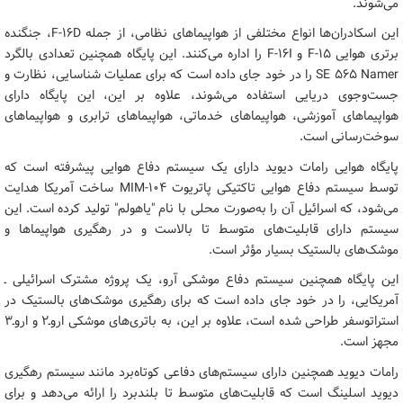
می‌شوند.
این اسکادران‌ها انواع مختلفی از هواپیماهای نظامی، از جمله F-۱۶D، جنگنده
برتری هوایی F-۱۵ و F-۱۶I را اداره می‌کنند. این پایگاه همچنین تعدادی بالگرد
SE ۵۶۵ Namer را در خود جای داده است که برای عملیات شناسایی، نظارت و
جست‌وجوی دریایی استفاده می‌شوند، علاوه بر این، این پایگاه دارای
هواپیماهای آموزشی، هواپیماهای خدماتی، هواپیماهای ترابری و هواپیماهای
سوخت‌رسانی است.
پایگاه هوایی رامات دیوید دارای یک سیستم دفاع هوایی پیشرفته است که
توسط سیستم دفاع هوایی تاکتیکی پاتریوت MIM-۱۰۴ ساخت آمریکا هدایت
می‌شود، که اسرائیل آن را به‌صورت محلی با نام "یاهولم" تولید کرده است. این
سیستم دارای قابلیت‌های متوسط تا بالاست و در رهگیری هواپیماها و
موشک‌های بالستیک بسیار مؤثر است.
این پایگاه همچنین سیستم دفاع موشکی آرو، یک پروژه مشترک اسرائیلی ـ
آمریکایی، را در خود جای داده است که برای رهگیری موشک‌های بالستیک در
استراتوسفر طراحی شده است، علاوه بر این، به باتری‌های موشکی اروـ‌۲ و اروـ‌۳
مجهز است.
رامات دیوید همچنین دارای سیستم‌های دفاعی کوتاه‌برد مانند سیستم رهگیری
دیوید اسلینگ است که قابلیت‌های متوسط تا بلندبرد را ارائه می‌دهد و برای