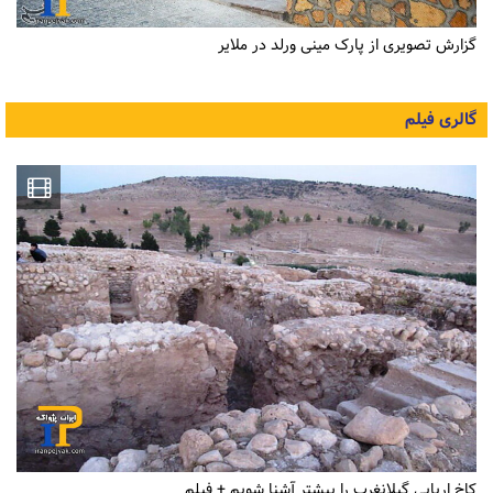
گزارش تصویری از پارک مینی ورلد در ملایر
گالری فیلم
کاخ اربابی گیلانغرب را بیشتر آشنا شویم + فیلم