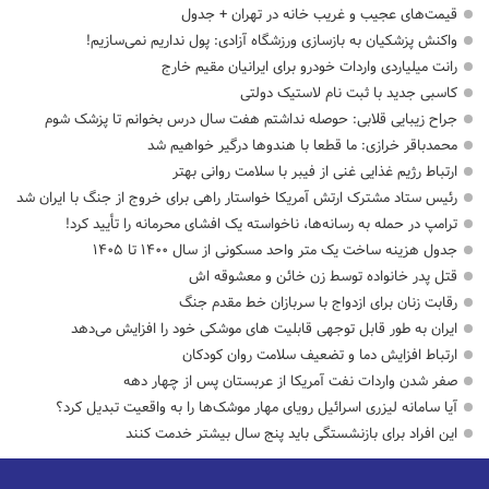
قیمت‌های عجیب و غریب خانه در تهران + جدول
واکنش پزشکیان به بازسازی ورزشگاه آزادی: پول نداریم نمی‌سازیم!
رانت میلیاردی واردات خودرو برای ایرانیان مقیم خارج
کاسبی جدید با ثبت نام لاستیک دولتی
جراح زیبایی قلابی: حوصله نداشتم هفت سال درس بخوانم تا پزشک شوم
محمدباقر خرازی: ما قطعا با هندوها درگیر خواهیم شد
ارتباط رژیم غذایی غنی از فیبر با سلامت روانی بهتر
رئیس ستاد مشترک ارتش آمریکا خواستار راهی برای خروج از جنگ با ایران شد
ترامپ در حمله‌ به رسانه‌ها، ناخواسته یک افشای محرمانه را تأیید کرد!
جدول هزینه ساخت یک متر واحد مسکونی از سال ۱۴۰۰ تا ۱۴۰۵
قتل پدر خانواده توسط زن خائن و معشوقه اش
رقابت زنان برای ازدواج با سربازان خط مقدم جنگ
ایران به طور قابل توجهی قابلیت های موشکی خود را افزایش می‌دهد
ارتباط افزایش دما و تضعیف سلامت روان کودکان
صفر شدن واردات نفت آمریکا از عربستان پس از چهار دهه
آیا سامانه لیزری اسرائیل رویای مهار موشک‌ها را به واقعیت تبدیل کرد؟
این افراد برای بازنشستگی باید پنج سال بیشتر خدمت کنند