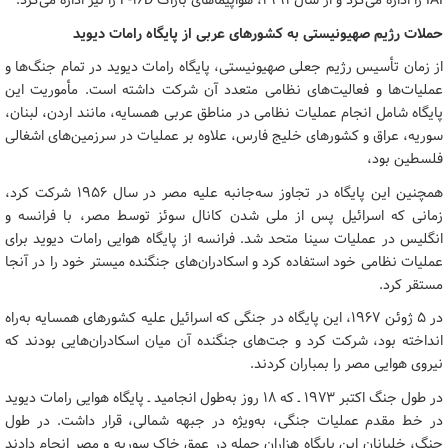
IAI را اداره می‌کرد و از سال ۱۹۹۱، هواپیماهای باراک F-۱۶D را نیز اداره می‌کرد.
حملات رژیم صهیونیستی به کشورهای عربی از پایگاه رامات دیوید
از زمان تأسیس رژیم جعلی صهیونیستی، پایگاه رامات دیوید در تمام جنگ‌ها و
عملیات‌ها و فعالیت‌های نظامی متعدد آن شرکت داشته است. مأموریت این
پایگاه شامل انجام عملیات نظامی در مناطق عربی همسایه، مانند اردن، لبنان،
سوریه، عراق و کشورهای خلیج فارس، علاوه بر عملیات در سرزمین‌های اشغالی
فلسطین بود،
همچنین این پایگاه در تجاوز سه‌جانبه علیه مصر در سال ۱۹۵۶ شرکت کرد،
زمانی که اسرائیل پس از ملی شدن کانال سوئز توسط مصر، با فرانسه و
انگلیس در عملیات سینا متحد شد. فرانسه از پایگاه هوایی رامات دیوید برای
عملیات نظامی خود استفاده کرد و اسکادران‌های جنگنده میستر خود را در آنجا
مستقر کرد.
در ۵ ژوئن ۱۹۶۷، این پایگاه در جنگی که اسرائیل علیه کشورهای همسایه به‌راه
انداخته بود، شرکت کرد و جت‌های جنگنده آن میان اسکادران‌هایی بودند که
نیروی هوایی مصر را بمباران کردند.
در طول جنگ اکتبر ۱۹۷۳ ـ که ۱۸ روز به‌طول انجامید ـ پایگاه هوایی رامات دیوید
در خط مقدم عملیات جنگی، به‌ویژه در جبهه شمالی، قرار داشت. در طول
جنگ، خلبانان این پایگاه هزاران حمله در عمق خاک سوریه و مصر انجام دادند