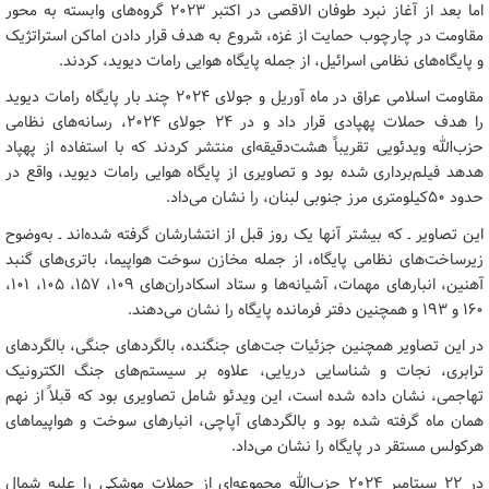
اما بعد از آغاز نبرد طوفان الاقصی در اکتبر ۲۰۲۳ گروه‌های وابسته به محور
مقاومت در چارچوب حمایت از غزه، شروع به هدف قرار دادن اماکن استراتژیک
و پایگاه‌های نظامی اسرائیل، از جمله پایگاه هوایی رامات دیوید، کردند.
مقاومت اسلامی عراق در ماه آوریل و جولای ۲۰۲۴ چند بار پایگاه رامات دیوید
را هدف حملات پهپادی قرار داد و در ۲۴ جولای ۲۰۲۴، رسانه‌های نظامی
حزب‌الله ویدئویی تقریباً هشت‌دقیقه‌ای منتشر کردند که با استفاده از پهپاد
هدهد فیلم‌برداری شده بود و تصاویری از پایگاه هوایی رامات دیوید، واقع در
حدود ۵۰کیلومتری مرز جنوبی لبنان، را نشان می‌داد.
این تصاویر ـ که بیشتر آنها یک روز قبل از انتشارشان گرفته شده‌اند ـ به‌وضوح
زیرساخت‌های نظامی پایگاه، از جمله مخازن سوخت هواپیما، باتری‌های گنبد
آهنین، انبارهای مهمات، آشیانه‌ها و ستاد اسکادران‌های ۱۰۹، ۱۵۷، ۱۰۵، ۱۰۱،
۱۶۰ و ۱۹۳ و همچنین دفتر فرمانده پایگاه را نشان می‌دهند.
در این تصاویر همچنین جزئیات جت‌های جنگنده، بالگردهای جنگی، بالگردهای
ترابری، نجات و شناسایی دریایی، علاوه بر سیستم‌های جنگ الکترونیک
تهاجمی، نشان داده شده است، این ویدئو شامل تصاویری بود که قبلاً از نهم
همان ماه گرفته شده بود و بالگردهای آپاچی، انبارهای سوخت و هواپیماهای
هرکولس مستقر در پایگاه را نشان می‌داد.
در ۲۲ سپتامبر ۲۰۲۴ حزب‌الله مجموعه‌ای از حملات موشکی را علیه شمال