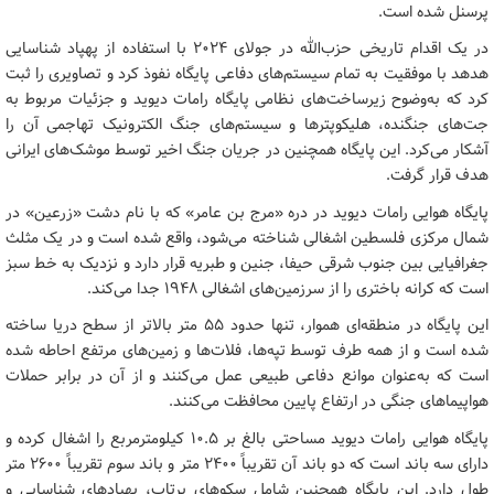
پرسنل شده است.
در یک اقدام تاریخی حزب‌الله در جولای ۲۰۲۴ با استفاده از پهپاد شناسایی
هدهد با موفقیت به تمام سیستم‌های دفاعی پایگاه نفوذ کرد و تصاویری را ثبت
کرد که به‌وضوح زیرساخت‌های نظامی پایگاه رامات دیوید و جزئیات مربوط به
جت‌های جنگنده، هلیکوپترها و سیستم‌های جنگ الکترونیک تهاجمی آن را
آشکار می‌کرد. این پایگاه همچنین در جریان جنگ اخیر توسط موشک‌های ایرانی
هدف قرار گرفت.
پایگاه هوایی رامات دیوید در دره «مرج بن عامر» که با نام دشت «زرعین» در
شمال مرکزی فلسطین اشغالی شناخته می‌شود، واقع شده است و در یک مثلث
جغرافیایی بین جنوب شرقی حیفا، جنین و طبریه قرار دارد و نزدیک به خط سبز
است که کرانه باختری را از سرزمین‌های اشغالی ۱۹۴۸ جدا می‌کند.
این پایگاه در منطقه‌ای هموار، تنها حدود ۵۵ متر بالاتر از سطح دریا ساخته
شده است و از همه طرف توسط تپه‌ها، فلات‌ها و زمین‌های مرتفع احاطه شده
است که به‌عنوان موانع دفاعی طبیعی عمل می‌کنند و از آن در برابر حملات
هواپیماهای جنگی در ارتفاع پایین محافظت می‌کنند.
پایگاه هوایی رامات دیوید مساحتی بالغ بر ۱۰.۵ کیلومترمربع را اشغال کرده و
دارای سه باند است که دو باند آن تقریباً ۲۴۰۰ متر و باند سوم تقریباً ۲۶۰۰ متر
طول دارد. این پایگاه همچنین شامل سکوهای پرتاب، پهپادهای شناسایی و