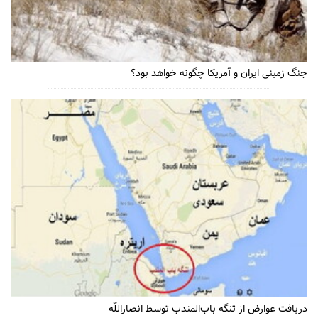
جنگ زمینی ایران و آمریکا چگونه خواهد بود؟
دریافت عوارض از تنگه باب‌المندب توسط انصاراللّه