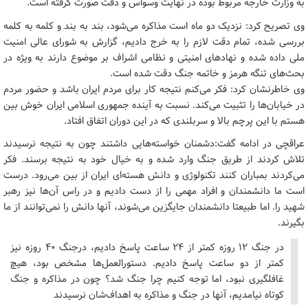
به وزارت خارجه مربوط بوده در نهایت وسواس و دقت صورت گرفته است.
وی تصریح کرد: نزدیک دو ماه است مذاکره می‌شود، بند به بند و کلمه به کلمه
بررسی شده، تمام دقت لازم را به خرج دادیم، گزارش به شورای عالی امنیت
ملی داده شده و نهادهای امنیتی و نظامی اشراف بر موضوع دارند به ویژه در
بحث‌های تنگه هرمز و خاتمه جنگ دقت شده است.
وی خاطرنشان کرد: فکر می‌کنم نتیجه کار برای مردم ایران باشد و حضور مردم
در خیابان‌ها را تثبیت می‌کند. نسبت به آینده جمهوری اسلامی ایران خوش بین
هستم با این پرچم بالا و سربلندی که در این دوران اتفاق افتاد.
عراقچی در ادامه گفت:دشمنان خواسته‌هایی داشتند چون به نتیجه نرسیدند
تلاش کردند از طریق جنگ وارد شده و به خیال خود به نتیجه برسند. فکر
می‌کردند بمباران کنند تکنولوژی و دانش هسته‌ای ایران از بین می‌رود. درست
است ما دانشمندان و افراد مهمی را از دست دادیم و در راس آن‌ها نیز رهبر
شهید را. اما طبیعتا دانشمندان جایگزین می‌شوند، آنها دانش را نمی‌توانند از ما
بگیرند.
در جنگ ۱۲ روزه کمتر از ۲۴ ساعت پاسخ دادیم، درجنگ ۴۰ روزه نیز
کمتر از دو ساعت پاسخ دادیم. دستورالعمل‌ها مشخص بود، هیچ
غافلگیری نبود، اما توجه کنیم چرا جنگ شد؟ چون در مذاکره و جنگ
کوتاه نیامدیم، آنها در جنگ و مذاکره به اهداف‌شان نرسیدند