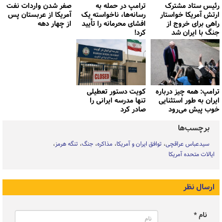
رئیس ستاد مشترک
ترامپ در حمله‌ به
صفر شدن واردات نفت
ارتش آمریکا خواستار
رسانه‌ها، ناخواسته یک
آمریکا از عربستان پس
راهی برای خروج از
افشای محرمانه را تأیید
از چهار دهه
جنگ با ایران شد
کرد!
ترامپ: همه چیز درباره
کویت دستور تعطیلی
ایران به طور استثنایی
تنها مدرسه ایرانی را
خوب پیش می‌رود
صادر کرد
برچسب‌ها
سیدعباس عراقچی
توافق ایران و آمریکا
مذاکره
جنگ
تنگه هرمز
ایالات متحده آمریکا
ارسال نظر
نام *