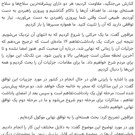
کنارش می‌جنگید، مقاومت کردیم؛ هر دو دارای پیشرفته‌ترین سلاح‌ها و سلاح
هسته‌ای بودند. ما اهداف آن‌ها را ناکام گذاشتیم و پیروزی راهبردی به دست
آوردیم. طبیعی است وقتی شما پیروزی راهبردی به دست می‌اورید، نیاز به
توافقی دارید که آن را تثبیت کنید. ما همواره مسیرها را باز کردیم.
عراقچی گفت: ما یک حرکتی را شروع کردیم که به انتهای آن نزدیک می‌شویم.
نتیجه این حرکت یک یادداشت‌تفاهم ۱۴ ماده‌ای است که ترجیح می‌دهم که
جزئیات آن را زمانی که نهایی شد، درباره آن صحبت کنم. هنوز امضا نشده و تا
آخرین لحظه ممکن است چیزهایی بالا و پایین شود. من تک‌تک این موارد را
برای مردم شرح خواهیم داد. ما برای مقامات، جزئیات آن را بحث کردیم و همه
این‌ها را دنبال کردیم.
وی با اشاره با رایزنی های در حال انجام در کشور در مورد جزییات این توافق
گفت: در این مذاکرات که منجر به خاتمه جنگ خواهد شد، دو مرحله پیش‌بینی
شده است؛ مرحله اول یک یادداشت‌تفاهم است و سپس بعد از امضای یاداشت
تفاهم ، مذاکرات برای مرحله دوم شروع می‌شود و ما در مرحله دوم یک توافق
نهایی خواهیم داشت.
عراقچی تصریح کرد: بحث هسته‌ای را به توافق نهایی موکول کرده‌ایم .
وی در مورد توضیح این موضوع گفت: به دلایل مختلف این کار را انجام دادیم.
خواسته‌های آن‌ها در موضوع هسته ای قابل پذیرش نبود. ما موضوعات دیگری