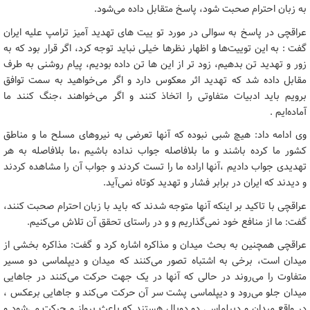
به زبان احترام صحبت شود، پاسخ متقابل داده می‌شود.
عراقچی در پاسخ به سوالی در مورد تو ییت های تهدید آمیز ترامپ علیه ایران
گفت : به این توییت‌ها و اظهار نظرها خیلی نباید توجه کرد، اگر قرار بود که به
زور و تهدید تن بدهیم، زود تر از این ها تن داده بودیم، پیام روشنی به طرف
مقابل داده شد که تهدید اثر معکوس دارد و اگر می‌خواهید به سمت توافق
برویم باید ادبیات متفاوتی را اتخاذ کنند و اگر می‌خواهند ،جنگ کنند ما
آماده‌ایم .
وی ادامه داد: هیچ شبی نبوده که آنها تعرضی به نیروهای مسلح ما و مناطق
کشور ما کرده باشند و ما بلافاصله جواب نداده باشیم ،ما بلافاصله به هر
تهدیدی جواب دادیم ،آنها اراده ما را تست کردند و جواب آن را مشاهده کردند
و دیدند که ایران در برابر فشار و تهدید کوتاه نمی‌آید.
عراقچی با تاکید بر اینکه آنها متوجه شدند که باید با زبان احترام صحبت کنند،
گفت: ما از منافع خود نمی‌گذاریم و و در راستای تحقق آن تلاش می‌کنیم.
عراقچی همچنین به بحث میدان و مذاکره اشاره کرد و گفت: مذاکره بخشی از
میدان است، برخی به اشتباه تصور می‌کنند که میدان و دیپلماسی دو مسیر
متفاوت را می‌روند در حالی که آنها در یک جهت حرکت می‌کنند در جاهایی
میدان جلو می‌رود و دیپلماسی پشت سر آن حرکت می‌کند و جاهایی برعکس ،
در واقع میدان و دیپلماسی دو دوبال هستند که باعث پرواز و حرکت می‌شود و