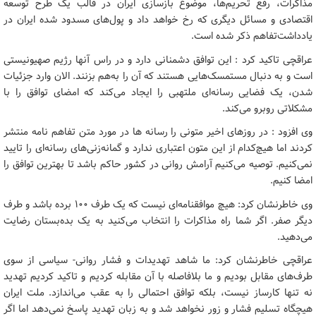
مذاکرات، رفع تحریم‌ها، موضوع بازسازی ایران در قالب یک طرح توسعه
اقتصادی و مسائل دیگری که رخ خواهد داد و پول‌های مسدود شده ایران در
یادداشت‌تفاهم ذکر شده است.
عراقچی تاکید کرد : این توافق دشمنانی دارد و در راس آنها رژیم صهیونیستی
است و به دنبال مستمسک‌هایی هستند که آن را به‌هم بزنند. الان وارد جزئیات
شدن، یک فضایی رسانه‌ای ملتهبی را ایجاد می‌کند که امضای توافق را با
مشکلاتی روبرو می‌کند.
وی افزود : در روزهای اخیر متونی را رسانه ها در مورد متن تفاهم نامه منتشر
کردند اما هیچ‌کدام از این متون اعتباری ندارد و گمانه‌زنی‌های رسانه‌ای را تایید
نمی‌کنیم. توصیه می‌کنیم آرامش روانی در کشور حاکم باشد تا بهترین توافق را
امضا کنیم.
وی خاطرنشان کرد: هیچ‌ موافقنامه‌ای نیست که یک طرف ۱۰۰ برده باشد و طرف
دیگر صفر. اگر شما راه مذاکرات را انتخاب می‌کنید به یک بده‌بستان رضایت
می‌دهید.
عراقچی خاطرنشان کرد: ما شاهد تهدیدات و فشار روانی- سیاسی از سوی
طرف‌های مقابل بودیم و ما بلافاصله با آن مقابله کردیم و تاکید کردیم تهدید
نه تنها کارساز نیست، بلکه توافق احتمالی را به عقب می‌اندازد. ملت ایران
هیچگاه تسلیم فشار و زور نخواهد شد و به زبان تهدید پاسخ نمی‌دهد اما اگر