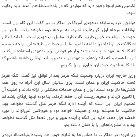
تضمینی هم اینجا وجود دارد که مواردی که در یادداشت‌تفاهم آمده، باید رعایت
شود.
عراقچی درباره سابقه بدعهدی آمریکا در مذاکرات نیز گفت: این گام اول است.
توافقات مرحله اول اگر رعایت نشود، به مرحله دوم نخواهد رفت. ما در این
جهت در موقعیت خوبی داریم. ذات طرف مقابل، بدعهدی است. ما باید انتظار
اشکالات در توافقات را داشته باشیم. ما با موجودات و طرف‌هایی مواجه نیستیم
که کاملا به تعهدات پایبند باشند و از هر فرصتی برای بدعهدی استفاده می‌کنند.
این ما هستیم که باید راه‌های بدعهدی را ببندیم و باید توانایی داشته باشیم که
با اتکا به قدرت خودمان، جلوی آن را بگیریم.
وزیر خارجه ایران درباره وضعیت تنگه هرمز بعد از توافق نیز گفت: تنگه هرمز
تحت حاکمیت ایران و عمان است. برای سالیان سال این آبراه به روی همه
کشتی‌ها باز بوده است. ایران و عمان خدمات مختلفی را ارائه دادند و امنیت آن
را تامین کردند و محیط زیست آن را حفظ کردند. بنا بوده اینها رایگان باشد اما
تصمیم ایران این است که آینده اداره تنگه هرمز مثل گذشته نخواهد بود.
حاکمیت ما همیشه بوده و همیشه خواهد بود و هیچ‌کس نمی‌تواند را مورد
خدشه قرار دهد. اداره این تنگه و آینده عبور و مرور قطعا مثل گذشته نخواهد
بود و ما مشورت‌هایی را با عمان داشته‌ایم.
وی افزود: در مذاکرات با عمانی ها به نتایج خوبی هم رسیده‌ایم.احتمالا بزودی