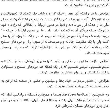
گذاشتیم و این یک واقعیت است.
عراقچی با بیان اینکه آنها بعد از جنگ ۱۲ روزه شاید فکر کردند که تجهیزاتشان
به اندازه کافی آماده نبوده است و یا فکر کردند که باید در ابتدا قدرت انسجام
ملی ما را هدف قرار می دادند و آنها در همین ارتباط با اتفاقاتی که رخ داد خود
برای یک جنگ بزرگتر آماده کردند، ادامه داد : ما در همین ارتباط با جنگ ۴۰
روزه مواجه شدیم آنها تصور می‌کردند که می‌توانند در جنگ ۴۰ روزه کار را تمام
کنند ولی با یک مقاومت جانانه و و سرسختانه از سوی ایران و نیروهای مسلح
کشور مواجه شدند ،چنانکه خود غربی‌ها نیز اعتراف کردند که مردم ایران بسیار
سرسخت هستند.
عراقچی افزود: ما این سرسختی و مقاومت را مدیون نیروهای مسلح ، شهدا و
مردم هستیم . مردمی هستیم که در یک لحظه هم نیروهای مسلح و مسئولان
را تنها نگذاشتند و در برابر سختی‌ها مقاومت کردند .
عراقچی از حضور مردم در خیابان‌ها و میادین و حضور در صحنه که از آن به
نوعی «بعثت» تعبیر شده است، قدردانی کرد.
وی همچنین از رسانه‌ها به‌ویژه صداوسیما و همچنین دستگاه دیپلماسی ایران که
سعی کردند صدای ملت ایران باشند و منافع ملی ایران دفاع کنند و در عین
حال یاری نیروهای مسلح، قدردانی کرد.