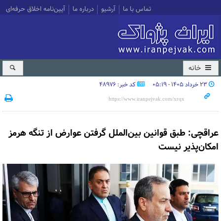
تماس با ما
آرشیو
درباره ما
آیین‌نامه اخلاق حرفه‌ای
خانه
۲۳ خرداد ۱۴۰۵ - ۰۵:۱۹
کد خبر: 48976
عراقچی: طبق قوانین بین‌الملل گرفتن عوارض از تنگه هرمز
امکان‌پذیر نیست