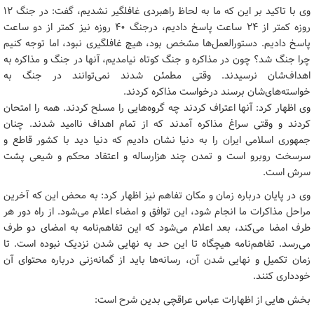
وی با تاکید بر این که ما به لحاظ راهبردی غافلگیر نشدیم، گفت: در جنگ ۱۲
روزه کمتر از ۲۴ ساعت پاسخ دادیم، درجنگ ۴۰ روزه نیز کمتر از دو ساعت
پاسخ دادیم. دستورالعمل‌ها مشخص بود، هیچ غافلگیری نبود، اما توجه کنیم
چرا جنگ شد؟ چون در مذاکره و جنگ کوتاه نیامدیم، آنها در جنگ و مذاکره به
اهداف‌شان نرسیدند. وقتی مطمئن شدند نمی‌توانند در جنگ به
خواسته‌های‌شان برسند درخواست مذاکره کردند.
وی اظهار کرد: آنها اعتراف کردند چه گروه‌هایی را مسلح کردند. همه را امتحان
کردند و وقتی سراغ مذاکره آمدند که از تمام اهداف ناامید شدند. چنان
جمهوری اسلامی ایران را به دنیا نشان دادیم که دنیا دید با کشور قاطع و
سرسخت روبرو است و تمدن چند هزارساله و اعتقاد محکم و شیعی پشت
سرش است.
وی در پایان درباره زمان و مکان تفاهم نیز اظهار کرد: به محض این که آخرین
مراحل مذاکرات ما انجام شود، این توافق و امضاء اعلام می‌شود. از راه دور هر
طرف امضا می‌کند، بعد اعلام می‌شود که این تفاهم‌نامه به امضای دو طرف
می‌رسد. تفاهم‌نامه هیچگاه تا این حد به نهایی شدن نزدیک نبوده است. تا
زمان تکمیل و نهایی شدن آن، رسانه‌ها باید از گمانه‌زنی درباره محتوای آن
خودداری کنند.
بخش هایی از اظهارات عباس عراقچی بدین شرح است: