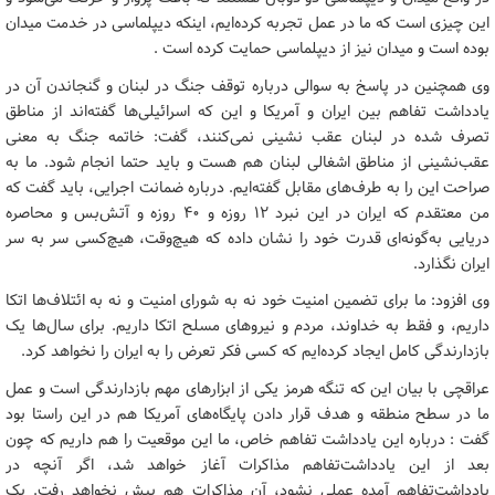
این چیزی است که ما در عمل تجربه کرده‌ایم، اینکه دیپلماسی در خدمت میدان
بوده است و میدان نیز از دیپلماسی حمایت کرده است .
وی همچنین در پاسخ به سوالی درباره توقف جنگ در لبنان و گنجاندن آن در
یادداشت تفاهم بین ایران و آمریکا و این که اسرائیلی‌ها گفته‌اند از مناطق
تصرف شده در لبنان عقب نشینی نمی‌کنند، گفت: خاتمه جنگ به معنی
عقب‌نشینی از مناطق اشغالی لبنان هم هست و باید حتما انجام شود. ما به
صراحت این را به طرف‌های مقابل گفته‌ایم. درباره ضمانت اجرایی، باید گفت که
من معتقدم که ایران در این نبرد ۱۲ روزه و ۴۰ روزه و آتش‌بس و محاصره
دریایی به‌گونه‌ای قدرت خود را نشان داده که هیچ‌وقت، هیچ‌کسی سر به سر
ایران نگذارد.
وی افزود: ما برای تضمین امنیت خود نه به شورای امنیت و نه به ائتلاف‌ها اتکا
داریم، و فقط به خداوند، مردم و نیروهای مسلح اتکا داریم. برای سال‌ها یک
بازدارندگی کامل ایجاد کرده‌ایم که کسی فکر تعرض را به ایران را نخواهد کرد.
عراقچی با بیان این که تنگه هرمز یکی از ابزارهای مهم بازدارندگی است و عمل
ما در سطح منطقه و هدف قرار دادن پایگاه‌های آمریکا هم در این راستا بود
گفت : درباره این یادداشت تفاهم خاص، ما این موقعیت را هم داریم که چون
بعد از این یادداشت‌تفاهم مذاکرات آغاز خواهد شد، اگر آنچه در
یادداشت‌تفاهم آمده عملی نشود، آن مذاکرات هم پیش نخواهد رفت. یک