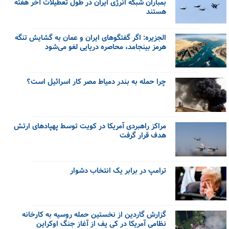
بمباران شبکه انرژی ایران در طول تعطیلات آخر هفته
هستند
الجزیره: اگر گفتگوهای ایران و عمان به گشایش تنگه
هرمز بینجامد، محاصره دریایی لغو می‌شود
چرا حمله به بندر دمیاط مصر کار اسرائیل است؟
مراکز راهبردی آمریکا در کویت توسط پهپادهای ارتش
هدف قرار گرفت
ترامپ در برابر یک انتخاب دشوار
گزارش گاردین از نخستین حمله روسیه به کارخانه
نظامی آمریکا در کی یف از آغاز جنگ اوکراین