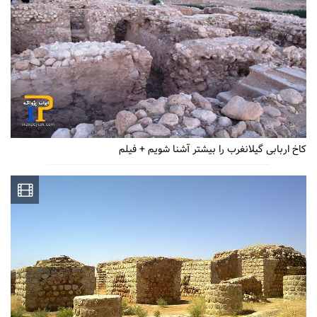
کاخ اربابی گیلانغرب را بیشتر آشنا شویم + فیلم