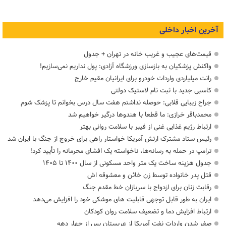
آخرین اخبار داخلی
قیمت‌های عجیب و غریب خانه در تهران + جدول
واکنش پزشکیان به بازسازی ورزشگاه آزادی: پول نداریم نمی‌سازیم!
رانت میلیاردی واردات خودرو برای ایرانیان مقیم خارج
کاسبی جدید با ثبت نام لاستیک دولتی
جراح زیبایی قلابی: حوصله نداشتم هفت سال درس بخوانم تا پزشک شوم
محمدباقر خرازی: ما قطعا با هندوها درگیر خواهیم شد
ارتباط رژیم غذایی غنی از فیبر با سلامت روانی بهتر
رئیس ستاد مشترک ارتش آمریکا خواستار راهی برای خروج از جنگ با ایران شد
ترامپ در حمله‌ به رسانه‌ها، ناخواسته یک افشای محرمانه را تأیید کرد!
جدول هزینه ساخت یک متر واحد مسکونی از سال ۱۴۰۰ تا ۱۴۰۵
قتل پدر خانواده توسط زن خائن و معشوقه اش
رقابت زنان برای ازدواج با سربازان خط مقدم جنگ
ایران به طور قابل توجهی قابلیت های موشکی خود را افزایش می‌دهد
ارتباط افزایش دما و تضعیف سلامت روان کودکان
صفر شدن واردات نفت آمریکا از عربستان پس از چهار دهه