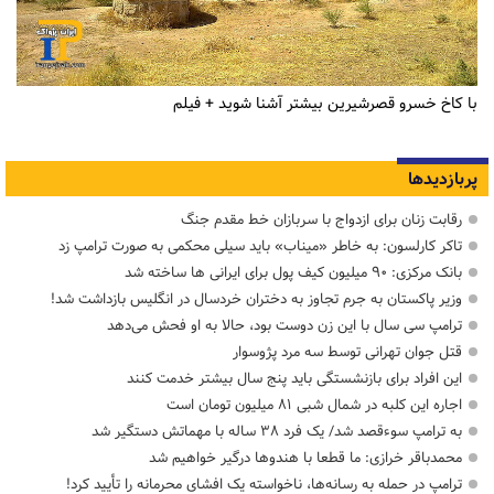
با کاخ خسرو قصرشیرین بیشتر آشنا شوید + فیلم
پربازدیدها
رقابت زنان برای ازدواج با سربازان خط مقدم جنگ
تاکر کارلسون: به خاطر «میناب» باید سیلی محکمی به صورت ترامپ زد
بانک مرکزی: ۹۰ میلیون کیف پول برای ایرانی ها ساخته شد
وزیر پاکستان به جرم تجاوز به دختران خردسال در انگلیس بازداشت شد!
ترامپ سی سال با این زن دوست بود، حالا به او فحش می‌دهد
قتل جوان تهرانی توسط سه مرد پژوسوار
این افراد برای بازنشستگی باید پنج سال بیشتر خدمت کنند
اجاره این کلبه در شمال شبی ۸۱ میلیون تومان است
به ترامپ سوءقصد شد/ یک فرد ۳۸ ساله با مهماتش دستگیر شد
محمدباقر خرازی: ما قطعا با هندوها درگیر خواهیم شد
ترامپ در حمله‌ به رسانه‌ها، ناخواسته یک افشای محرمانه را تأیید کرد!