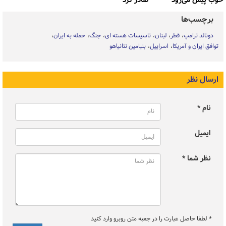
خوب پیش می‌رود
صادر کرد
برچسب‌ها
دونالد ترامپ
قطر
لبنان
تاسیسات هسته ای
جنگ
حمله به ایران
توافق ایران و آمریکا
اسراییل
بنیامین نتانیاهو
ارسال نظر
نام *
ایمیل
نظر شما *
*
لطفا حاصل عبارت را در جعبه متن روبرو وارد کنید