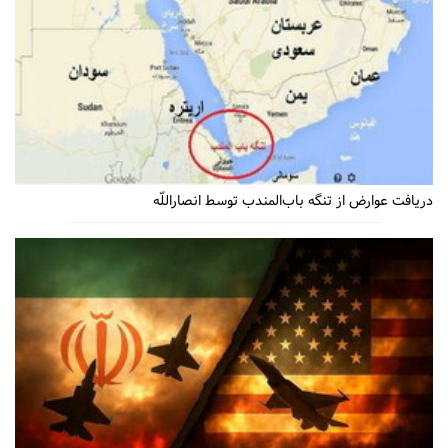
دریافت عوارض از تنگه باب‌المندب توسط انصاراللّه