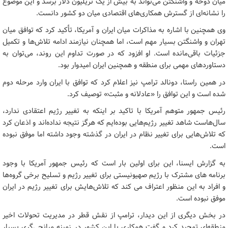
میان دوحه و واشنگتن می‌تواند به بیش از یک تریلیون دلار برسد و این موضوع
را نشانه‌ای از گسترش همکاری‌های اقتصادی میان دو کشور دانست.
وی همچنین با اشاره به مذاکرات میان ایران و آمریکا، تأکید کرد که توافق میان
تهران و واشنگتن بسیار مهم است، اما همچنان نیازمند ادامه تلاش‌ها و تکمیل
جزئیات باقی‌مانده است. او افزود که در صورت تداوم این روند، می‌توان به
دستاوردهای مهمی برای منطقه و همچنین ایران امیدوار بود.
در همین راستا، دونالد ترامپ نیز اعلام کرد که توافق با ایران وارد مرحله دوم
شده است و این توافق را «عادلانه و مثبت» توصیف کرد.
رئیس جمهور متوهم آمریکا با تاکید بر اینکه به تغییر رژیم اعتقادی ندارد،
سال‌هاست شاهد تغییر رژیم‌هایی بوده‌ایم که هرگز نتیجه نداده‌اند و اذعان کرد
که تلاش‌هایی برای تغییر نظام در ایران در گذشته وجود داشته اما موفق نبوده
است.
به گزارش ایسنا، این برای اولین بار است که رئیس جمهور آمریکا با وجود
برنامه های مشترک با رژیم صهیونیستی برای تغییر رژیم و تسلیح برخی گروه‌ها
و افراد به این منظور اعتراف می کند که تلاش‌هایش برای تغییر رژیم در ایران
موفق نبوده است.
در بخش دیگری از این دیدار، ترامپ از نقش قطر در مدیریت تحولات اخیر
منطقه‌ای تمجید کرد و گفت همکاری با این کشور در زمینه میانجی‌گری بسیار