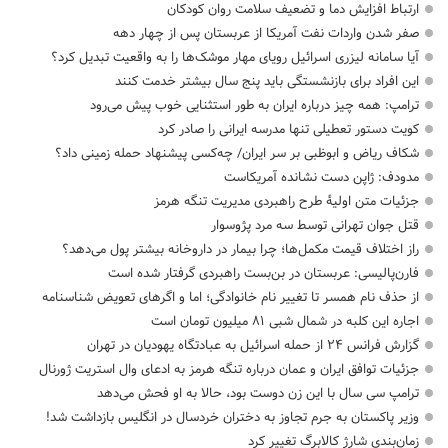
ارتباط افزایش دما و تضعیف سلامت روان کودکان
صفر شدن واردات نفت آمریکا از عربستان پس از چهار دهه
آیا سامانه لیزری اسرائیل رویای مهار موشک‌ها را به واقعیت تبدیل کرد؟
این افراد برای بازنشستگی باید پنج سال بیشتر خدمت کنند
ترامپ: همه چیز درباره ایران به طور استثنایی خوب پیش می‌رود
کویت دستور تعطیلی تنها مدرسه ایرانی را صادر کرد
شکاف ریاض و ابوظبی بر سر ایران/ چه‌کسی پیشنهاد حمله زمینی داد؟
مدودف: ژاپن دست نشانده آمریکاست
جزئیات متن اولیۀ طرح راهبردی مدیریت تنگه هرمز
قتل جوان تهرانی توسط سه مرد پژوسوار
راز اختلاف قیمت مکمل‌ها؛ چرا بیمار در داروخانه بیشتر پول می‌دهد؟
فارن‌پالیسی: عربستان در بن‌بست راهبردی گرفتار شده است
از حذف نام همسر تا تغییر نام خانوادگی؛ اما و اگرهای تعویض شناسنامه
اجاره این کلبه در شمال شبی ۸۱ میلیون تومان است
گزارش فرانس ۲۴ از حمله اسرائیل به عبادتگاه یهودیان در تهران
جزئیات توافق ایران و عمان درباره تنگه هرمز به ادعای وال استریت ژورنال
ترامپ سی سال با این زن دوست بود، حالا به او فحش می‌دهد
وزیر پاکستان به جرم تجاوز به دختران خردسال در انگلیس بازداشت شد!
زمان‌بندی شارژ کالابرگ تغییر کرد