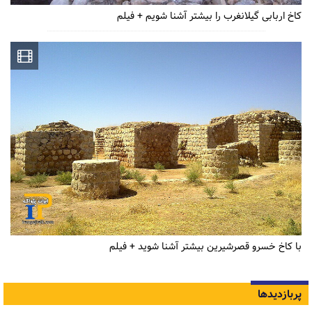
کاخ اربابی گیلانغرب را بیشتر آشنا شویم + فیلم
با کاخ خسرو قصرشیرین بیشتر آشنا شوید + فیلم
پربازدیدها