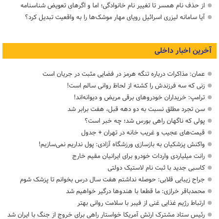
از حذف نام همسر تا تغییر نام خانوادگی؛ اما و اگرهای تعویض شناسنامه
آیا سامانه لیزری اسرائیل رویای مهار موشک‌ها را به واقعیت تبدیل کرد؟
آخرین اخبار داخلی
عمان: مذاکرات درباره تنگه هرمز در فضایی مثبت در جریان است
زنی که سه فرزندش را کشته از لحاظ روانی سالم است!
ترامپ: خریداران خودروهای برقی مریض و دیوانه‌اند!
سن تجرد مطلق نسبت به دو دهه قبل، هفت برابر شد
پولی که ناگهان راهی بورس شد؛ چه خبر است؟
قیمت‌های عجیب و غریب خانه در تهران + جدول
واکنش پزشکیان به بازسازی ورزشگاه آزادی: پول نداریم نمی‌سازیم!
رانت میلیاردی واردات خودرو برای ایرانیان مقیم خارج
کاسبی جدید با ثبت نام لاستیک دولتی
جراح زیبایی قلابی: حوصله نداشتم هفت سال درس بخوانم تا پزشک شوم
محمدباقر خرازی: ما قطعا با هندوها درگیر خواهیم شد
ارتباط رژیم غذایی غنی از فیبر با سلامت روانی بهتر
رئیس ستاد مشترک ارتش آمریکا خواستار راهی برای خروج از جنگ با ایران شد