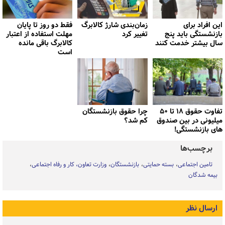
این افراد برای
زمان‌بندی شارژ کالابرگ
فقط دو روز تا پایان
بازنشستگی باید پنج
تغییر کرد
مهلت استفاده از اعتبار
سال بیشتر خدمت کنند
کالابرگ باقی مانده
است
تفاوت حقوق ۱۸ تا ۵۰
چرا حقوق بازنشستگان
میلیونی در بین صندوق
کم شد؟
های بازنشستگی!
برچسب‌ها
تامین اجتماعی
بسته حمایتی
بازنشستگان
وزارت تعاون، کار و رفاه اجتماعی
بیمه شدگان
ارسال نظر