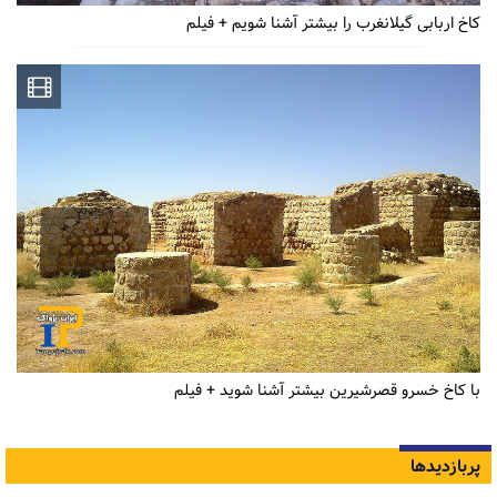
کاخ اربابی گیلانغرب را بیشتر آشنا شویم + فیلم
با کاخ خسرو قصرشیرین بیشتر آشنا شوید + فیلم
پربازدیدها