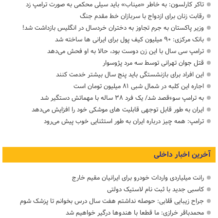
تاکر کارلسون: به خاطر «میناب» باید سیلی محکمی به صورت ترامپ زد
رقابت زنان برای ازدواج با سربازان خط مقدم جنگ
وزیر پاکستان به جرم تجاوز به دختران خردسال در انگلیس بازداشت شد!
بانک مرکزی: ۹۰ میلیون کیف پول برای ایرانی ها ساخته شد
ترامپ سی سال با این زن دوست بود، حالا به او فحش می‌دهد
قتل جوان تهرانی توسط سه مرد پژوسوار
این افراد برای بازنشستگی باید پنج سال بیشتر خدمت کنند
اجاره این کلبه در شمال شبی ۸۱ میلیون تومان است
به ترامپ سوءقصد شد/ یک فرد ۳۸ ساله با مهماتش دستگیر شد
ایران به طور قابل توجهی قابلیت های موشکی خود را افزایش می‌دهد
ترامپ: همه چیز درباره ایران به طور استثنایی خوب پیش می‌رود
آخرین اخبار داخلی
رانت میلیاردی واردات خودرو برای ایرانیان مقیم خارج
کاسبی جدید با ثبت نام لاستیک دولتی
جراح زیبایی قلابی: حوصله نداشتم هفت سال درس بخوانم تا پزشک شوم
محمدباقر خرازی: ما قطعا با هندوها درگیر خواهیم شد