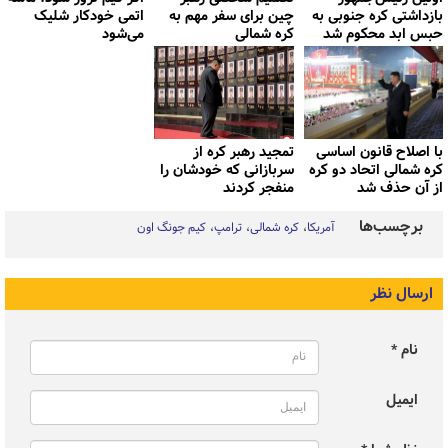
بازداشتی کره جنوبی به
چین برای سفر مهم به
اتمی خودکار شلیک
حبس ابد محکوم شد
کره شمالی
می‌شود
با اصلاح قانون اساسی
تمجید رهبر کره از
کره شمالی اتحاد دو کره
سربازانی که خودشان را
از آن حذف شد
منفجر کردند
برچسب‌ها
آمریکا
کره شمالی
ترامپ
کیم جونگ اون
ارسال نظر
نام *
ایمیل