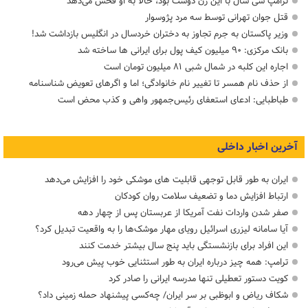
ترامپ سی سال با این زن دوست بود، حالا به او فحش می‌دهد
قتل جوان تهرانی توسط سه مرد پژوسوار
وزیر پاکستان به جرم تجاوز به دختران خردسال در انگلیس بازداشت شد!
بانک مرکزی: ۹۰ میلیون کیف پول برای ایرانی ها ساخته شد
اجاره این کلبه در شمال شبی ۸۱ میلیون تومان است
از حذف نام همسر تا تغییر نام خانوادگی؛ اما و اگرهای تعویض شناسنامه
طباطبایی: ادعای استعفای رئیس‌جمهور واهی و کذب محض است
آخرین اخبار داخلی
ایران به طور قابل توجهی قابلیت های موشکی خود را افزایش می‌دهد
ارتباط افزایش دما و تضعیف سلامت روان کودکان
صفر شدن واردات نفت آمریکا از عربستان پس از چهار دهه
آیا سامانه لیزری اسرائیل رویای مهار موشک‌ها را به واقعیت تبدیل کرد؟
این افراد برای بازنشستگی باید پنج سال بیشتر خدمت کنند
ترامپ: همه چیز درباره ایران به طور استثنایی خوب پیش می‌رود
کویت دستور تعطیلی تنها مدرسه ایرانی را صادر کرد
شکاف ریاض و ابوظبی بر سر ایران/ چه‌کسی پیشنهاد حمله زمینی داد؟