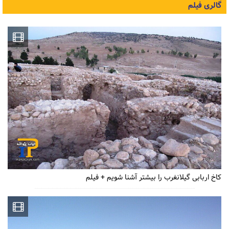
گالری فیلم
کاخ اربابی گیلانغرب را بیشتر آشنا شویم + فیلم