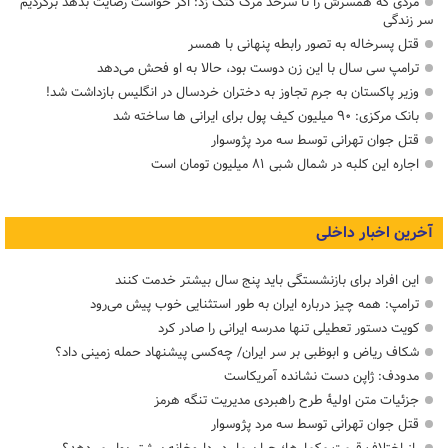
مردی که همسرش را تا سرحد مرگ کتک زد: اگر خواست رضایت بدهد برگردیم
سر زندگی
قتل پسرخاله به تصور رابطه پنهانی با همسر
ترامپ سی سال با این زن دوست بود، حالا به او فحش می‌دهد
وزیر پاکستان به جرم تجاوز به دختران خردسال در انگلیس بازداشت شد!
بانک مرکزی: ۹۰ میلیون کیف پول برای ایرانی ها ساخته شد
قتل جوان تهرانی توسط سه مرد پژوسوار
اجاره این کلبه در شمال شبی ۸۱ میلیون تومان است
آخرین اخبار داخلی
این افراد برای بازنشستگی باید پنج سال بیشتر خدمت کنند
ترامپ: همه چیز درباره ایران به طور استثنایی خوب پیش می‌رود
کویت دستور تعطیلی تنها مدرسه ایرانی را صادر کرد
شکاف ریاض و ابوظبی بر سر ایران/ چه‌کسی پیشنهاد حمله زمینی داد؟
مدودف: ژاپن دست نشانده آمریکاست
جزئیات متن اولیۀ طرح راهبردی مدیریت تنگه هرمز
قتل جوان تهرانی توسط سه مرد پژوسوار