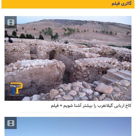
گالری فیلم
کاخ اربابی گیلانغرب را بیشتر آشنا شویم + فیلم