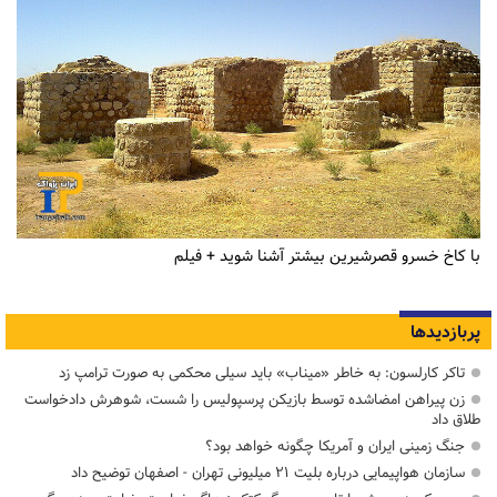
با کاخ خسرو قصرشیرین بیشتر آشنا شوید + فیلم
پربازدیدها
تاکر کارلسون: به خاطر «میناب» باید سیلی محکمی به صورت ترامپ زد
زن پیراهن امضاشده توسط بازیکن پرسپولیس را شست، شوهرش دادخواست
طلاق داد
جنگ زمینی ایران و آمریکا چگونه خواهد بود؟
سازمان هواپیمایی درباره بلیت ۲۱ میلیونی تهران - اصفهان توضیح داد