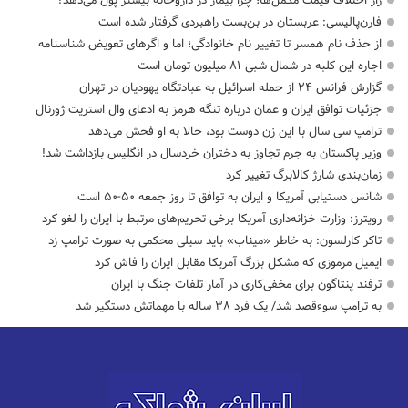
راز اختلاف قیمت مکمل‌ها؛ چرا بیمار در داروخانه بیشتر پول می‌دهد؟
فارن‌پالیسی: عربستان در بن‌بست راهبردی گرفتار شده است
از حذف نام همسر تا تغییر نام خانوادگی؛ اما و اگرهای تعویض شناسنامه
اجاره این کلبه در شمال شبی ۸۱ میلیون تومان است
گزارش فرانس ۲۴ از حمله اسرائیل به عبادتگاه یهودیان در تهران
جزئیات توافق ایران و عمان درباره تنگه هرمز به ادعای وال استریت ژورنال
ترامپ سی سال با این زن دوست بود، حالا به او فحش می‌دهد
وزیر پاکستان به جرم تجاوز به دختران خردسال در انگلیس بازداشت شد!
زمان‌بندی شارژ کالابرگ تغییر کرد
شانس دستیابی آمریکا و ایران به توافق تا روز جمعه ۵۰-۵۰ است
رویترز: وزارت خزانه‌داری آمریکا برخی تحریم‌های مرتبط با ایران را لغو کرد
تاکر کارلسون: به خاطر «میناب» باید سیلی محکمی به صورت ترامپ زد
ایمیل مرموزی که مشکل بزرگ آمریکا مقابل ایران را فاش کرد
ترفند پنتاگون برای مخفی‌کاری در آمار تلفات جنگ با ایران
به ترامپ سوءقصد شد/ یک فرد ۳۸ ساله با مهماتش دستگیر شد