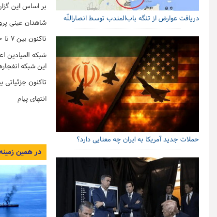
بر اساس این گزار
دریافت عوارض از تنگه باب‌المندب توسط انصاراللّه
شاهدان عینی پرواز
تاکنون بین ۷ تا ۱۰ نفتکش دچار آتش سوزی شده اند.
شبکه المیادین اع
این شبکه انفجار
تاکنون جزئیاتی ب
انتهای پیام
حملات جدید آمریکا به ایران چه معنایی دارد؟
در همین زمینه