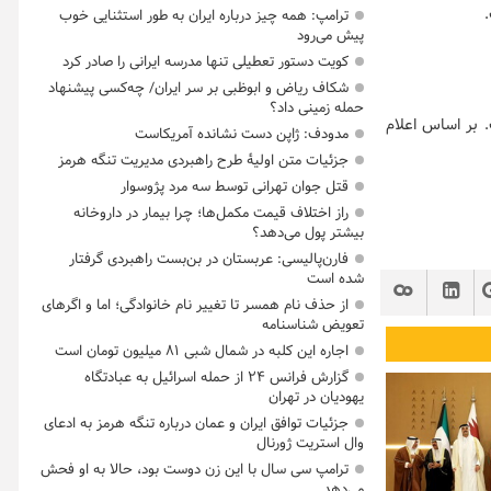
ترامپ: همه چیز درباره ایران به طور استثنایی خوب
پیش می‌رود
کویت دستور تعطیلی تنها مدرسه ایرانی را صادر کرد
شکاف ریاض و ابوظبی بر سر ایران/ چه‌کسی پیشنهاد
حمله زمینی داد؟
. بر اساس اعلام
مدودف: ژاپن دست نشانده آمریکاست
جزئیات متن اولیۀ طرح راهبردی مدیریت تنگه هرمز
قتل جوان تهرانی توسط سه مرد پژوسوار
راز اختلاف قیمت مکمل‌ها؛ چرا بیمار در داروخانه
بیشتر پول می‌دهد؟
فارن‌پالیسی: عربستان در بن‌بست راهبردی گرفتار
شده است
از حذف نام همسر تا تغییر نام خانوادگی؛ اما و اگرهای
تعویض شناسنامه
اجاره این کلبه در شمال شبی ۸۱ میلیون تومان است
گزارش فرانس ۲۴ از حمله اسرائیل به عبادتگاه
یهودیان در تهران
جزئیات توافق ایران و عمان درباره تنگه هرمز به ادعای
وال استریت ژورنال
ترامپ سی سال با این زن دوست بود، حالا به او فحش
می‌دهد