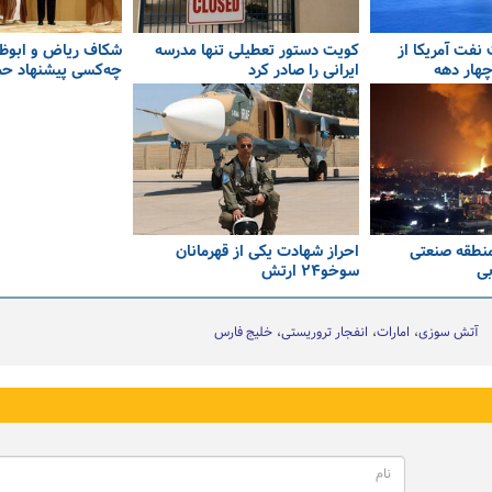
نفت آمریکا از
کویت دستور تعطیلی تنها مدرسه
شکاف ریاض و ابوظبی
هار دهه
ایرانی را صادر کرد
چه‌کسی پیشنهاد حمل
منطقه صنعتی
احراز شهادت یکی از قهرمانان
بی
سوخو۲۴ ارتش
آتش سوزی
امارات
انفجار تروریستی
خلیج فارس