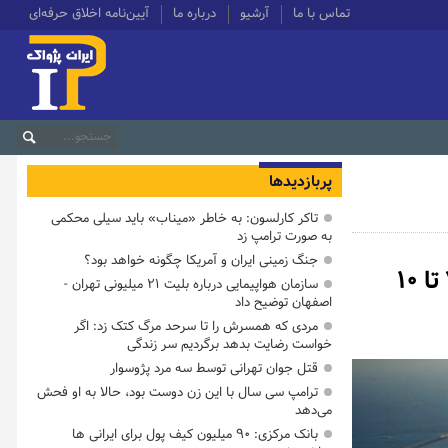
تماس با ما
آرشیو
درباره ما
آیین‌نامه اخلاق حرفه‌ای
پربازدیدها
تاکر کارلسون: به خاطر «میناب» باید سیلی محکمی
به صورت ترامپ زد
جنگ زمینی ایران و آمریکا چگونه خواهد بود؟
وقوع چند انفجار در بندر «فجیره» امارات/آتش گرفتن ۷ تا ۱۰
سازمان هواپیمایی درباره بلیت ۲۱ میلیونی تهران -
اصفهان توضیح داد
مردی که همسرش را تا سرحد مرگ کتک زد: اگر
خواست رضایت بدهد برگردیم سر زندگی
قتل جوان تهرانی توسط سه مرد پژوسوار
ترامپ سی سال با این زن دوست بود، حالا به او فحش
می‌دهد
بانک مرکزی: ۹۰ میلیون کیف پول برای ایرانی ها