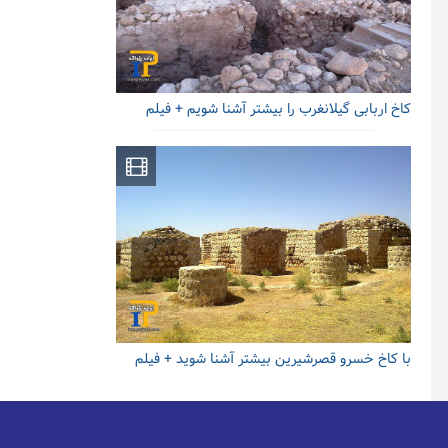
کاخ اربابی گیلانغرب را بیشتر آشنا شویم + فیلم
با کاخ خسرو قصرشیرین بیشتر آشنا شوید + فیلم