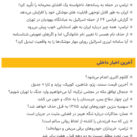
ترامپ در حمله‌ به رسانه‌ها، ناخواسته یک افشای محرمانه را تأیید کرد!
ایران به طور قابل توجهی قابلیت های موشکی خود را افزایش می‌دهد
گزارش فرانس ۲۴ از حمله اسرائیل به عبادتگاه یهودیان در تهران
ترامپ: همه چیز درباره ایران به طور استثنایی خوب پیش می‌رود
از حذف نام همسر تا تغییر نام خانوادگی؛ اما و اگرهای تعویض شناسنامه
آیا سامانه لیزری اسرائیل رویای مهار موشک‌ها را به واقعیت تبدیل کرد؟
آخرین اخبار داخلی
کلثوم اکبری اعدام می‌شود؟
آخرین قیمت سمند، پژو، شاهین، کوییک، پراید و تارا + جدول
جنجال توافق مکه در مجلس ترکیه؛ آیا می‌خواهیم وارد جنگ با تهران شویم؟
این چهار سلاح یمن، عربستان را به خاک و خون می کشد
سهمیه بنزین خودروهای تولید ۱۳۸۵ به قبل حذف خواهد شد؟
عمان: مذاکرات درباره تنگه هرمز در فضایی مثبت در جریان است
زنی که سه فرزندش را کشته از لحاظ روانی سالم است!
ترامپ: خریداران خودروهای برقی مریض و دیوانه‌اند!
سن تجرد مطلق نسبت به دو دهه قبل، هفت برابر شد