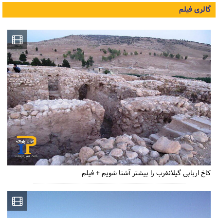
گالری فیلم
کاخ اربابی گیلانغرب را بیشتر آشنا شویم + فیلم