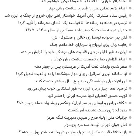
محمدباقر خرازی: ما قطعا با هندوها درگیر خواهیم شد
ارتباط رژیم غذایی غنی از فیبر با سلامت روانی بهتر
رئیس ستاد مشترک ارتش آمریکا خواستار راهی برای خروج از جنگ با ایران شد
ترامپ در حمله‌ به رسانه‌ها، ناخواسته یک افشای محرمانه را تأیید کرد!
جدول هزینه ساخت یک متر واحد مسکونی از سال ۱۴۰۰ تا ۱۴۰۵
قتل پدر خانواده توسط زن خائن و معشوقه اش
رقابت زنان برای ازدواج با سربازان خط مقدم جنگ
ایران به طور قابل توجهی قابلیت های موشکی خود را افزایش می‌دهد
ارتباط افزایش دما و تضعیف سلامت روان کودکان
صفر شدن واردات نفت آمریکا از عربستان پس از چهار دهه
آیا سامانه لیزری اسرائیل رویای مهار موشک‌ها را به واقعیت تبدیل کرد؟
این افراد برای بازنشستگی باید پنج سال بیشتر خدمت کنند
ترامپ: همه چیز درباره ایران به طور استثنایی خوب پیش می‌رود
کویت دستور تعطیلی تنها مدرسه ایرانی را صادر کرد
شکاف ریاض و ابوظبی بر سر ایران/ چه‌کسی پیشنهاد حمله زمینی داد؟
مدودف: ژاپن دست نشانده آمریکاست
جزئیات متن اولیۀ طرح راهبردی مدیریت تنگه هرمز
قتل جوان تهرانی توسط سه مرد پژوسوار
راز اختلاف قیمت مکمل‌ها؛ چرا بیمار در داروخانه بیشتر پول می‌دهد؟