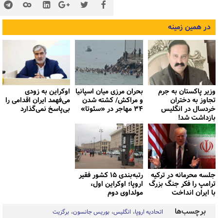
در همین زمینه
وزیر پاکستان به جرم
بحران مرزی میان اسپانیا
اوکراین به زودی
تجاوز به دختران
و مراکش/ کشته شدن
می‌فهمد ایران اقدامی را
خردسال در انگلیس
۳۴ مهاجر در «سئوتا»
بی‌پاسخ نمی‌گذارد
بازداشت شد!
جلسه محرمانه در ترکیه
رتبه‌بندی ۱۵ کشور فقیر
ترامپ را فکر جنگ بزرگ
اروپا؛ اوکراین اول،
با ایران انداخت
مولداوی دوم
برچسب‌ها
اتحادیه اروپا
انگلیس
بوریس جانسون
برگزیت