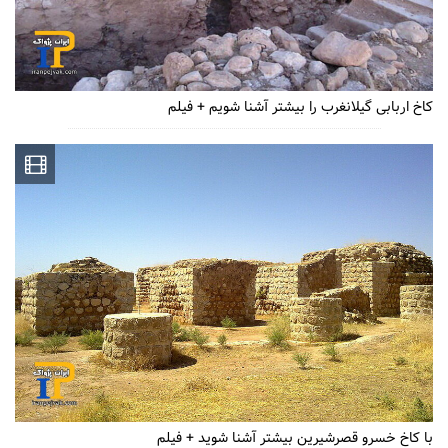
کاخ اربابی گیلانغرب را بیشتر آشنا شویم + فیلم
با کاخ خسرو قصرشیرین بیشتر آشنا شوید + فیلم