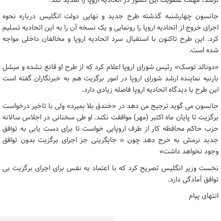
نرسد، مهلت عضویت این کشور در اتحادیه اروپا را تمدید کند.
جانسون چهارشنبه گذشته طرح جدید و نهایی دولت انگلیس درباره نحوه
اجرای خروج از اتحادیه اروپا را رونمایی و یک نسخه آن را به این اتحادیه تسلیم
کرد. این طرح تاکنون با استقبال سرد اتحادیه اروپا و مخالفان داخلی مواجه
شده است.
«دونالد توسک» رئیس شورای اروپا اعلام کرد که از طرح او قانع نشده و میشل
بارنیه نماینده ارشد شورای اروپا در امور برگزیت هم به خبرنگاران گفته است
این طرح با دیدگاه اتحادیه اروپا فاصله زیادی دارد.
جانسون می گوید ترجیح می دهد در «خندق بلا بمیرد» ولی با تاخیر درخواست
برگزیت تا پایان ماه اکتبر (مهر) موافقت نکند. او طی سخنانی در اجلاس سالانه
حزب حاکم محافظه کار از طرف اروپایی خواست تا برای دست یابی به توافق
جدید نرمش به خرج دهد چون « جایگزینی جز اجرای برگزیت بدون توافق
وجود نخواهد داشت»
نخست وزیر انگلیس تصریح کرد که با اعتماد به نفس برای اجرای برگزیت بی
توافق آمادگی دارد.
انتهای پیام