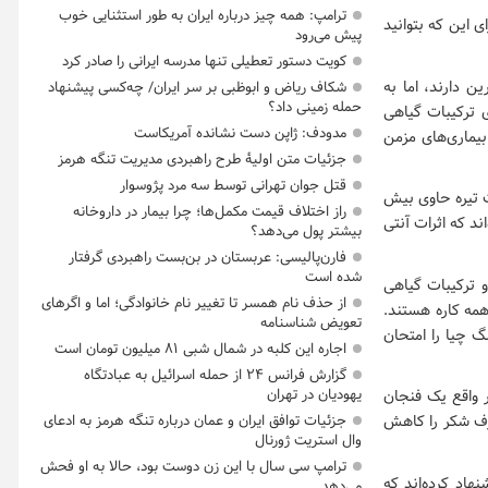
ترامپ: همه چیز درباره ایران به طور استثنایی خوب
ی این که بتوانید
پیش می‌رود
کویت دستور تعطیلی تنها مدرسه ایرانی را صادر کرد
 دارند، اما به
شکاف ریاض و ابوظبی بر سر ایران/ چه‌کسی پیشنهاد
حمله زمینی داد؟
ی ترکیبات گیاهی
مدودف: ژاپن دست نشانده آمریکاست
بیماری‌های مزمن
جزئیات متن اولیۀ طرح راهبردی مدیریت تنگه هرمز
قتل جوان تهرانی توسط سه مرد پژوسوار
 تیره حاوی بیش
راز اختلاف قیمت مکمل‌ها؛ چرا بیمار در داروخانه
اند که اثرات آنتی
بیشتر پول می‌دهد؟
فارن‌پالیسی: عربستان در بن‌بست راهبردی گرفتار
شده است
امگا ۳، فیبرغذایی محلول و ترکیبات گیاهی
از حذف نام همسر تا تغییر نام خانوادگی؛ اما و اگرهای
 چیا همه کاره هستند.
تعویض شناسنامه
گ چیا را امتحان
اجاره این کلبه در شمال شبی ۸۱ میلیون تومان است
گزارش فرانس ۲۴ از حمله اسرائیل به عبادتگاه
یهودیان در تهران
 واقع یک فنجان
جزئیات توافق ایران و عمان درباره تنگه هرمز به ادعای
د به مصرف شکر را کاهش
وال استریت ژورنال
ترامپ سی سال با این زن دوست بود، حالا به او فحش
هاد کرده‌اند که
می‌دهد