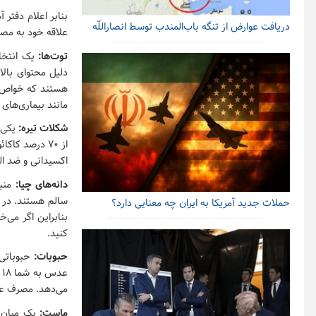
بنابر اعلام دفتر 
دریافت عوارض از تنگه باب‌المندب توسط انصاراللّه
علاقه خود به مصر
توت‌ها:
یک انتخا
دلیل محتوای بالا
هستند که خواص آن
مانند بیماری‌های 
شکلات تیره:
یکی 
از ۷۰ درصد کا
اکسیدانی و ضد ال
دانه‌های چیا:
حملات جدید آمریکا به ایران چه معنایی دارد؟
بنابراین اگر می‌
کنید.
حبوبات:
حبوباتی 
می‌دهد. مصرف ع
ماست:
یک میان و