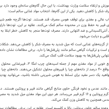
آموزش و ارتقاء سلامت وزارت بهداشت، با این حال گام‌های ساده‌ای وجود دارد برا
ف شکر را کاهش دهید. یکی از این گام‌ها، انتخاب مواد غذایی سالم است:
ب عالی و مغذی برای توقف هوس مصرف قند هستند. توت‌ها اگرچه طعم شیرین
ی فیبر به حفظ وزن در محدوده سالم کمک می‌کنند. علاوه بر این، توت‌ها دارا
تی‌اکسیدانی و ضد التهابی دارند. مصرف توت‌ها منجر به کاهش خطر ابتلا به 
قلبی و دیابت می‌شود.
از گزینه‌های غذایی است که میل شدید به مصرف شکر را کاهش می‌دهد. شکلات
کائو است و ترکیبات گیاهی سالم مانند پلی‌فنل‌ها را دارد. برخی مطالعات نشان داده‌
تهابی پلی‌فنل‌ها به بهبود سلامت قلب کمک می‌کند.
منبع خوبی از مواد مغذی مهم از جمله اسیدهای چرب 
سالم هستند. در واقع ۴۰ درصد از دانه‌های چیا را فیبرهای محلول تشکیل می‌دهند. دانه‌های
خواهید یک دسر مفید برای تسلط به هوس شیرینی داشته باشید، می‌توانید پودین
مانند عدس و نخود فرنگی حاوی منابع گیاهی مانند فیبر و پروتئین هستند. در
عدس به شما ۱۸ گرم پروتئین و ۱۶ گرم فیبر می‌رساند. هر دوی این مواد مغذی میل شدی
دس همچنین به کاهش وزن کمک می‌کند.
عده سالم حاوی پروتئین بالا و کلسیم است. علاوه بر این برخی مطالعات پیشن