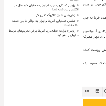
کم چرب در میان
وزیر پاکستان به جرم تجاوز به دختران خردسال در
انگلیس بازداشت شد!
زمان‌بندی شارژ کالابرگ تغییر کرد
دد خرما به جای
شانس دستیابی آمریکا و ایران به توافق تا روز جمعه
۵۰-۵۰ است
رویترز: وزارت خزانه‌داری آمریکا برخی تحریم‌های مرتبط
تامین آ، ویتامین
با ایران را لغو کرد
برای مهار مصرف
کاهش یبوست کمک
ست که مصرف یک