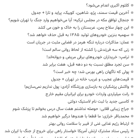
کلثوم اکبری اعدام می‌شود؟
آخرین قیمت سمند، پژو، شاهین، کوییک، پراید و تارا + جدول
جنجال توافق مکه در مجلس ترکیه؛ آیا می‌خواهیم وارد جنگ با تهران شویم؟
این چهار سلاح یمن، عربستان را به خاک و خون می کشد
سهمیه بنزین خودروهای تولید ۱۳۸۵ به قبل حذف خواهد شد؟
عمان: مذاکرات درباره تنگه هرمز در فضایی مثبت در جریان است
زنی که سه فرزندش را کشته از لحاظ روانی سالم است!
ترامپ: خریداران خودروهای برقی مریض و دیوانه‌اند!
سن تجرد مطلق نسبت به دو دهه قبل، هفت برابر شد
پولی که ناگهان راهی بورس شد؛ چه خبر است؟
قیمت‌های عجیب و غریب خانه در تهران + جدول
واکنش پزشکیان به بازسازی ورزشگاه آزادی: پول نداریم نمی‌سازیم!
رانت میلیاردی واردات خودرو برای ایرانیان مقیم خارج
کاسبی جدید با ثبت نام لاستیک دولتی
جراح زیبایی قلابی: حوصله نداشتم هفت سال درس بخوانم تا پزشک شوم
محمدباقر خرازی: ما قطعا با هندوها درگیر خواهیم شد
ارتباط رژیم غذایی غنی از فیبر با سلامت روانی بهتر
رئیس ستاد مشترک ارتش آمریکا خواستار راهی برای خروج از جنگ با ایران شد