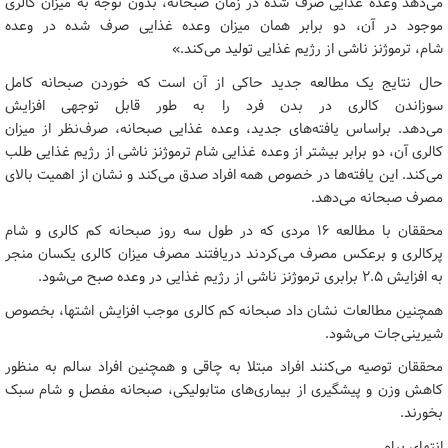
می‌دهد وعده غذایی صرف شده در زمان صبحانه، بدون توجه به میزان کالری
موجود در آن، دو برابر همان میزان وعده غذایی صرف شده در وعده
شام، ترموژنز ناشی از رژیم غذایی تولید می‌کند.»
حال نتایج یک مطالعه جدید حاکی از آن است که خوردن صبحانه کامل
سوزاندن کالری در بدن فرد را به طور قابل توجهی افزایش
می‌دهد. براساس یافته‌های جدید، وعده غذایی صبحانه، صرف‌نظر از میزان
کالری آن، دو برابر بیشتر از وعده غذایی شام ترموژنز ناشی از رژیم غذایی طلب
می‌کند. این یافته‌ها در خصوص همه افراد صدق می‌کند و نشان از اهمیت بالای
مصرف صبحانه می‌دهد.
محققان با مطالعه ۱۶ مردی که در طول سه روز صبحانه کم کالری و شام
پرکالری و برعکس مصرف می‌کردند دریافتند مصرف میزان کالری یکسان منجر
به افزایش ۲.۵ برابری ترموژنز ناشی از رژیم غذایی در وعده صبح می‌شود.
همچنین مطالعات نشان داد صبحانه کم کالری موجب افزایش اشتها، بخصوص
شیرینی‌جات می‌شود.
محققان توصیه می‌کنند افراد مبتلا به چاقی و همچنین افراد سالم به منظور
کاهش وزن و پیشگیری از بیماری‌های متابولیکی، صبحانه مفصل و شام سبک
بخورند.
انتهای پیام