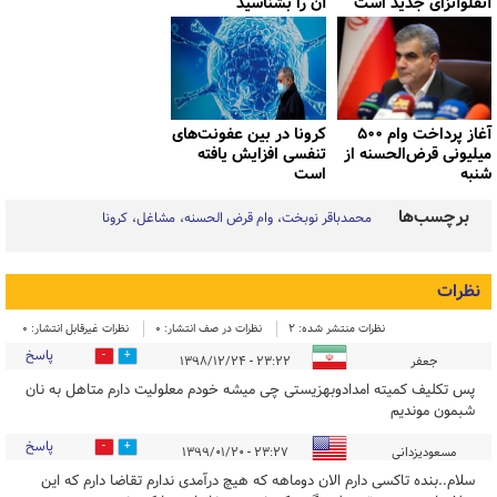
آنفلوآنزای جدید است
آن را بشناسید
آغاز پرداخت وام ۵۰۰
کرونا در بین عفونت‌های
میلیونی قرض‌الحسنه از
تنفسی افزایش یافته
شنبه
است
برچسب‌ها
محمدباقر نوبخت
وام قرض الحسنه
مشاغل
کرونا
نظرات
نظرات منتشر شده: 2
نظرات در صف انتشار: 0
نظرات غیرقابل انتشار: 0
پاسخ
0
0
جعفر
۲۳:۲۲ - ۱۳۹۸/۱۲/۲۴
پس تکلیف کمیته امدادوبهزیستی چی میشه خودم معلولیت دارم متاهل به نان
شبمون موندیم
پاسخ
0
0
مسعودیزدانی
۲۳:۲۷ - ۱۳۹۹/۰۱/۲۰
سلام..بنده تاکسی دارم الان دوماهه که هیچ درآمدی ندارم تقاضا دارم که این