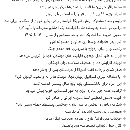
جراح زیبایی قلابی: حوصله نداشتم هفت سال درس بخوانم تا پزشک شوم
محمدباقر خرازی: ما قطعا با هندوها درگیر خواهیم شد
ارتباط رژیم غذایی غنی از فیبر با سلامت روانی بهتر
رئیس ستاد مشترک ارتش آمریکا خواستار راهی برای خروج از جنگ با ایران شد
ترامپ در حمله‌ به رسانه‌ها، ناخواسته یک افشای محرمانه را تأیید کرد!
جدول هزینه ساخت یک متر واحد مسکونی از سال ۱۴۰۰ تا ۱۴۰۵
قتل پدر خانواده توسط زن خائن و معشوقه اش
رقابت زنان برای ازدواج با سربازان خط مقدم جنگ
ایران به طور قابل توجهی قابلیت های موشکی خود را افزایش می‌دهد
ارتباط افزایش دما و تضعیف سلامت روان کودکان
صفر شدن واردات نفت آمریکا از عربستان پس از چهار دهه
آیا سامانه لیزری اسرائیل رویای مهار موشک‌ها را به واقعیت تبدیل کرد؟
این افراد برای بازنشستگی باید پنج سال بیشتر خدمت کنند
ترامپ: همه چیز درباره ایران به طور استثنایی خوب پیش می‌رود
کویت دستور تعطیلی تنها مدرسه ایرانی را صادر کرد
شکاف ریاض و ابوظبی بر سر ایران/ چه‌کسی پیشنهاد حمله زمینی داد؟
مدودف: ژاپن دست نشانده آمریکاست
جزئیات متن اولیۀ طرح راهبردی مدیریت تنگه هرمز
قتل جوان تهرانی توسط سه مرد پژوسوار