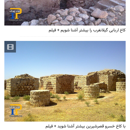
کاخ اربابی گیلانغرب را بیشتر آشنا شویم + فیلم
با کاخ خسرو قصرشیرین بیشتر آشنا شوید + فیلم