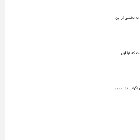
زه ورود به بخشی از این
مطرح است که آیا این
 نگرانی ندارد، در