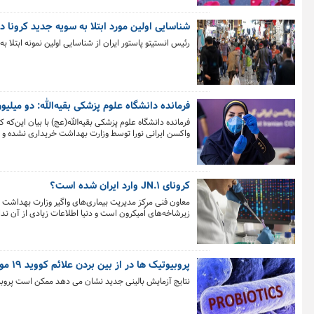
شناسایی اولین مورد ابتلا به سویه جدید کرونا د
رئیس انستیتو پاستور ایران از شناسایی اولین نمونه ابتلا به سویه جدید ویروس کرونا موسوم ب
فرمانده دانشگاه علوم پزشکی بقیه‌الله: دو میلیو
فرمانده دانشگاه علوم پزشکی بقیه‌الله(عج) با بیان این‌که
واکسن ایرانی نورا توسط وزارت بهداشت خریداری نشده و در
کرونای JN.۱ وارد ایران شده است؟
زیرشاخه‌های اُمیکرون است و دنیا اطلاعات زیادی از آن ندا
پروبیوتیک ها در از بین بردن علائم کووید ۱۹ موثرند
نتایج آزمایش بالینی جدید نشان می دهد ممکن است پروبیوتیک ها بتوان