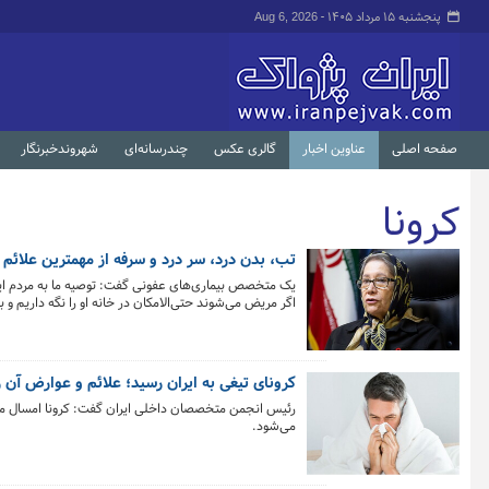
پنجشنبه ۱۵ مرداد ۱۴۰۵ -
Aug 6, 2026
صفحه اصلی
عناوین اخبار
گالری عکس
چندرسانه‌ای
شهروندخبرنگار
کرونا
تب، بدن درد، سر درد و سرفه از مهمترین علائم 
کل اخبار:1654
یک متخصص بیماری‌های عفونی گفت: توصیه ما به مردم این
اگر مریض می‌شوند حتی‌الامکان در خانه او را نگه داریم و 
کرونای تیغی به ایران رسید؛ علائم و عوارض آن 
رئیس انجمن متخصصان داخلی ایران گفت: کرونا امسال متاس
می‌شود.