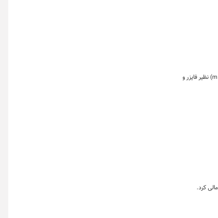
ادعایی نادرست در فضای آنلاین در حال پخش شدن است که بر اساس آن، آژانس دارویی اروپا اذعان کرده واکسن‌های مبتنی بر فناوری «ام‌آران‌ای‌» (mRNA) نظیر فایزر و