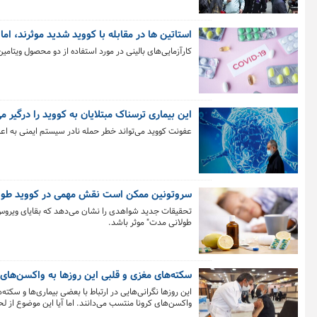
استاتین ها در مقابله با کووید شدید موثرند، اما ویت
کارآزمایی‌های بالینی در مورد استفاده از دو محصول ویتامین C و داروی استاتین «سیمواستاتین» در بیماران مبتلا به کووید وخیم نتایج بسیار متفاوتی به همراه داشته 
این بیماری ترسناک مبتلایان به کووید را درگیر می
عفونت کووید می‌تواند خطر حمله نادر سیستم ایمنی به اع
سروتونین ممکن است نقش مهمی در کووید طولا
طولانی مدت" موثر باشد.
سکته‌های مغزی و قلبی این روزها به واکسن‌های 
این روزها نگرانی‌هایی در ارتباط با بعضی بیماری‌ها و سکته‌
واکسن‌های کرونا منتسب می‌دانند. اما آیا این موضوع از 