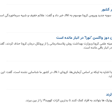
ر کشور
ه JN۱ خبر داد و گفت: علائم خفیف و شبیه سرماخوردگی است.
ن دوز واکسن "نورا" در انبار مانده است
 کمیته علمی کرونا و وزارت بهداشت روش پلاسمادرمانی را از پروتکل درمان کرونا حذف کردند، گفت
 انبار باقی مانده است.
معاون فنی مرکز مدیریت بیماری‌های واگیر وزارت بهداشت با اشاره به اینکه بر اساس آزمایش‌ها، کرونای JN.۱ در کشور ما شناسای
رد.
ند به افراد کمک کنند تا بدترین اثرات کووید۱۹ را از بین ببرند.