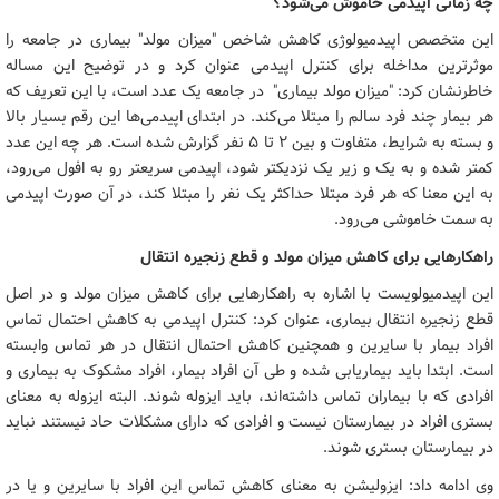
چه زمانی اپیدمی خاموش می‌شود؟
این متخصص اپیدمیولوژی کاهش شاخص "میزان مولد" بیماری در جامعه را
موثرترین مداخله برای کنترل اپیدمی عنوان کرد و در توضیح این مساله
خاطرنشان کرد: "میزان مولد بیماری" در جامعه یک عدد است، با این تعریف که
هر بیمار چند فرد سالم را مبتلا می‌کند. در ابتدای اپیدمی‌ها این رقم بسیار بالا
و بسته به شرایط، متفاوت و بین 2 تا 5 نفر گزارش شده است. هر چه این عدد
کمتر شده و به یک و زیر یک نزدیکتر شود، اپیدمی سریعتر رو به افول می‌رود،
به این معنا که هر فرد مبتلا حداکثر یک نفر را مبتلا کند، در آن صورت اپیدمی
به سمت خاموشی می‌رود.
راهکارهایی برای کاهش میزان مولد و قطع زنجیره انتقال
این اپیدمیولویست با اشاره به راهکارهایی برای کاهش میزان مولد و در اصل
قطع زنجیره انتقال بیماری، عنوان کرد: کنترل اپیدمی به کاهش احتمال تماس
افراد بیمار با سایرین و همچنین کاهش احتمال انتقال در هر تماس وابسته
است. ابتدا باید بیماریابی شده و طی آن افراد بیمار، افراد مشکوک به بیماری و
افرادی که با بیماران تماس داشته‌اند، باید ایزوله شوند. البته ایزوله به معنای
بستری افراد در بیمارستان نیست و افرادی که دارای مشکلات حاد نیستند نباید
در بیمارستان بستری شوند.
وی ادامه داد: ایزولیشن به معنای کاهش تماس این افراد با سایرین و یا در