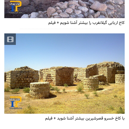
کاخ اربابی گیلانغرب را بیشتر آشنا شویم + فیلم
با کاخ خسرو قصرشیرین بیشتر آشنا شوید + فیلم