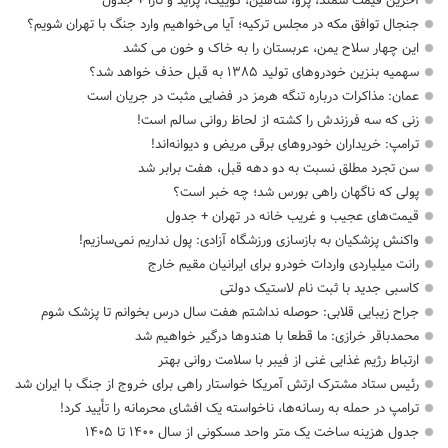
آخرین قیمت سمند، پژو، شاهین، کوییک، پراید و تارا + جدول
جنجال توافق مکه در مجلس ترکیه؛ آیا می‌خواهیم وارد جنگ با تهران شویم؟
این چهار سلاح یمن، عربستان را به خاک و خون می کشد
سهمیه بنزین خودروهای تولید ۱۳۸۵ به قبل حذف خواهد شد؟
عمان: مذاکرات درباره تنگه هرمز در فضایی مثبت در جریان است
زنی که سه فرزندش را کشته از لحاظ روانی سالم است!
ترامپ: خریداران خودروهای برقی مریض و دیوانه‌اند!
سن تجرد مطلق نسبت به دو دهه قبل، هفت برابر شد
پولی که ناگهان راهی بورس شد؛ چه خبر است؟
قیمت‌های عجیب و غریب خانه در تهران + جدول
واکنش پزشکیان به بازسازی ورزشگاه آزادی: پول نداریم نمی‌سازیم!
رانت میلیاردی واردات خودرو برای ایرانیان مقیم خارج
کاسبی جدید با ثبت نام لاستیک دولتی
جراح زیبایی قلابی: حوصله نداشتم هفت سال درس بخوانم تا پزشک شوم
محمدباقر خرازی: ما قطعا با هندوها درگیر خواهیم شد
ارتباط رژیم غذایی غنی از فیبر با سلامت روانی بهتر
رئیس ستاد مشترک ارتش آمریکا خواستار راهی برای خروج از جنگ با ایران شد
ترامپ در حمله‌ به رسانه‌ها، ناخواسته یک افشای محرمانه را تأیید کرد!
جدول هزینه ساخت یک متر واحد مسکونی از سال ۱۴۰۰ تا ۱۴۰۵