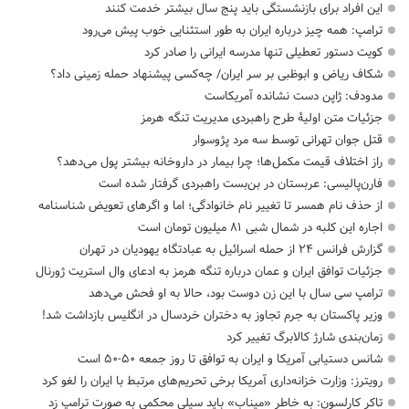
این افراد برای بازنشستگی باید پنج سال بیشتر خدمت کنند
ترامپ: همه چیز درباره ایران به طور استثنایی خوب پیش می‌رود
کویت دستور تعطیلی تنها مدرسه ایرانی را صادر کرد
شکاف ریاض و ابوظبی بر سر ایران/ چه‌کسی پیشنهاد حمله زمینی داد؟
مدودف: ژاپن دست نشانده آمریکاست
جزئیات متن اولیۀ طرح راهبردی مدیریت تنگه هرمز
قتل جوان تهرانی توسط سه مرد پژوسوار
راز اختلاف قیمت مکمل‌ها؛ چرا بیمار در داروخانه بیشتر پول می‌دهد؟
فارن‌پالیسی: عربستان در بن‌بست راهبردی گرفتار شده است
از حذف نام همسر تا تغییر نام خانوادگی؛ اما و اگرهای تعویض شناسنامه
اجاره این کلبه در شمال شبی ۸۱ میلیون تومان است
گزارش فرانس ۲۴ از حمله اسرائیل به عبادتگاه یهودیان در تهران
جزئیات توافق ایران و عمان درباره تنگه هرمز به ادعای وال استریت ژورنال
ترامپ سی سال با این زن دوست بود، حالا به او فحش می‌دهد
وزیر پاکستان به جرم تجاوز به دختران خردسال در انگلیس بازداشت شد!
زمان‌بندی شارژ کالابرگ تغییر کرد
شانس دستیابی آمریکا و ایران به توافق تا روز جمعه ۵۰-۵۰ است
رویترز: وزارت خزانه‌داری آمریکا برخی تحریم‌های مرتبط با ایران را لغو کرد
تاکر کارلسون: به خاطر «میناب» باید سیلی محکمی به صورت ترامپ زد