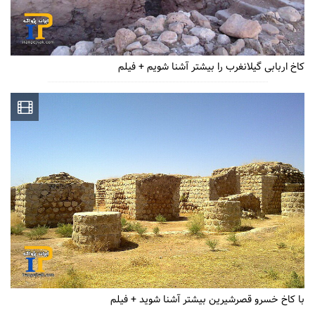
کاخ اربابی گیلانغرب را بیشتر آشنا شویم + فیلم
با کاخ خسرو قصرشیرین بیشتر آشنا شوید + فیلم