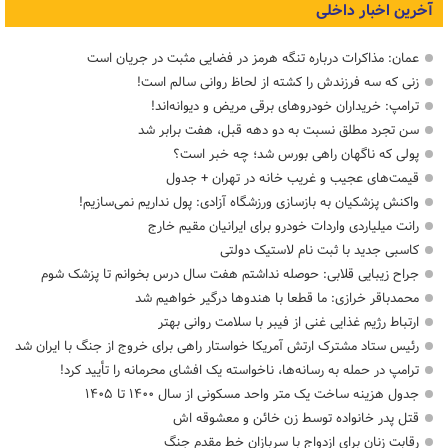
آخرین اخبار داخلی
عمان: مذاکرات درباره تنگه هرمز در فضایی مثبت در جریان است
زنی که سه فرزندش را کشته از لحاظ روانی سالم است!
ترامپ: خریداران خودروهای برقی مریض و دیوانه‌اند!
سن تجرد مطلق نسبت به دو دهه قبل، هفت برابر شد
پولی که ناگهان راهی بورس شد؛ چه خبر است؟
قیمت‌های عجیب و غریب خانه در تهران + جدول
واکنش پزشکیان به بازسازی ورزشگاه آزادی: پول نداریم نمی‌سازیم!
رانت میلیاردی واردات خودرو برای ایرانیان مقیم خارج
کاسبی جدید با ثبت نام لاستیک دولتی
جراح زیبایی قلابی: حوصله نداشتم هفت سال درس بخوانم تا پزشک شوم
محمدباقر خرازی: ما قطعا با هندوها درگیر خواهیم شد
ارتباط رژیم غذایی غنی از فیبر با سلامت روانی بهتر
رئیس ستاد مشترک ارتش آمریکا خواستار راهی برای خروج از جنگ با ایران شد
ترامپ در حمله‌ به رسانه‌ها، ناخواسته یک افشای محرمانه را تأیید کرد!
جدول هزینه ساخت یک متر واحد مسکونی از سال ۱۴۰۰ تا ۱۴۰۵
قتل پدر خانواده توسط زن خائن و معشوقه اش
رقابت زنان برای ازدواج با سربازان خط مقدم جنگ