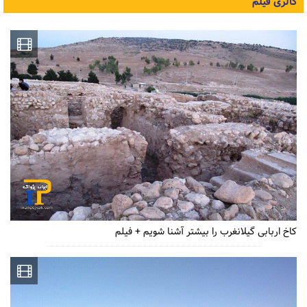
گالری فیلم
کاخ اربابی گیلانغرب را بیشتر آشنا شویم + فیلم