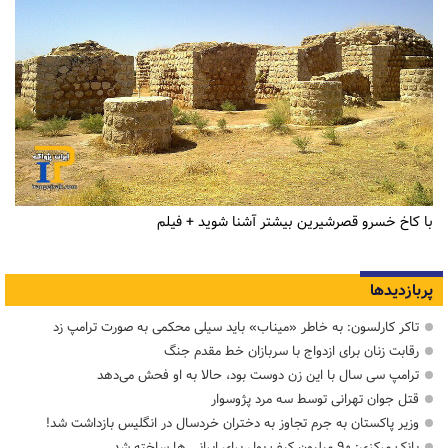
با کاخ خسرو قصرشیرین بیشتر آشنا شوید + فیلم
پربازدیدها
تاکر کارلسون: به خاطر «میناب» باید سیلی محکمی به صورت ترامپ زد
رقابت زنان برای ازدواج با سربازان خط مقدم جنگ
ترامپ سی سال با این زن دوست بود، حالا به او فحش می‌دهد
قتل جوان تهرانی توسط سه مرد پژوسوار
وزیر پاکستان به جرم تجاوز به دختران خردسال در انگلیس بازداشت شد!
بانک مرکزی: ۹۰ میلیون کیف پول برای ایرانی ها ساخته شد