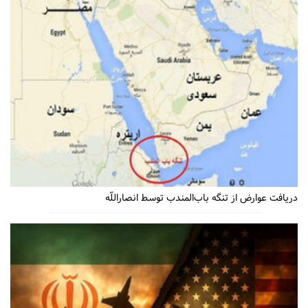
دریافت عوارض از تنگه باب‌المندب توسط انصاراللّه