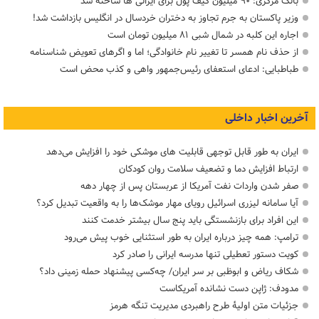
بانک مرکزی: ۹۰ میلیون کیف پول برای ایرانی ها ساخته شد
وزیر پاکستان به جرم تجاوز به دختران خردسال در انگلیس بازداشت شد!
اجاره این کلبه در شمال شبی ۸۱ میلیون تومان است
از حذف نام همسر تا تغییر نام خانوادگی؛ اما و اگرهای تعویض شناسنامه
طباطبایی: ادعای استعفای رئیس‌جمهور واهی و کذب محض است
آخرین اخبار داخلی
ایران به طور قابل توجهی قابلیت های موشکی خود را افزایش می‌دهد
ارتباط افزایش دما و تضعیف سلامت روان کودکان
صفر شدن واردات نفت آمریکا از عربستان پس از چهار دهه
آیا سامانه لیزری اسرائیل رویای مهار موشک‌ها را به واقعیت تبدیل کرد؟
این افراد برای بازنشستگی باید پنج سال بیشتر خدمت کنند
ترامپ: همه چیز درباره ایران به طور استثنایی خوب پیش می‌رود
کویت دستور تعطیلی تنها مدرسه ایرانی را صادر کرد
شکاف ریاض و ابوظبی بر سر ایران/ چه‌کسی پیشنهاد حمله زمینی داد؟
مدودف: ژاپن دست نشانده آمریکاست
جزئیات متن اولیۀ طرح راهبردی مدیریت تنگه هرمز