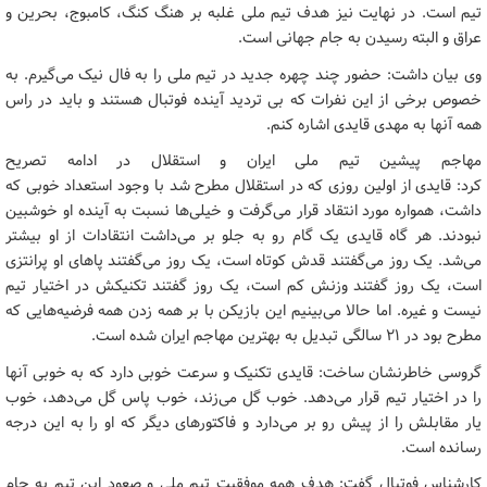
تیم است. در نهایت نیز هدف تیم ملی غلبه بر هنگ کنگ، کامبوج، بحرین و
عراق و البته رسیدن به جام جهانی است.
وی بیان داشت: حضور چند چهره جدید در تیم ملی را به فال نیک می‌گیرم. به
خصوص برخی از این نفرات که بی تردید آینده فوتبال هستند و باید در راس
همه آنها به مهدی قایدی اشاره کنم.
مهاجم پیشین تیم ملی ایران و استقلال در ادامه تصریح
کرد: قایدی از اولین روزی که در استقلال مطرح شد با وجود استعداد خوبی که
داشت، همواره مورد انتقاد قرار می‌گرفت و خیلی‌ها نسبت به آینده او خوشبین
نبودند. هر گاه قایدی یک گام رو به جلو بر می‌داشت انتقادات از او بیشتر
می‌شد. یک روز می‌گفتند قدش کوتاه است، یک روز می‌گفتند پاهای او پرانتزی
است، یک روز گفتند وزنش کم است، یک روز گفتند تکنیکش در اختیار تیم
نیست و غیره. اما حالا می‌بینیم این بازیکن با بر همه زدن همه فرضیه‌هایی که
مطرح بود در ۲۱ سالگی تبدیل به بهترین مهاجم ایران شده است.
گروسی خاطرنشان ساخت: قایدی تکنیک و سرعت خوبی دارد که به خوبی آنها
را در اختیار تیم قرار می‌دهد. خوب گل می‌زند، خوب پاس گل می‌دهد، خوب
یار مقابلش را از پیش رو بر می‌دارد و فاکتورهای دیگر که او را به این درجه
رسانده است.
کارشناس فوتبال گفت: هدف همه موفقیت تیم ملی و صعود این تیم به جام