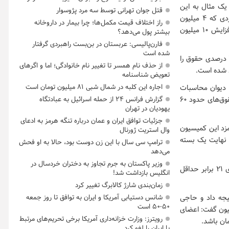
یک مثال به این
قتل جوان تهرانی توسط سه مرد پژوسوار
موضوع اشاره کرده بود. به گفته خاندوزی با افزایش ۲۵ درصدی حقوق برای تمامی کارمندان فردی که ۴ میلیون
راز اختلاف قیمت مکمل‌ها؛ چرا بیمار در داروخانه
دریافتی دارد سال آینده یک میلیون افزایش حقوق دارد و فردی که ۴۰ میلیون دریافتی دارد با افزایش ۱۰ میلیون
بیشتر پول می‌دهد؟
فارن‌پالیسی: عربستان در بن‌بست راهبردی گرفتار
شده است
در نهایت کمیسیون تلفیق در این خصوص رای گیری کرد و مدل پیشنهادی دولت یعنی افزایش ۲۵ درصدی حقوق را
از حذف نام همسر تا تغییر نام خانوادگی؛ اما و اگرهای
تعویض شناسنامه
اجاره این کلبه در شمال شبی ۸۱ میلیون تومان است
س سابق دیوان محاسبات
کشور از حقوق‌های نجومی مدیران در سال آینده خبر داد و گفت: «بدون تردید در بودجه ۱۴۰۰ حقوق‌های حدود ۶۰
گزارش فرانس ۲۴ از حمله اسرائیل به عبادتگاه
یهودیان در تهران
جزئیات توافق ایران و عمان درباره تنگه هرمز به ادعای
ته مصارف و دستمزد این کمیسیون
وال استریت ژورنال
 نهایت یک بسته
ترامپ سی سال با این زن دوست بود، حالا به او فحش
می‌دهد
وزیر پاکستان به جرم تجاوز به دختران خردسال در
گفتنی است، شورای حقوق و دستمزد در دولت مصوب کرده بود که سقف پرداختی حقوق‌ حداکثری ۲۱ برابر حداقل
انگلیس بازداشت شد!
زمان‌بندی شارژ کالابرگ تغییر کرد
شانس دستیابی آمریکا و ایران به توافق تا روز جمعه
جه داد و حاجی
۵۰-۵۰ است
ه این کمیسیون گفت: اعضای
رویترز: وزارت خزانه‌داری آمریکا برخی تحریم‌های مرتبط
با ایران را لغو کرد