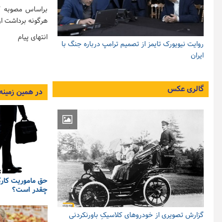
براساس مصوبه کم
هرگونه برداشت ا
انتهای پیام
روایت نیویورک تایمز از تصمیم ترامپ درباره جنگ با
ایران
گالری عکس
در همین زمینه
حق ماموریت کارک
چقدر است؟
گزارش تصویری از خودروهای کلاسیکِ باورنکردنی