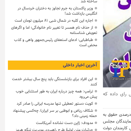
ساخته شد
وزیر پاکستان به جرم تجاوز به دختران خردسال در
انگلیس بازداشت شد!
اجاره این کلبه در شمال شبی ۸۱ میلیون تومان است
از حذف نام همسر تا تغییر نام خانوادگی؛ اما و اگرهای
تعویض شناسنامه
طباطبایی: ادعای استعفای رئیس‌جمهور واهی و کذب
محض است
آخرین اخبار داخلی
این افراد برای بازنشستگی باید پنج سال بیشتر خدمت
کنند
ترامپ: همه چیز درباره ایران به طور استثنایی خوب
ر سال آتی رای داده که
پیش می‌رود
کویت دستور تعطیلی تنها مدرسه ایرانی را صادر کرد
شکاف ریاض و ابوظبی بر سر ایران/ چه‌کسی پیشنهاد
لایحه بودجه ۱۴۰۰ که از سوی دولت به مجلس ارائه شد افزایش ۲۵ درصدی حقوق به
حمله زمینی داد؟
نمایندگان مجلس
مدودف: ژاپن دست نشانده آمریکاست
ی کارمندان دولت
جزئیات متن اولیۀ طرح راهبردی مدیریت تنگه هرمز