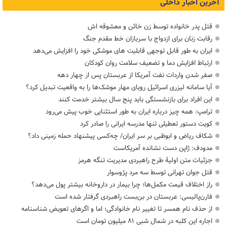
آخرین اخبار داخلی
قتل پدر خانواده توسط زن خائن و معشوقه اش
رقابت زنان برای ازدواج با سربازان خط مقدم جنگ
ایران به طور قابل توجهی قابلیت های موشکی خود را افزایش می‌دهد
ارتباط افزایش دما و تضعیف سلامت روان کودکان
صفر شدن واردات نفت آمریکا از عربستان پس از چهار دهه
آیا سامانه لیزری اسرائیل رویای مهار موشک‌ها را به واقعیت تبدیل کرد؟
این افراد برای بازنشستگی باید پنج سال بیشتر خدمت کنند
ترامپ: همه چیز درباره ایران به طور استثنایی خوب پیش می‌رود
کویت دستور تعطیلی تنها مدرسه ایرانی را صادر کرد
شکاف ریاض و ابوظبی بر سر ایران/ چه‌کسی پیشنهاد حمله زمینی داد؟
مدودف: ژاپن دست نشانده آمریکاست
جزئیات متن اولیۀ طرح راهبردی مدیریت تنگه هرمز
قتل جوان تهرانی توسط سه مرد پژوسوار
راز اختلاف قیمت مکمل‌ها؛ چرا بیمار در داروخانه بیشتر پول می‌دهد؟
فارن‌پالیسی: عربستان در بن‌بست راهبردی گرفتار شده است
از حذف نام همسر تا تغییر نام خانوادگی؛ اما و اگرهای تعویض شناسنامه
اجاره این کلبه در شمال شبی ۸۱ میلیون تومان است