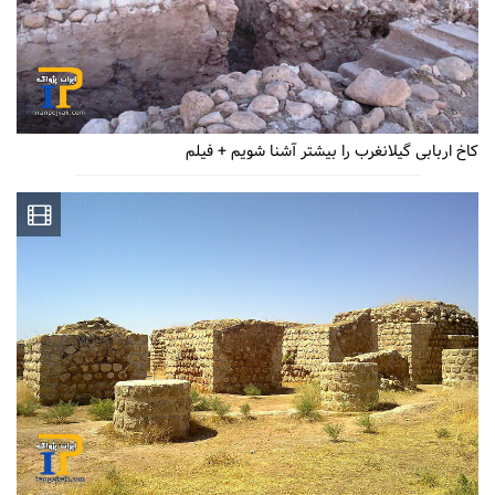
کاخ اربابی گیلانغرب را بیشتر آشنا شویم + فیلم