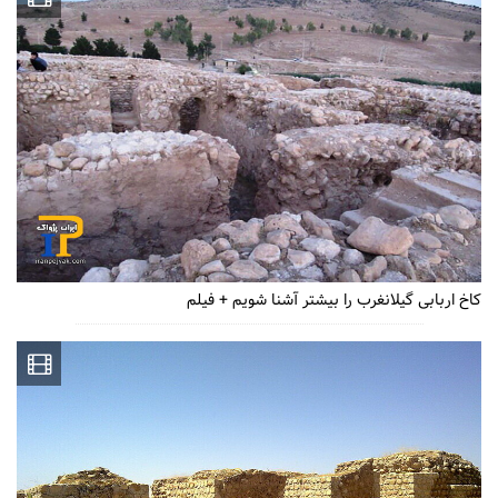
کاخ اربابی گیلانغرب را بیشتر آشنا شویم + فیلم