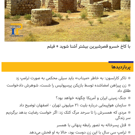
با کاخ خسرو قصرشیرین بیشتر آشنا شوید + فیلم
پربازدیدها
تاکر کارلسون: به خاطر «میناب» باید سیلی محکمی به صورت ترامپ زد
زن پیراهن امضاشده توسط بازیکن پرسپولیس را شست، شوهرش دادخواست
طلاق داد
جنگ زمینی ایران و آمریکا چگونه خواهد بود؟
سازمان هواپیمایی درباره بلیت ۲۱ میلیونی تهران - اصفهان توضیح داد
مردی که همسرش را تا سرحد مرگ کتک زد: اگر خواست رضایت بدهد برگردیم
سر زندگی
قتل پسرخاله به تصور رابطه پنهانی با همسر
ترامپ سی سال با این زن دوست بود، حالا به او فحش می‌دهد