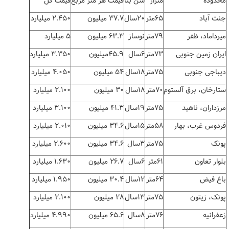
محدوده
متراژ
سن بنا
قیمت هر متر مربع
قیمت کل
جنت آباد
۶۵متر
۲۰سال
۳۷.۷ میلیون
۲.۴۵۰ میلیارد
میرداماد، ظفر
۷۹متر
نوساز
۶۳.۳ میلیون
۵ میلیارد
ایران زمین جنوبی
۷۳متر
۶سال
۴۵.۹میلیون
۳.۳۵۰ میلیارد
دیباجی جنوبی
۷۵متر
۱۸سال
۵۴ میلیون
۴.۰۵۰ میلیارد
ستارخان، برق آلستوم
۷۰متر
۱۸سال
۳۰ میلیون
۲.۱۰۰ میلیارد
مرزداران، ناهید
۷۵متر
۱۹سال
۴۱.۳ میلیون
۳.۱۰۰ میلیارد
فردوس غرب، بهار
۵۸متر
۱۵سال
۳۴.۶ میلیون
۲.۰۱۰ میلیارد
پونک
۷۵متر
۳سال
۳۴.۶ میلیون
۲.۶۰۰ میلیارد
بلوار تعاون
۶۱متر
۶سال
۲۶.۷ میلیون
۱.۶۳۰ میلیارد
باغ فیض
۶۴متر
۱۲سال
۳۰.۴ میلیون
۱.۹۵۰ میلیارد
پونک، زیتون
۷۵متر
۱۳سال
۲۸ میلیون
۲.۱۰۰ میلیارد
زعفرانیه
۷۶متر
۸سال
۶۵.۶ میلیون
۴.۹۹۰ میلیارد