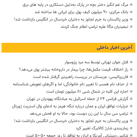
مرگ غم انگیز دختر بچه در پارک به‌دلیل دستکاری در پایه های برق
بانک مرکزی: ۹۰ میلیون کیف پول برای ایرانی ها ساخته شد
وزیر پاکستان به جرم تجاوز به دختران خردسال در انگلیس بازداشت شد!
تبعیدیان ماگا علیه ترامپ اعلام جنگ کردند
آخرین اخبار داخلی
قتل جوان تهرانی توسط سه مرد پژوسوار
راز اختلاف قیمت مکمل‌ها؛ چرا بیمار در داروخانه بیشتر پول می‌دهد؟
فارن‌پالیسی: عربستان در بن‌بست راهبردی گرفتار شده است
از حذف نام همسر تا تغییر نام خانوادگی؛ اما و اگرهای تعویض شناسنامه
اجاره این کلبه در شمال شبی ۸۱ میلیون تومان است
گزارش فرانس ۲۴ از حمله اسرائیل به عبادتگاه یهودیان در تهران
جزئیات توافق ایران و عمان درباره تنگه هرمز به ادعای وال استریت ژورنال
ترامپ سی سال با این زن دوست بود، حالا به او فحش می‌دهد
وزیر پاکستان به جرم تجاوز به دختران خردسال در انگلیس بازداشت شد!
زمان‌بندی شارژ کالابرگ تغییر کرد
شانس دستیابی آمریکا و ایران به توافق تا روز جمعه ۵۰-۵۰ است