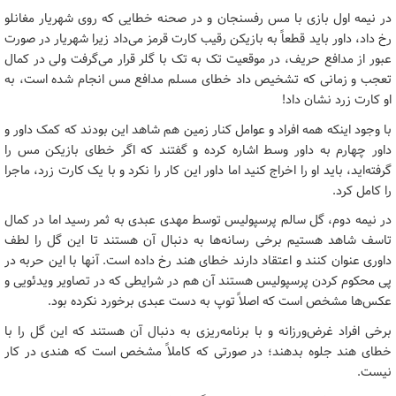
در نیمه اول بازی با مس رفسنجان و در صحنه خطایی که روی شهریار مغانلو
رخ داد، داور باید قطعاً به بازیکن رقیب کارت قرمز می‌داد زیرا شهریار در صورت
عبور از مدافع حریف، در موقعیت تک به تک با گلر قرار می‌گرفت ولی در کمال
تعجب و زمانی که تشخیص داد خطای مسلم مدافع مس انجام شده است، به
او کارت زرد نشان داد!
با وجود اینکه همه افراد و عوامل کنار زمین هم شاهد این بودند که کمک داور و
داور چهارم به داور وسط اشاره کرده و گفتند که اگر خطای بازیکن مس را
گرفته‌اید، باید او را اخراج کنید اما داور این کار را نکرد و با یک کارت زرد، ماجرا
را کامل کرد.
در نیمه دوم، گل سالم پرسپولیس توسط مهدی عبدی به ثمر رسید اما در کمال
تاسف شاهد هستیم برخی رسانه‌ها به دنبال آن هستند تا این گل را لطف
داوری عنوان کنند و اعتقاد دارند خطای هند رخ داده است. آنها با این حربه در
پی محکوم کردن پرسپولیس هستند آن هم در شرایطی که در تصاویر ویدئویی و
عکس‌ها مشخص است که اصلاً توپ به دست عبدی برخورد نکرده بود.
برخی افراد غرض‌ورزانه و با برنامه‌ریزی به دنبال آن هستند که این گل را با
خطای هند جلوه بدهند؛ در صورتی که کاملاً مشخص است که هندی در کار
نیست.