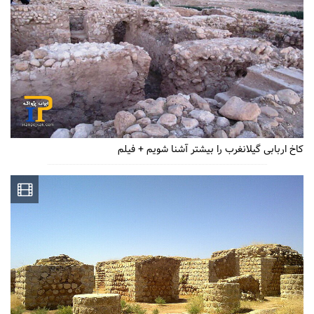
کاخ اربابی گیلانغرب را بیشتر آشنا شویم + فیلم