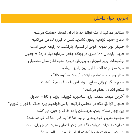
آخرین اخبار داخلی
سناتور مورفی: از یک توافق بد با ایران قوی‌تر حمایت می‌کنم
ادعای جدید ترامپ: بدون تشدید تنش با ایران تعامل می‌کنیم!
جنیفر لوپز نمونه خوبی از اشتباه بازگشت به رابطه قبلی است
خرید آپارتمان ۱۰۰ متری در پونک چقدر سرمایه نیاز دارد؟ + جدول
توضیحات وزیر آموزش و پرورش درباره نحوه آغاز سال تحصیلی
سود سهام عدالت تا این روز واریز می‌شود
سناریوی حمله نمادین ارتش آمریکا به کوه کلنگ
خانم بلاگر تهرانی مداح سرشناس را به قرار مرگ کشاند
کلثوم اکبری اعدام می‌شود؟
آخرین قیمت سمند، پژو، شاهین، کوییک، پراید و تارا + جدول
جنجال توافق مکه در مجلس ترکیه؛ آیا می‌خواهیم وارد جنگ با تهران شویم؟
این چهار سلاح یمن، عربستان را به خاک و خون می کشد
سهمیه بنزین خودروهای تولید ۱۳۸۵ به قبل حذف خواهد شد؟
عمان: مذاکرات درباره تنگه هرمز در فضایی مثبت در جریان است
زنی که سه فرزندش را کشته از لحاظ روانی سالم است!