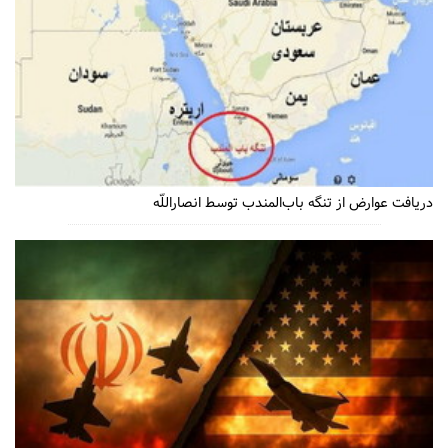
دریافت عوارض از تنگه باب‌المندب توسط انصاراللّه