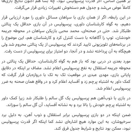
بر همین اساس، اگر قدرت پرسپولیس نبود، چه بسا هم اکنون نتایج بازی‌ها
کاملاً عوض می‌شد و جدول هم دستخوش تغییرات زیادی قرار می‌گرفت.
در این رابطه، اگر از همان بازی با سپاهان مسائل داوری را مورد ارزیابی قرار
دهیم، به گواه کارشناسان داوری، پرسپولیس در آن بازی حداقل یک پنالتی
طلبکار شد. حتی در صحنه‌ای، محمد محبی بازیکن سپاهان در محوطه جریمه
خودشان، توپ را آگاهانه با دست کنترل کرد و کارشناسان هم، این موضوع را
در برنامه‌های تلویزیونی تایید کردند که پرسپولیس از یک پنالتی محروم شد ولی
هیچگاه به آن پرداخته نشد و در آنجا، دو امتیاز برای پرسپولیس از دست رفت.
مورد بعدی در دربی بود که باز هم به گواه کارشناسان، حداقل یک پنالتی در
محوطه جریمه استقلال به نفع پرسپولیس اعلام نشد. مضاف بر اینکه در دقایق
پایانی بازی، مهدی عبدی در موقعیت تک به تک با دروازه‌بان قرار گرفت که
کمک داور به اشتباه پرچم زد و آفساید اعلام کرد و در واقع همان صحنه به ضرر
پرسپولیس اعلام شد.
در بازی با ذوب‌آهن هم پرسپولیس یک گل سالم را طلبکار شد زیرا کمک داور
به اشتباه پرچم خودش را بالا برد و به نشانه آفساید، آن گل سالم را سوزاند.
ضمن اینکه در دو بازی پرسپولیس برابر استقلال و ذوب آهن، به دلیل برد
سرخپوشان، به این موارد هیچ اشاره‌ای نشد کما اینکه اگر قدرت پرسپولیس
نبود، ممکن بود نتایج و شرایط جدول فرق کند.