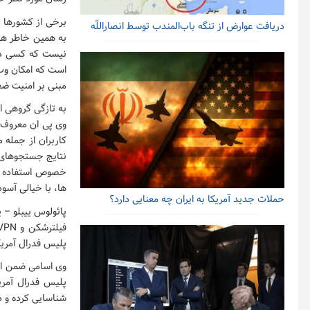
برخی از کشورها 
دریافت عوارض از تنگه باب‌المندب توسط انصاراللّه
به همین خاطر هم 
است که امکان وب 
مبنی بر امنیت ضع
وی پی ان معروف د
کاربران از جمله 
نتایج جستجوهای آ
خصوص استفاده از
ها، با خیالی آسود
حملات جدید آمریکا به ایران چه معنایی دارد؟
پلیس فدرال آمریکا ( FBI ) همکاری‌هایی د
شناسایی کرده و د