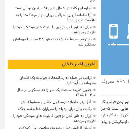
کنند
اجاره این کلبه در شمال شبی ۸۱ میلیون تومان است
آیا سامانه لیزری اسرائیل رویای مهار موشک‌ها را به
واقعیت تبدیل کرد؟
ایران به طور قابل توجهی قابلیت های موشکی خود را
افزایش می‌دهد
به ترامپ سوءقصد شد/ یک فرد ۳۸ ساله با مهماتش
دستگیر شد
آخرین اخبار داخلی
ترامپ در حمله‌ به رسانه‌ها، ناخواسته یک افشای
به تازگی گروهی از محققان و پژوهشگران امنیتی دریافته‌اند که سه فیلترشکن یا VPN معروف
محرمانه را تأیید کرد!
جدول هزینه ساخت یک متر واحد مسکونی از سال
۱۴۰۰ تا ۱۴۰۵
ور زدن فیلترینگ
قتل پدر خانواده توسط زن خائن و معشوقه اش
و مسدودسازی برخی وب سایت ها و اپلیکیشن ها در جهان می‌دانند، استفاده از فیلترشکن یا VPNهایی است که در
رقابت زنان برای ازدواج با سربازان خط مقدم جنگ
ن‌ها به کاربران
ایران به طور قابل توجهی قابلیت های موشکی خود را
افزایش می‌دهد
اپلیکیشن و پیام
ارتباط افزایش دما و تضعیف سلامت روان کودکان