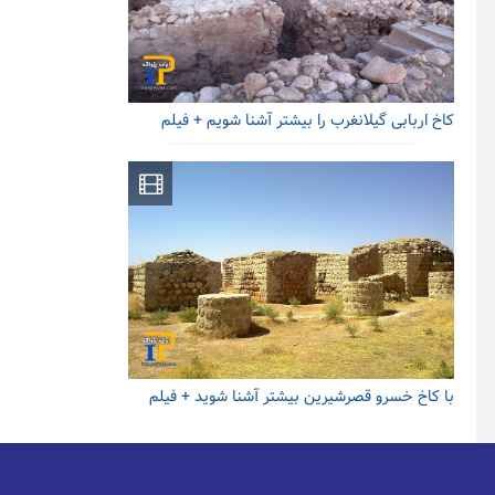
کاخ اربابی گیلانغرب را بیشتر آشنا شویم + فیلم
با کاخ خسرو قصرشیرین بیشتر آشنا شوید + فیلم