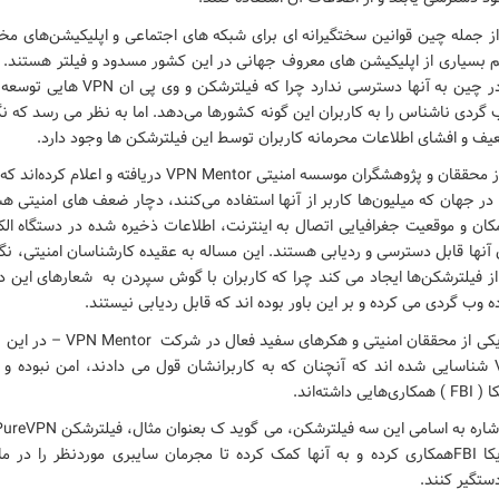
از جمله چین قوانین سختگیرانه ای برای شبکه های اجتماعی و اپلیکیشن‌های م
بسیاری از اپلیکیشن های معروف جهانی در این کشور مسدود و فیلتر هستند. ام
نیست که کسی در چین به آنها دسترسی ندارد چرا
گردی ناشناس را به کاربران این گونه کشورها می‌دهد. اما به نظر می رسد که ن
یف و افشای اطلاعات محرمانه کاربران توسط این فیلترشکن ها وجود دارد.
به تازگی گروهی از محققان و پژوهشگران موسسه امنیتی VPN Mentor در
ر جهان که میلیون‌ها کاربر از آنها استفاده می‌کنند، دچار ضعف های امنیتی ه
مکان و موقعیت جغرافیایی اتصال به اینترنت، اطلاعات ذخیره شده در دستگاه ال
نها قابل دسترسی و ردیابی هستند. این مساله به عقیده کارشناسان امنیتی، نگ
 فیلترشکن‌ها ایجاد می کند چرا که کاربران با گوش سپردن به شعارهای این د
ه وب گردی می کرده و بر این باور بوده اند که قابل ردیابی نیستند.
پائولوس ییبلو – یکی از محققان امنیتی و 
فیلترشکن و VPN شناسایی شده اند که آنچنان که به کاربرانشان قول می دادند، امن نبوده و
اشته‌اند.
پلیس فدرال آمریکا FBIهمکاری کرده و به آنها کمک کرده تا مجرمان سایبری موردنظر را 
ستگیر کنند.