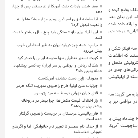
صفر شدن واردات نفت آمریکا از عربستان پس از چهار
ختلف وضع کرده و
دهه
ا این بدان معنا
آیا سامانه لیزری اسرائیل رویای مهار موشک‌ها را به
 که فیلترشکن و وی پی ان VPN هایی توسعه و ارائه داده شده
واقعیت تبدیل کرد؟
گرانی‌های جدیدی
این افراد برای بازنشستگی باید پنج سال بیشتر خدمت
کنند
ترامپ: همه چیز درباره ایران به طور استثنایی خوب
یافته و اعلام کرده‌اند که سه فیلتر شکن و
پیش می‌رود
ستند که اطلاعات
کویت دستور تعطیلی تنها مدرسه ایرانی را صادر کرد
کترونیکی متصل و
شکاف ریاض و ابوظبی بر سر ایران/ چه‌کسی پیشنهاد
رانی‌های جدی در
حمله زمینی داد؟
سته از اپلیکیشن
مدودف: ژاپن دست نشانده آمریکاست
جزئیات متن اولیۀ طرح راهبردی مدیریت تنگه هرمز
قتل جوان تهرانی توسط سه مرد پژوسوار
هکرهای سفید فعال در شرکت VPN Mentor – در این باره می گوید: سه
راز اختلاف قیمت مکمل‌ها؛ چرا بیمار در داروخانه
 در مواقعی نیز با
بیشتر پول می‌دهد؟
فارن‌پالیسی: عربستان در بن‌بست راهبردی گرفتار
وی اسامی ضمن اشاره به اسامی این سه فیلترشکن، می گوید ک بعنوان مثال، فیلترشکن PureVPN چندماه پیش با
شده است
در ماساچوست آمریکا
از حذف نام همسر تا تغییر نام خانوادگی؛ اما و اگرهای
تعویض شناسنامه