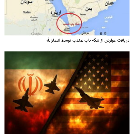
دریافت عوارض از تنگه باب‌المندب توسط انصاراللّه