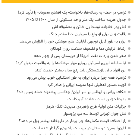
ترامپ در حمله‌ به رسانه‌ها، ناخواسته یک افشای محرمانه را تأیید کرد!
جدول هزینه ساخت یک متر واحد مسکونی از سال ۱۴۰۰ تا ۱۴۰۵
قتل پدر خانواده توسط زن خائن و معشوقه اش
رقابت زنان برای ازدواج با سربازان خط مقدم جنگ
ایران به طور قابل توجهی قابلیت های موشکی خود را افزایش می‌دهد
ارتباط افزایش دما و تضعیف سلامت روان کودکان
صفر شدن واردات نفت آمریکا از عربستان پس از چهار دهه
آیا سامانه لیزری اسرائیل رویای مهار موشک‌ها را به واقعیت تبدیل کرد؟
این افراد برای بازنشستگی باید پنج سال بیشتر خدمت کنند
ترامپ: همه چیز درباره ایران به طور استثنایی خوب پیش می‌رود
کویت دستور تعطیلی تنها مدرسه ایرانی را صادر کرد
شکاف ریاض و ابوظبی بر سر ایران/ چه‌کسی پیشنهاد حمله زمینی داد؟
مدودف: ژاپن دست نشانده آمریکاست
جزئیات متن اولیۀ طرح راهبردی مدیریت تنگه هرمز
قتل جوان تهرانی توسط سه مرد پژوسوار
راز اختلاف قیمت مکمل‌ها؛ چرا بیمار در داروخانه بیشتر پول می‌دهد؟
فارن‌پالیسی: عربستان در بن‌بست راهبردی گرفتار شده است