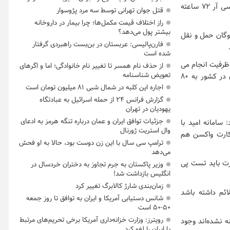
افرادی که تمایل به تزریق واکسن ندارند اجازه استفاده از ناوگان را ندارند مگر اینکه تست پی سی آر ۷۲ ساعته
قتل جوان تهرانی توسط سه مرد پژوسوار
راز اختلاف قیمت مکمل‌ها؛ چرا بیمار در داروخانه
بیشتر پول می‌دهد؟
ناوگان حمل و نقل
فارن‌پالیسی: عربستان در بن‌بست راهبردی گرفتار
شده است
 رعایت شیوه نامه ها جابجایی مسافر در ناوگان عمومی با ۵۰ درصد ظرفیت انجام می
از حذف نام همسر تا تغییر نام خانوادگی؛ اما و اگرهای
تعویض شناسنامه
گرفت اکنون می توانند ظرفیت را به ۸۰ درصد اضافه کنند. در صورتی که واکسیناسیون سراسری در کشور به ۸۰
اجاره این کلبه در شمال شبی ۸۱ میلیون تومان است
گزارش فرانس ۲۴ از حمله اسرائیل به عبادتگاه
یهودیان در تهران
جزئیات توافق ایران و عمان درباره تنگه هرمز به ادعای
سامانه امید با
وال استریت ژورنال
 کارت واکسن هم
ترامپ سی سال با این زن دوست بود، حالا به او فحش
می‌دهد
ورت باید تست پی
وزیر پاکستان به جرم تجاوز به دختران خردسال در
انگلیس بازداشت شد!
زمان‌بندی شارژ کالابرگ تغییر کرد
ائم داشته باشد
شانس دستیابی آمریکا و ایران به توافق تا روز جمعه
۵۰-۵۰ است
رویترز: وزارت خزانه‌داری آمریکا برخی تحریم‌های مرتبط
ه نشده‌اند وجود
با ایران را لغو کرد