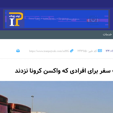
خدمات
کد خبر: 24385
فر برای افرادی که واکسن کرونا نزدند