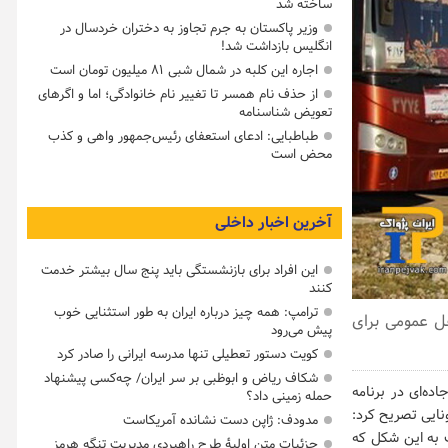
ساخته شد
وزیر پاکستان به جرم تجاوز به دختران خردسال در
انگلیس بازداشت شد!
اجاره این کلبه در شمال شبی ۸۱ میلیون تومان است
از حذف نام همسر تا تغییر نام خانوادگی؛ اما و اگرهای
تعویض شناسنامه
طباطبایی: ادعای استعفای رئیس‌جمهور واهی و کذب
محض است
آخرین اخبار داخلی
این افراد برای بازنشستگی باید پنج سال بیشتر خدمت
کنند
ترامپ: همه چیز درباره ایران به طور استثنایی خوب
قل عمومی برای
پیش می‌رود
کویت دستور تعطیلی تنها مدرسه ایرانی را صادر کرد
شکاف ریاض و ابوظبی بر سر ایران/ چه‌کسی پیشنهاد
ه‌ای در برنامه
حمله زمینی داد؟
رونایی تصریح کرد:
مدودف: ژاپن دست نشانده آمریکاست
ت به این شکل که
جزئیات متن اولیۀ طرح راهبردی مدیریت تنگه هرمز